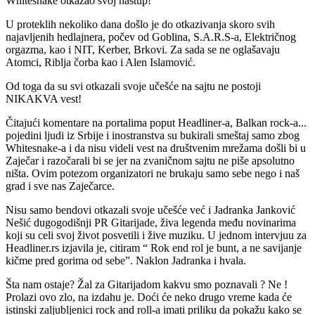
Whitesnake otkazao svoj nastup!
U proteklih nekoliko dana došlo je do otkazivanja skoro svih
najavljenih hedlajnera, počev od Goblina, S.A.R.S-a, Električnog
orgazma, kao i NIT, Kerber, Brkovi. Za sada se ne oglašavaju
Atomci, Riblja čorba kao i Alen Islamović.
Od toga da su svi otkazali svoje učešće na sajtu ne postoji
NIKAKVA vest!
Čitajući komentare na portalima poput Headliner-a, Balkan rock-a...
pojedini ljudi iz Srbije i inostranstva su bukirali smeštaj samo zbog
Whitesnake-a i da nisu videli vest na društvenim mrežama došli bi u
Zaječar i razočarali bi se jer na zvaničnom sajtu ne piše apsolutno
ništa. Ovim potezom organizatori ne brukaju samo sebe nego i naš
grad i sve nas Zaječarce.
Nisu samo bendovi otkazali svoje učešće već i Jadranka Janković
Nešić dugogodišnji PR Gitarijade, živa legenda među novinarima
koji su celi svoj život posvetili i žive muziku. U jednom intervjuu za
Headliner.rs izjavila je, citiram “ Rok end rol je bunt, a ne savijanje
kičme pred gorima od sebe”. Naklon Jadranka i hvala.
Šta nam ostaje? Žal za Gitarijadom kakvu smo poznavali ? Ne !
Prolazi ovo zlo, na izdahu je. Doći će neko drugo vreme kada će
istinski zaljubljenici rock and roll-a imati priliku da pokažu kako se