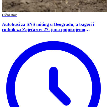
Lični stav
Autobusi za SNS miting u Beogradu, a bageri i
rudnik za Zaječarce: 27. juna potpisujemo
sopstvenu kapitulaciju