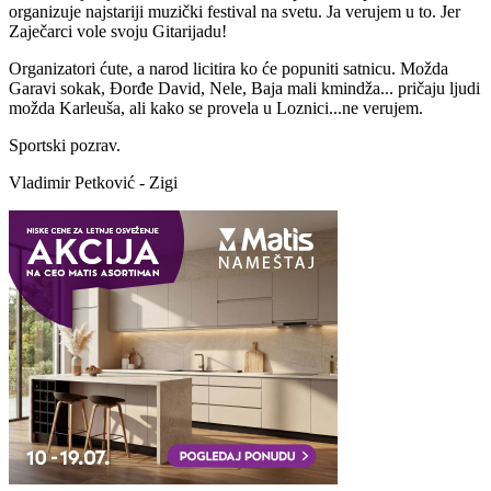
organizuje najstariji muzički festival na svetu. Ja verujem u to. Jer
Zaječarci vole svoju Gitarijadu!
Organizatori ćute, a narod licitira ko će popuniti satnicu. Možda
Garavi sokak, Đorđe David, Nele, Baja mali kmindža... pričaju ljudi
možda Karleuša, ali kako se provela u Loznici...ne verujem.
Sportski pozrav.
Vladimir Petković - Zigi