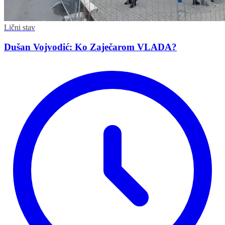
Lični stav
Dušan Vojvodić: Ko Zaječarom VLADA?