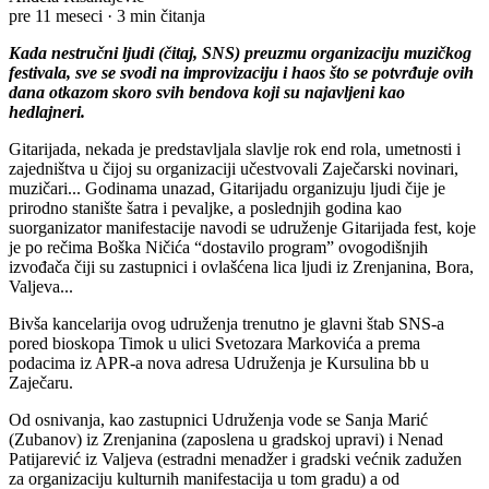
pre 11 meseci
·
3 min čitanja
Kada nestručni ljudi (čitaj, SNS) preuzmu organizaciju muzičkog
festivala, sve se svodi na improvizaciju i haos što se potvrđuje ovih
dana otkazom skoro svih bendova koji su najavljeni kao
hedlajneri.
Gitarijada, nekada je predstavljala slavlje rok end rola, umetnosti i
zajedništva u čijoj su organizaciji učestvovali Zaječarski novinari,
muzičari... Godinama unazad, Gitarijadu organizuju ljudi čije je
prirodno stanište šatra i pevaljke, a poslednjih godina kao
suorganizator manifestacije navodi se udruženje Gitarijada fest, koje
je po rečima Boška Ničića “dostavilo program” ovogodišnjih
izvođača čiji su zastupnici i ovlašćena lica ljudi iz Zrenjanina, Bora,
Valjeva...
Bivša kancelarija ovog udruženja trenutno je glavni štab SNS-a
pored bioskopa Timok u ulici Svetozara Markovića a prema
podacima iz APR-a nova adresa Udruženja je Kursulina bb u
Zaječaru.
Od osnivanja, kao zastupnici Udruženja vode se Sanja Marić
(Zubanov) iz Zrenjanina (zaposlena u gradskoj upravi) i Nenad
Patijarević iz Valjeva (estradni menadžer i gradski većnik zadužen
za organizaciju kulturnih manifestacija u tom gradu) a od