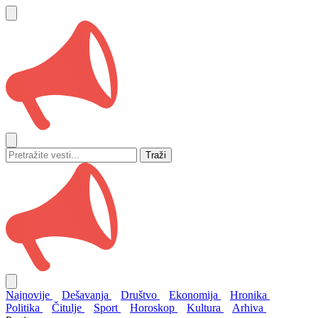
Traži
Najnovije
Dešavanja
Društvo
Ekonomija
Hronika
Politika
Čitulje
Sport
Horoskop
Kultura
Arhiva