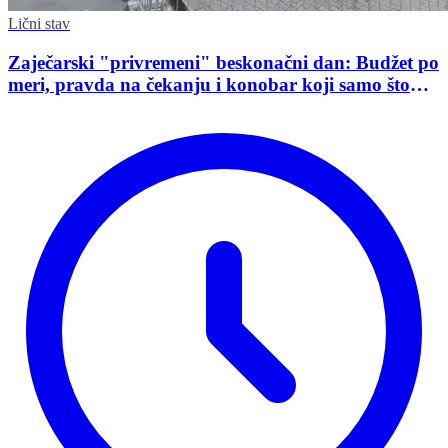
Lični stav
Zaječarski "privremeni" beskonačni dan: Budžet po
meri, pravda na čekanju i konobar koji samo što
nije