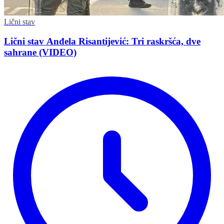
Lični stav
Lični stav Anđela Risantijević: Tri raskršća, dve
sahrane (VIDEO)