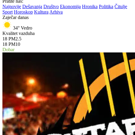
Pratite nas:
Najnovije
Dešavanja
Društvo
Ekonomija
Hronika
Politika
Čitulje
Sport
Horoskop
Kultura
Arhiva
Zaječar danas
34°
Vedro
Kvalitet vazduha
18
PM2.5
18
PM10
Dobar