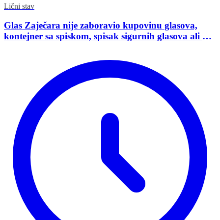
Lični stav
Glas Zaječara nije zaboravio kupovinu glasova,
kontejner sa spiskom, spisak sigurnih glasova ali ni
glasanje sa boravištem za razliku od policije,
tužilaštva i suda