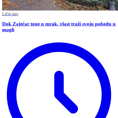
Lični stav
Dok Zaječar tone u mrak, vlast traži svoju pobedu u
magli