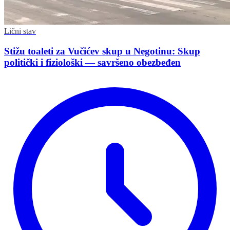
Lični stav
Stižu toaleti za Vučićev skup u Negotinu: Skup
politički i fiziološki — savršeno obezbeđen