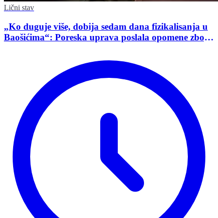
Lični stav
„Ko duguje više, dobija sedam dana fizikalisanja u
Baošićima“: Poreska uprava poslala opomene zbog
ne uplaćivanja poreza i doprinosa