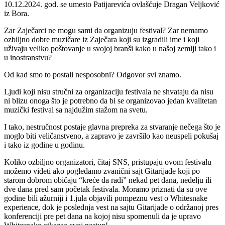
10.12.2024. god. se umesto Patijarevića ovlašćuje Dragan Veljković
iz Bora.
Zar Zaječarci ne mogu sami da organizuju festival? Zar nemamo
ozbiljno dobre muzičare iz Zaječara koji su izgradili ime i koji
uživaju veliko poštovanje u svojoj branši kako u našoj zemlji tako i
u inostranstvu?
Od kad smo to postali nesposobni? Odgovor svi znamo.
Ljudi koji nisu stručni za organizaciju festivala ne shvataju da nisu
ni blizu onoga što je potrebno da bi se organizovao jedan kvalitetan
muzički festival sa najdužim stažom na svetu.
I tako, nestručnost postaje glavna prepreka za stvaranje nečega što je
moglo biti veličanstveno, a zapravo je završilo kao neuspeli pokušaj
i tako iz godine u godinu.
Koliko ozbiljno organizatori, čitaj SNS, pristupaju ovom festivalu
možemo videti ako pogledamo zvanični sajt Gitarijade koji po
starom dobrom običaju “kreće da radi” nekad pet dana, nedelju ili
dve dana pred sam početak festivala. Moramo priznati da su ove
godine bili ažurniji i 1.jula objavili pompeznu vest o Whitesnake
experience, dok je poslednja vest na sajtu Gitarijade o održanoj pres
konferenciji pre pet dana na kojoj nisu spomenuli da je upravo