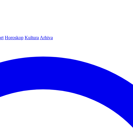
rt
Horoskop
Kultura
Arhiva