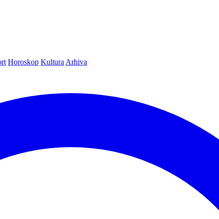
rt
Horoskop
Kultura
Arhiva