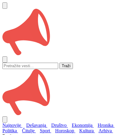
Traži
Najnovije
Dešavanja
Društvo
Ekonomija
Hronika
Politika
Čitulje
Sport
Horoskop
Kultura
Arhiva