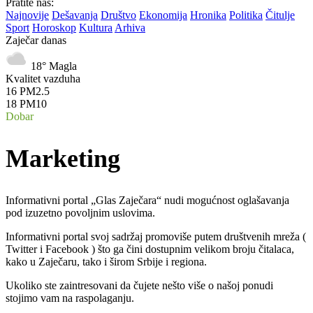
Pratite nas:
Najnovije
Dešavanja
Društvo
Ekonomija
Hronika
Politika
Čitulje
Sport
Horoskop
Kultura
Arhiva
Zaječar danas
18°
Magla
Kvalitet vazduha
16
PM2.5
18
PM10
Dobar
Marketing
Informativni portal „Glas Zaječara“ nudi mogućnost oglašavanja
pod izuzetno povoljnim uslovima.
Informativni portal svoj sadržaj promoviše putem društvenih mreža (
Twitter i Facebook ) što ga čini dostupnim velikom broju čitalaca,
kako u Zaječaru, tako i širom Srbije i regiona.
Ukoliko ste zaintresovani da čujete nešto više o našoj ponudi
stojimo vam na raspolaganju.