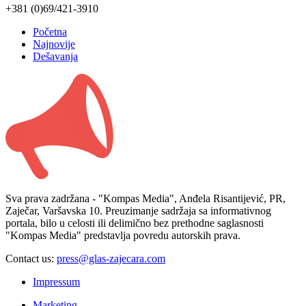
+381 (0)69/421-3910
Početna
Najnovije
Dešavanja
Sva prava zadržana - "Kompas Media", Anđela Risantijević, PR,
Zaječar, Varšavska 10. Preuzimanje sadržaja sa informativnog
portala, bilo u celosti ili delimično bez prethodne saglasnosti
"Kompas Media" predstavlja povredu autorskih prava.
Contact us:
press@glas-zajecara.com
Impressum
Marketing