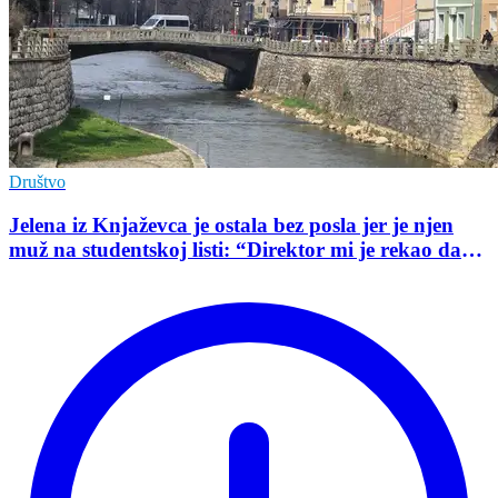
Društvo
Jelena iz Knjaževca je ostala bez posla jer je njen
muž na studentskoj listi: “Direktor mi je rekao da
mu je tako naredio predsednik opštine”