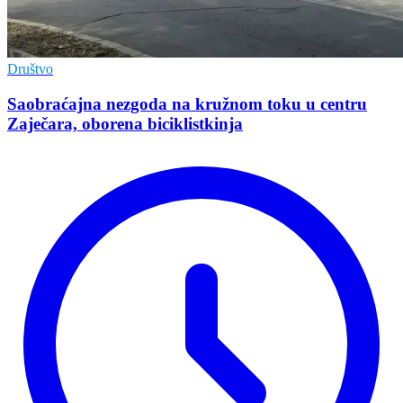
Društvo
Saobraćajna nezgoda na kružnom toku u centru
Zaječara, oborena biciklistkinja