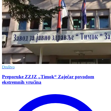
Društvo
Preporuke ZZJZ „Timok“ Zaječar povodom
ekstremnih vrućina