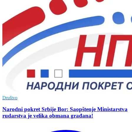
Društvo
Narodni pokret Srbije Bor: Saopštenje Ministarstva
rudarstva je velika obmana građana!