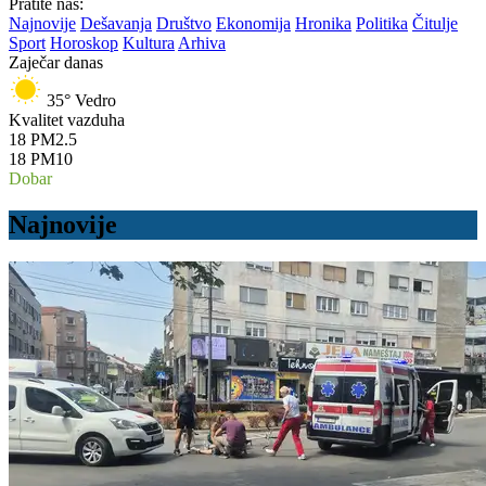
Pratite nas:
Najnovije
Dešavanja
Društvo
Ekonomija
Hronika
Politika
Čitulje
Sport
Horoskop
Kultura
Arhiva
Zaječar danas
35°
Vedro
Kvalitet vazduha
18
PM2.5
18
PM10
Dobar
Najnovije