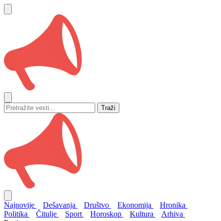
Traži
Najnovije
Dešavanja
Društvo
Ekonomija
Hronika
Politika
Čitulje
Sport
Horoskop
Kultura
Arhiva