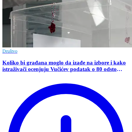
Društvo
Koliko bi građana moglo da izađe na izbore i kako
istraživači ocenjuju Vučićev podatak o 80 odsto
opredeljenih