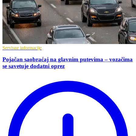
Servisne informacije
Pojačan saobraćaj na glavnim putevima – vozačima
se savetuje dodatni oprez