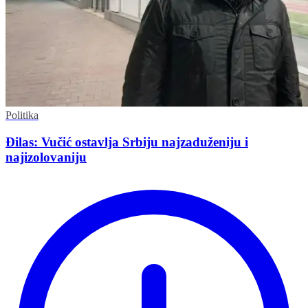
Politika
Đilas: Vučić ostavlja Srbiju najzaduženiju i
najizolovaniju