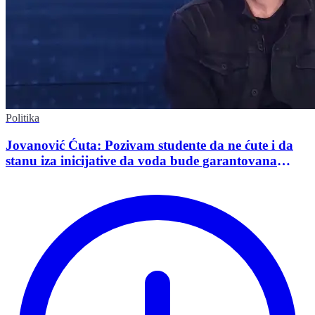
Politika
Jovanović Ćuta: Pozivam studente da ne ćute i da
stanu iza inicijative da voda bude garantovana
Ustavom