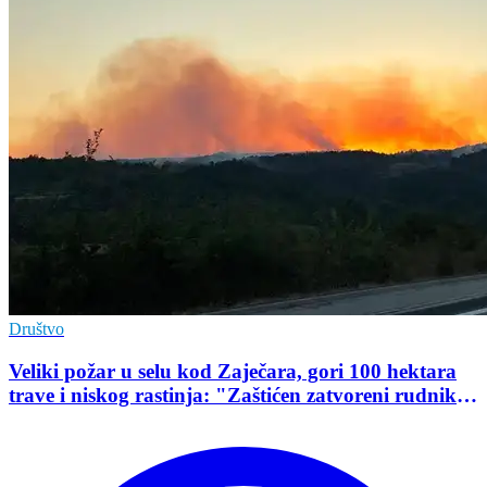
Društvo
Veliki požar u selu kod Zaječara, gori 100 hektara
trave i niskog rastinja: "Zaštićen zatvoreni rudnik
uranijuma"