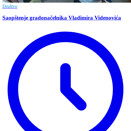
Društvo
Saopštenje gradonačelnika Vladimira Videnovića