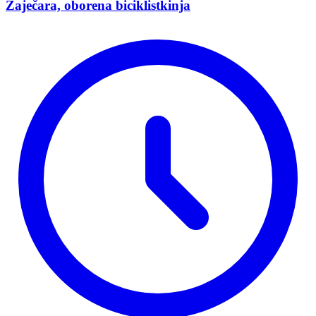
Zaječara, oborena biciklistkinja