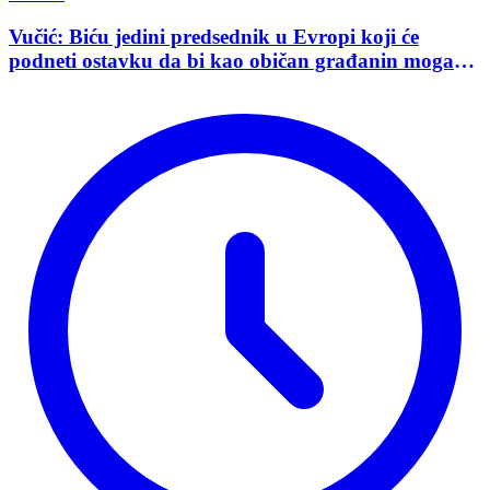
Vučić: Biću jedini predsednik u Evropi koji će
podneti ostavku da bi kao običan građanin mogao
da učestvuje u kampanji