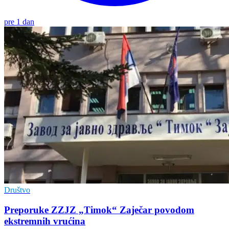
pre 1 dan
Društvo
Preporuke ZZJZ „Timok“ Zaječar povodom
ekstremnih vrućina