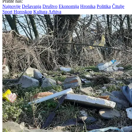
Pratite nas:
Najnovije
Dešavanja
Društvo
Ekonomija
Hronika
Politika
Čitulje
Sport
Horoskop
Kultura
Arhiva