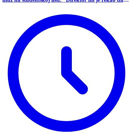
mu je tako naredio predsednik opštine”