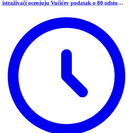
istraživači ocenjuju Vučićev podatak o 80 odsto
opredeljenih