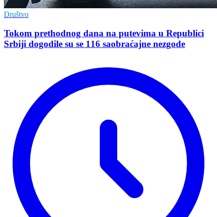
Društvo
Tokom prethodnog dana na putevima u Republici
Srbiji dogodile su se 116 saobraćajne nezgode