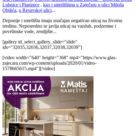
Lubnice i Planinice
,
kao i smetlištima u Zaječaru u ulici Miloša
Obilića
,
u Resavskoj ulici
...
Deponije i smetlišta imaju značajan negativan uticaj na životnu
sredinu. Neposredno se javlja uticaj na vazduh, podzemne i
površinske vode, zemljište...
[gallery td_select_gallery_slide="slide"
ids="32035,32036,32037,32038,32039"]
[video width="640" height="368" mp4="https://www.glas-
zajecara.com/wp-content/uploads/2020/01/video-
1578665615.mp4"][/video]