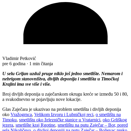
Vladimir Petković
pre 6 godina
·
1 min čitanja
U selu Grljan uzduž pruge niklo još jedno smetlište. Nemarom i
nebrigom stanovništva, divljih deponija i smetlišta u Timočkoj
Krajini ima sve više i više.
Broj divljih deponija u zaječarskom okrugu kreće se između 50 i 80,
a svakodnevno se pojavljuju nove lokacije.
Glas Zaječara je ukazivao na problem smetlišta i divljih deponija
oko
Vražogrnca
,
Velikom Izvoru i Lubničkoj reci
,
o smetlištu na
Timoku
,
smetlištu oko železničke stanice u Vratarnici
,
oko Grliškog
jezera
,
smetlište kraj Rgotine
,
smetlištu na putu Zaječar – Bor, pored
sela Nikoličevo
,
o divljoj deponiji na putu Zaječar – Boljevac preko