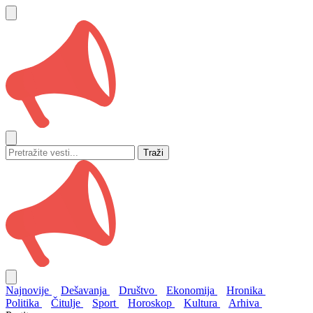
Traži
Najnovije
Dešavanja
Društvo
Ekonomija
Hronika
Politika
Čitulje
Sport
Horoskop
Kultura
Arhiva