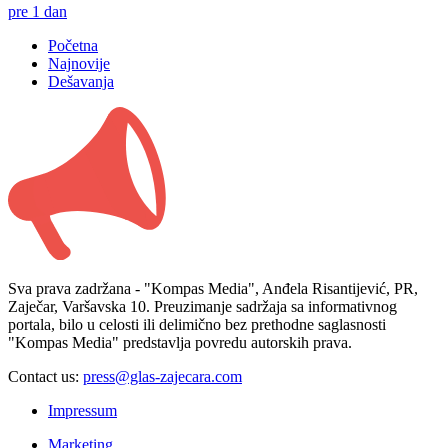
pre 1 dan
Početna
Najnovije
Dešavanja
Sva prava zadržana - "Kompas Media", Anđela Risantijević, PR,
Zaječar, Varšavska 10. Preuzimanje sadržaja sa informativnog
portala, bilo u celosti ili delimično bez prethodne saglasnosti
"Kompas Media" predstavlja povredu autorskih prava.
Contact us:
press@glas-zajecara.com
Impressum
Marketing