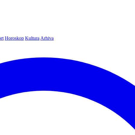
rt
Horoskop
Kultura
Arhiva