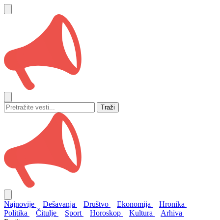
Traži
Najnovije
Dešavanja
Društvo
Ekonomija
Hronika
Politika
Čitulje
Sport
Horoskop
Kultura
Arhiva