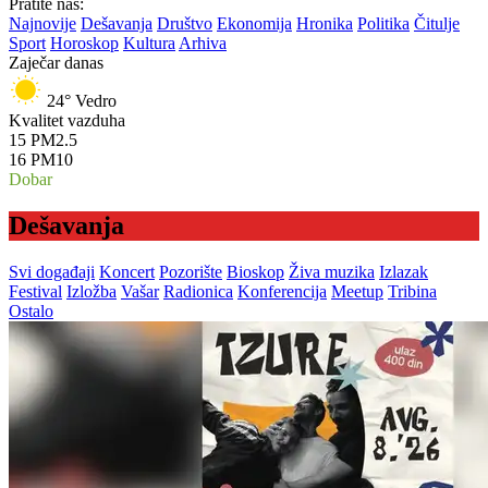
Pratite nas:
Najnovije
Dešavanja
Društvo
Ekonomija
Hronika
Politika
Čitulje
Sport
Horoskop
Kultura
Arhiva
Zaječar danas
24°
Vedro
Kvalitet vazduha
15
PM2.5
16
PM10
Dobar
Dešavanja
Svi događaji
Koncert
Pozorište
Bioskop
Živa muzika
Izlazak
Festival
Izložba
Vašar
Radionica
Konferencija
Meetup
Tribina
Ostalo