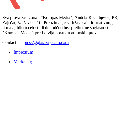
Sva prava zadržana - "Kompas Media", Anđela Risantijević, PR,
Zaječar, Varšavska 10. Preuzimanje sadržaja sa informativnog
portala, bilo u celosti ili delimično bez prethodne saglasnosti
"Kompas Media" predstavlja povredu autorskih prava.
Contact us:
press@glas-zajecara.com
Impressum
Marketing