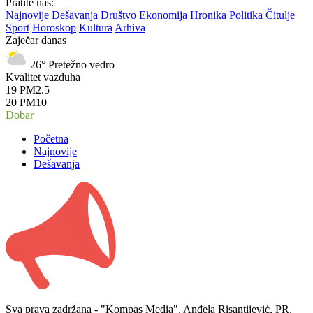
Pratite nas:
Najnovije
Dešavanja
Društvo
Ekonomija
Hronika
Politika
Čitulje
Sport
Horoskop
Kultura
Arhiva
Zaječar danas
26°
Pretežno vedro
Kvalitet vazduha
19
PM2.5
20
PM10
Dobar
Početna
Najnovije
Dešavanja
Sva prava zadržana - "Kompas Media", Anđela Risantijević, PR,