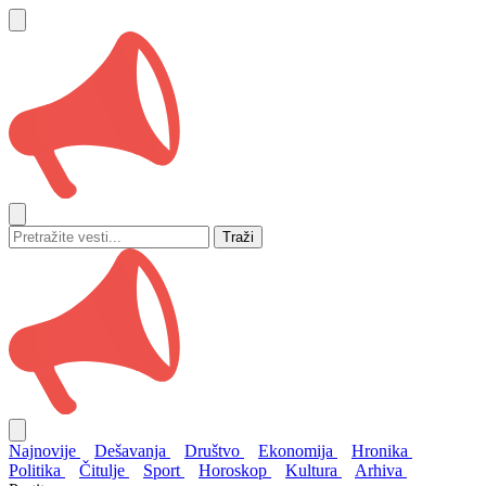
Traži
Najnovije
Dešavanja
Društvo
Ekonomija
Hronika
Politika
Čitulje
Sport
Horoskop
Kultura
Arhiva