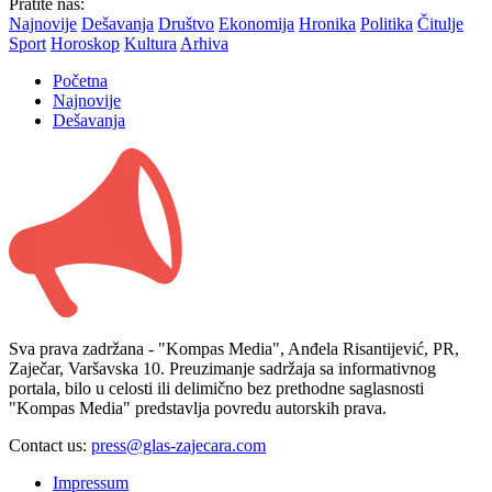
Pratite nas:
Najnovije
Dešavanja
Društvo
Ekonomija
Hronika
Politika
Čitulje
Sport
Horoskop
Kultura
Arhiva
Početna
Najnovije
Dešavanja
Sva prava zadržana - "Kompas Media", Anđela Risantijević, PR,
Zaječar, Varšavska 10. Preuzimanje sadržaja sa informativnog
portala, bilo u celosti ili delimično bez prethodne saglasnosti
"Kompas Media" predstavlja povredu autorskih prava.
Contact us:
press@glas-zajecara.com
Impressum