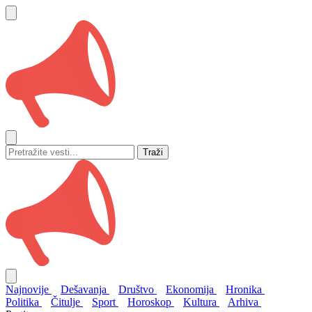
Traži
Najnovije
Dešavanja
Društvo
Ekonomija
Hronika
Politika
Čitulje
Sport
Horoskop
Kultura
Arhiva