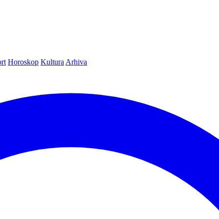
rt
Horoskop
Kultura
Arhiva