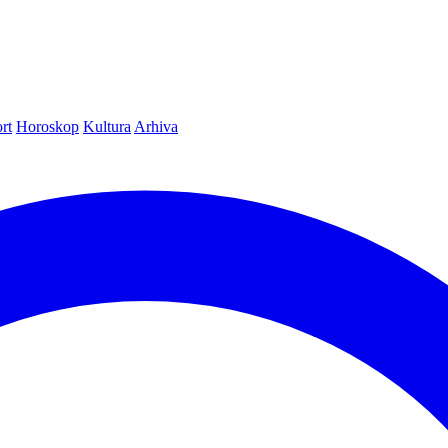
rt
Horoskop
Kultura
Arhiva