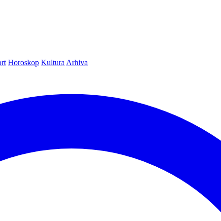
rt
Horoskop
Kultura
Arhiva