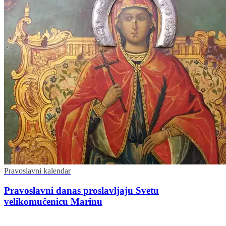
Pravoslavni kalendar
Pravoslavni danas proslavljaju Svetu
velikomučenicu Marinu