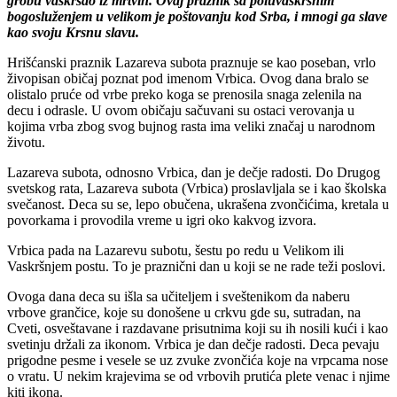
grobu vaskrsao iz mrtvih. Ovaj praznik sa poluvaskrsnim
bogosluženjem u velikom je poštovanju kod Srba, i mnogi ga slave
kao svoju Krsnu slavu.
Hrišćanski praznik Lazareva subota praznuje se kao poseban, vrlo
živopisan običaj poznat pod imenom Vrbica. Ovog dana bralo se
olistalo pruće od vrbe preko koga se prenosila snaga zelenila na
decu i odrasle. U ovom običaju sačuvani su ostaci verovanja u
kojima vrba zbog svog bujnog rasta ima veliki značaj u narodnom
životu.
Lazareva subota, odnosno Vrbica, dan je dečje radosti. Do Drugog
svetskog rata, Lazareva subota (Vrbica) proslavljala se i kao školska
svečanost. Deca su se, lepo obučena, ukrašena zvončićima, kretala u
povorkama i provodila vreme u igri oko kakvog izvora.
Vrbica pada na Lazarevu subotu, šestu po redu u Velikom ili
Vaskršnjem postu. To je praznični dan u koji se ne rade teži poslovi.
Ovoga dana deca su išla sa učiteljem i sveštenikom da naberu
vrbove grančice, koje su donošene u crkvu gde su, sutradan, na
Cveti, osveštavane i razdavane prisutnima koji su ih nosili kući i kao
svetinju držali za ikonom. Vrbica je dan dečje radosti. Deca pevaju
prigodne pesme i vesele se uz zvuke zvončića koje na vrpcama nose
ο vratu. U nekim krajevima se od vrbovih prutića plete venac i njime
kiti ikona.