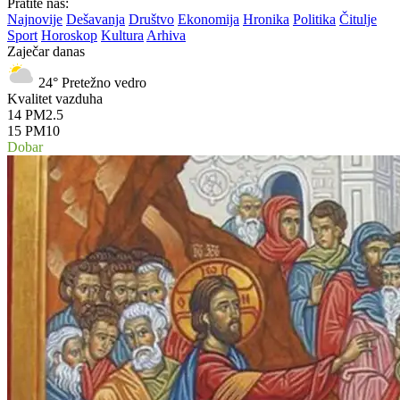
Pratite nas:
Najnovije
Dešavanja
Društvo
Ekonomija
Hronika
Politika
Čitulje
Sport
Horoskop
Kultura
Arhiva
Zaječar danas
24°
Pretežno vedro
Kvalitet vazduha
14
PM2.5
15
PM10
Dobar