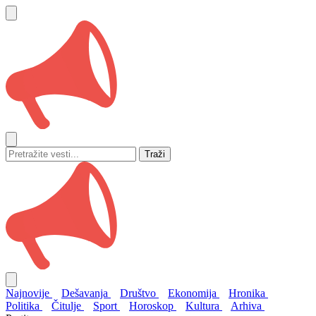
Traži
Najnovije
Dešavanja
Društvo
Ekonomija
Hronika
Politika
Čitulje
Sport
Horoskop
Kultura
Arhiva