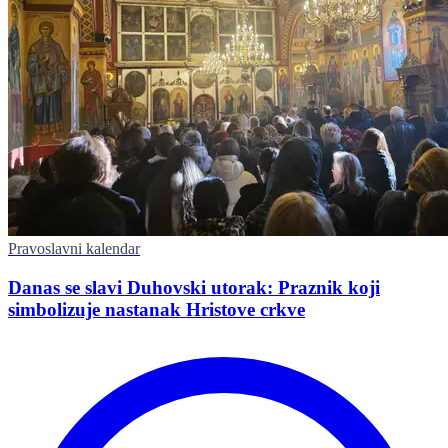
Pravoslavni kalendar
Danas se slavi Duhovski utorak: Praznik koji
simbolizuje nastanak Hristove crkve