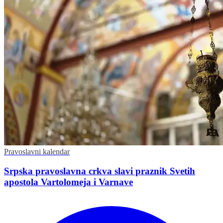
Pravoslavni kalendar
Srpska pravoslavna crkva slavi praznik Svetih
apostola Vartolomeja i Varnave