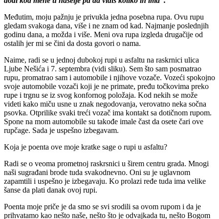
dođi kod mene u naselje pa da vidiš koliko ih ima”.
Međutim, moju pažnju je privukla jedna posebna rupa. Ovu rupu
gledam svakoga dana, više i ne znam od kad. Najmanje poslednjih
godinu dana, a možda i više. Meni ova rupa izgleda drugačije od
ostalih jer mi se čini da dosta govori o nama.
Naime, radi se u jednoj dubokoj rupi u asfaltu na raskrnici ulica
Ljube Nešića i 7. septembra (vidi sliku). Sem što sam posmatrao
rupu, promatrao sam i automobile i njihove vozače. Vozeći spokojno
svoje automobile vozači koji je ne primate, pređu točkovima preko
rupe i trgnu se iz svog konfornog položaja. Kod nekih se može
videti kako miču usne u znak negodovanja, verovatno neka sočna
psovka. Otprilike svaki treći vozač ima kontakt sa dotičnom rupom.
Spone na mom automobile su takođe imale čast da osete čari ove
rupčage. Sada je uspešno izbegavam.
Koja je poenta ove moje kratke sage o rupi u asfaltu?
Radi se o veoma prometnoj raskrsnici u širem centru grada. Mnogi
naši sugrađani brode tuda svakodnevno. Oni su je uglavnom
zapamtili i uspešno je izbegavaju. Ko prolazi ređe tuda ima velike
šanse da plati danak ovoj rupi.
Poenta moje priče je da smo se svi srodili sa ovom rupom i da je
prihvatamo kao nešto naše, nešto što je odvajkada tu, nešto Bogom