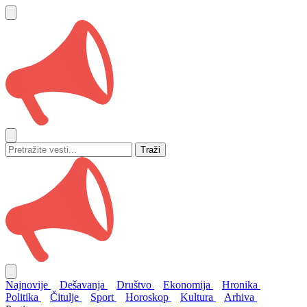
Traži
Najnovije
Dešavanja
Društvo
Ekonomija
Hronika
Politika
Čitulje
Sport
Horoskop
Kultura
Arhiva