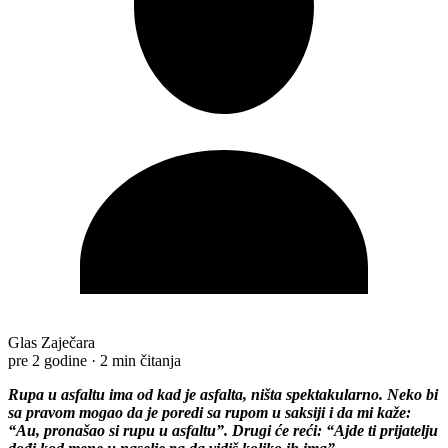
Glas Zaječara
pre 2 godine
·
2 min čitanja
Rupa u asfaltu ima od kad je asfalta, ništa spektakularno. Neko bi
sa pravom mogao da je poredi sa rupom u saksiji i da mi kaže:
“Au, pronašao si rupu u asfaltu”. Drugi će reći: “Ajde ti prijatelju