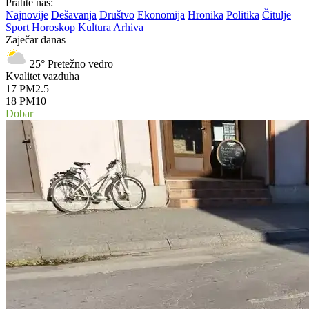
Pratite nas:
Najnovije
Dešavanja
Društvo
Ekonomija
Hronika
Politika
Čitulje
Sport
Horoskop
Kultura
Arhiva
Zaječar danas
25°
Pretežno vedro
Kvalitet vazduha
17
PM2.5
18
PM10
Dobar