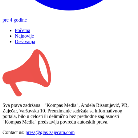
pre 4 godine
Početna
Najnovije
Dešavanja
Sva prava zadržana - "Kompas Media", Anđela Risantijević, PR,
Zaječar, Varšavska 10. Preuzimanje sadržaja sa informativnog
portala, bilo u celosti ili delimično bez prethodne saglasnosti
"Kompas Media" predstavlja povredu autorskih prava.
Contact us:
press@glas-zajecara.com