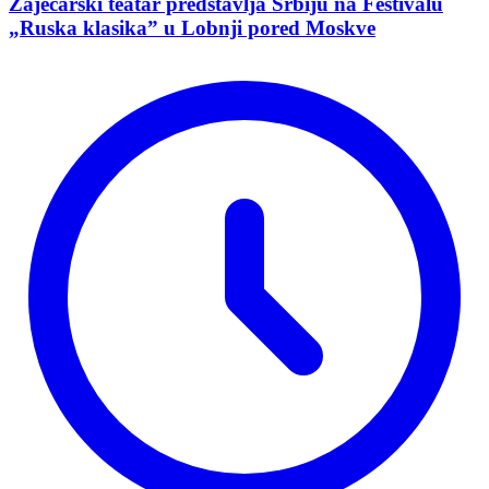
Zaječarski teatar predstavlja Srbiju na Festivalu
„Ruska klasika” u Lobnji pored Moskve