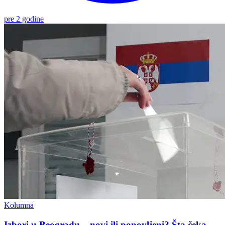
pre 2 godine
Kolumna
Izbori u Beogradu – novi ili ponovljeni? Šta čeka