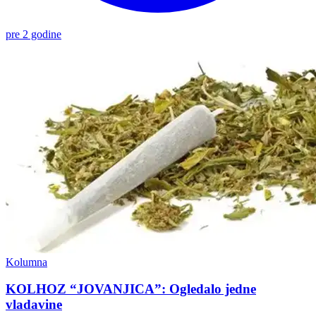
pre 2 godine
Kolumna
KOLHOZ “JOVANJICA”: Ogledalo jedne
vladavine