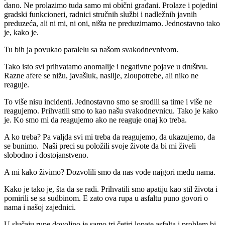
dano. Ne prolazimo tuda samo mi obični građani. Prolaze i pojedini
gradski funkcioneri, radnici stručnih službi i nadležnih javnih
preduzeća, ali ni mi, ni oni, ništa ne preduzimamo. Jednostavno tako
je, kako je.
Tu bih ja povukao paralelu sa našom svakodnevnivom.
Tako isto svi prihvatamo anomalije i negativne pojave u društvu.
Razne afere se nižu, javašluk, nasilje, zloupotrebe, ali niko ne
reaguje.
To više nisu incidenti. Jednostavno smo se srodili sa time i više ne
reagujemo. Prihvatili smo to kao našu svakodnevnicu. Tako je kako
je. Ko smo mi da reagujemo ako ne reaguje onaj ko treba.
A ko treba? Pa valjda svi mi treba da reagujemo, da ukazujemo, da
se bunimo. Naši preci su položili svoje živote da bi mi živeli
slobodno i dostojanstveno.
A mi kako živimo? Dozvolili smo da nas vode najgori među nama.
Kako je tako je, šta da se radi. Prihvatili smo apatiju kao stil života i
pomirili se sa sudbinom. E zato ova rupa u asfaltu puno govori o
nama i našoj zajednici.
U slučaju rupe dovoljno je samo tri četiri lopate asfalta i problem bi