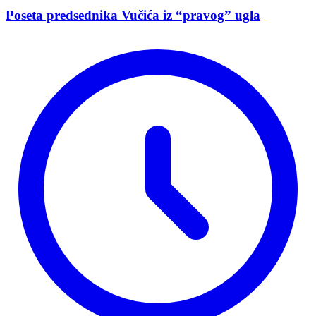
Poseta predsednika Vučića iz “pravog” ugla