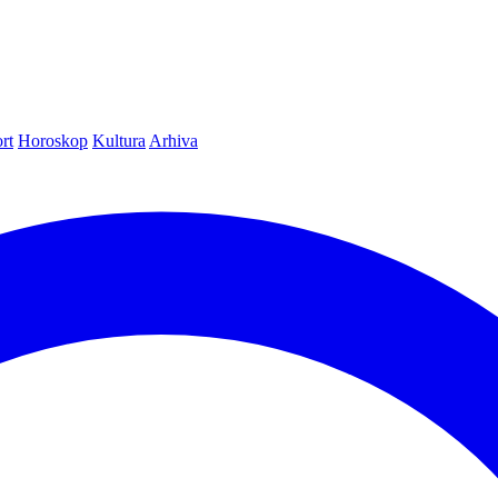
rt
Horoskop
Kultura
Arhiva