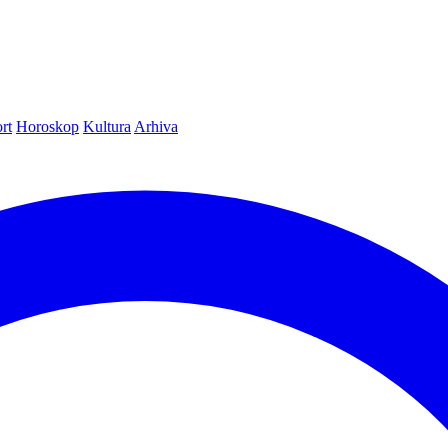
rt
Horoskop
Kultura
Arhiva