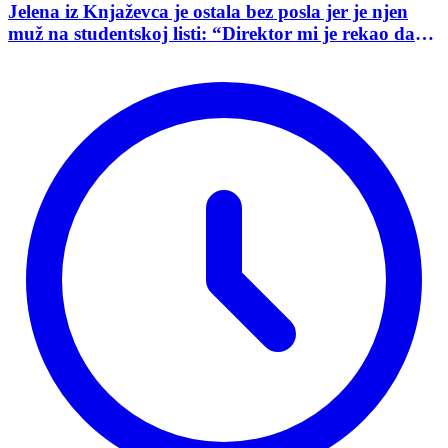
Jelena iz Knjaževca je ostala bez posla jer je njen
muž na studentskoj listi: “Direktor mi je rekao da
mu je tako naredio predsednik opštine”