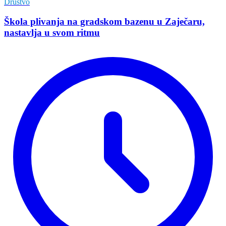
Društvo
Škola plivanja na gradskom bazenu u Zaječaru,
nastavlja u svom ritmu