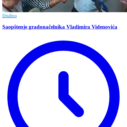
Društvo
Saopštenje gradonačelnika Vladimira Videnovića