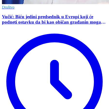
Društvo
Vučić: Biću jedini predsednik u Evropi koji će
podneti ostavku da bi kao običan građanin mogao
da učestvuje u kampanji