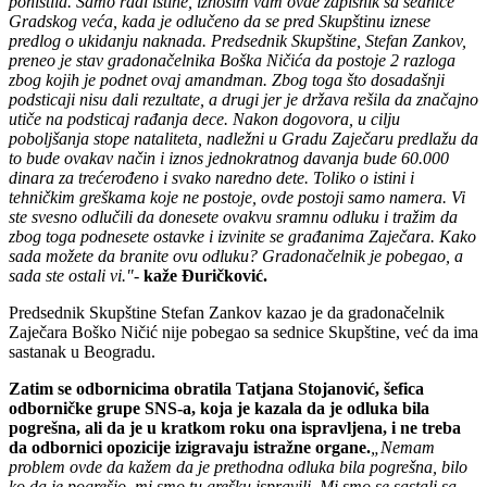
poništila. Samo radi istine, iznosim vam ovde zapisnik sa sednice
Gradskog veća, kada je odlučeno da se pred Skupštinu iznese
predlog o ukidanju naknada. Predsednik Skupštine, Stefan Zankov,
preneo je stav gradonačelnika Boška Ničića da postoje 2 razloga
zbog kojih je podnet ovaj amandman. Zbog toga što dosadašnji
podsticaji nisu dali rezultate, a drugi jer je država rešila da značajno
utiče na podsticaj rađanja dece. Nakon dogovora, u cilju
poboljšanja stope nataliteta, nadležni u Gradu Zaječaru predlažu da
to bude ovakav način i iznos jednokratnog davanja bude 60.000
dinara za trećerođeno i svako naredno dete. Toliko o istini i
tehničkim greškama koje ne postoje, ovde postoji samo namera. Vi
ste svesno odlučili da donesete ovakvu sramnu odluku i tražim da
zbog toga podnesete ostavke i izvinite se građanima Zaječara. Kako
sada možete da branite ovu odluku? Gradonačelnik je pobegao, a
sada ste ostali vi."
-
kaže Đuričković.
Predsednik Skupštine Stefan Zankov kazao je da gradonačelnik
Zaječara Boško Ničić nije pobegao sa sednice Skupštine, već da ima
sastanak u Beogradu.
Zatim se odbornicima obratila Tatjana Stojanović, šefica
odborničke grupe SNS-a, koja je kazala da je odluka bila
pogrešna, ali da je u kratkom roku ona ispravljena, i ne treba
da odbornici opozicije izigravaju istražne organe.
„Nemam
problem ovde da kažem da je prethodna odluka bila pogrešna, bilo
ko da je pogrešio, mi smo tu grešku ispravili. Mi smo se sastali sa