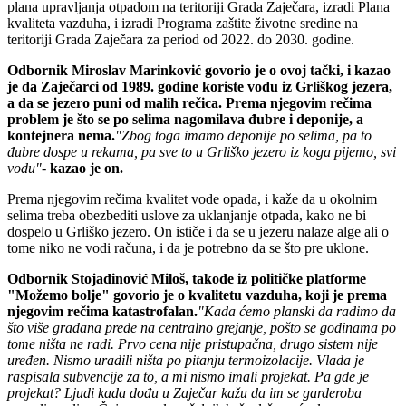
plana upravljanja otpadom na teritoriji Grada Zaječara, izradi Plana
kvaliteta vazduha, i izradi Programa zaštite životne sredine na
teritoriji Grada Zaječara za period od 2022. do 2030. godine.
Odbornik Miroslav Marinković govorio je o ovoj tački, i kazao
je da Zaječarci od 1989. godine koriste vodu iz Grliškog jezera,
a da se jezero puni od malih rečica. Prema njegovim rečima
problem je što se po selima nagomilava đubre i deponije, a
kontejnera nema.
"Zbog toga imamo deponije po selima, pa to
đubre dospe u rekama, pa sve to u Grliško jezero iz koga pijemo, svi
vodu"
-
kazao je on.
Prema njegovim rečima kvalitet vode opada, i kaže da u okolnim
selima treba obezbediti uslove za uklanjanje otpada, kako ne bi
dospelo u Grliško jezero. On ističe i da se u jezeru nalaze alge ali o
tome niko ne vodi računa, i da je potrebno da se što pre uklone.
Odbornik Stojadinović Miloš, takođe iz političke platforme
"Možemo bolje" govorio je o kvalitetu vazduha, koji je prema
njegovim rečima katastrofalan.
"Kada ćemo planski da radimo da
što više građana pređe na centralno grejanje, pošto se godinama po
tome ništa ne radi. Prvo cena nije pristupačna, drugo sistem nije
uređen. Nismo uradili ništa po pitanju termoizolacije. Vlada je
raspisala subvencije za to, a mi nismo imali projekat. Pa gde je
projekat? Ljudi kada dođu u Zaječar kažu da im se garderoba