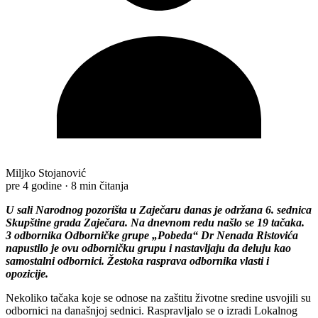
Miljko Stojanović
pre 4 godine
·
8 min čitanja
U sali Narodnog pozorišta u Zaječaru danas je održana 6. sednica
Skupštine grada Zaječara. Na dnevnom redu našlo se 19 tačaka.
3 odbornika Odborničke grupe „Pobeda“ Dr Nenada Ristovića
napustilo je ovu odborničku grupu i nastavljaju da deluju kao
samostalni odbornici. Žestoka rasprava odbornika vlasti i
opozicije.
Nekoliko tačaka koje se odnose na zaštitu životne sredine usvojili su
odbornici na današnjoj sednici. Raspravljalo se o izradi Lokalnog