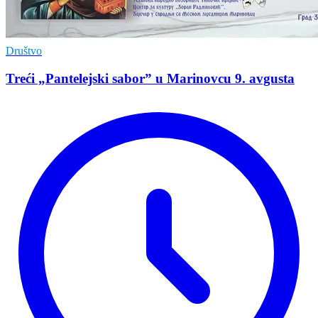
Društvo
Treći „Pantelejski sabor” u Marinovcu 9. avgusta