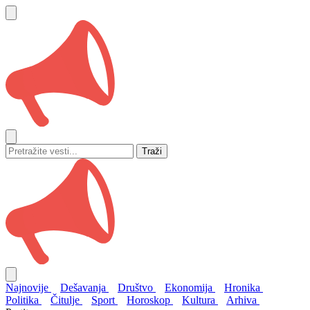
Traži
Najnovije
Dešavanja
Društvo
Ekonomija
Hronika
Politika
Čitulje
Sport
Horoskop
Kultura
Arhiva