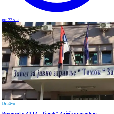
pre 22 sata
Društvo
Preporuke ZZJZ „Timok“ Zaječar povodom