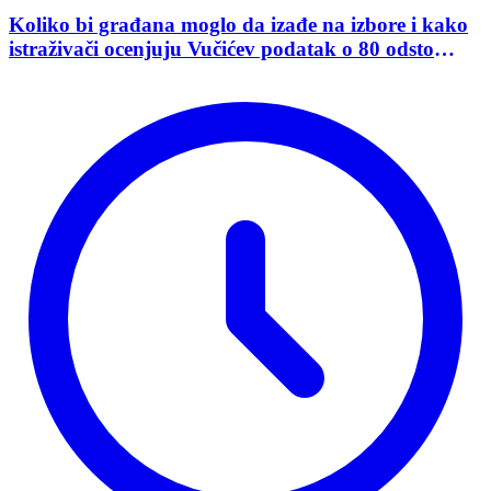
Koliko bi građana moglo da izađe na izbore i kako
istraživači ocenjuju Vučićev podatak o 80 odsto
opredeljenih