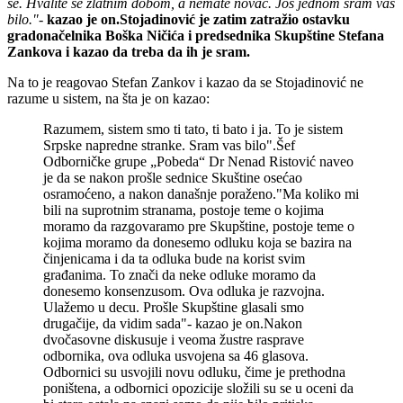
se. Hvalite se zlatnim dobom, a nemate novac. Još jednom sram vas
bilo."
-
kazao je on.
Stojadinović je zatim zatražio ostavku
gradonačelnika Boška Ničića i predsednika Skupštine Stefana
Zankova i kazao da treba da ih je sram.
Na to je reagovao Stefan Zankov i kazao da se Stojadinović ne
razume u sistem, na šta je on kazao:
Razumem, sistem smo ti tato, ti bato i ja. To je sistem
Srpske napredne stranke. Sram vas bilo".Šef
Odborničke grupe „Pobeda“ Dr Nenad Ristović naveo
je da se nakon prošle sednice Skuštine osećao
osramoćeno, a nakon današnje poraženo."Ma koliko mi
bili na suprotnim stranama, postoje teme o kojima
moramo da razgovaramo pre Skupštine, postoje teme o
kojima moramo da donesemo odluku koja se bazira na
činjenicama i da ta odluka bude na korist svim
građanima. To znači da neke odluke moramo da
donesemo konsenzusom. Ova odluka je razvojna.
Ulažemo u decu. Prošle Skupštine glasali smo
drugačije, da vidim sada"- kazao je on.Nakon
dvočasovne diskusuje i veoma žustre rasprave
odbornika, ova odluka usvojena sa 46 glasova.
Odbornici su usvojili novu odluku, čime je prethodna
poništena, a odbornici opozicije složili su se u oceni da