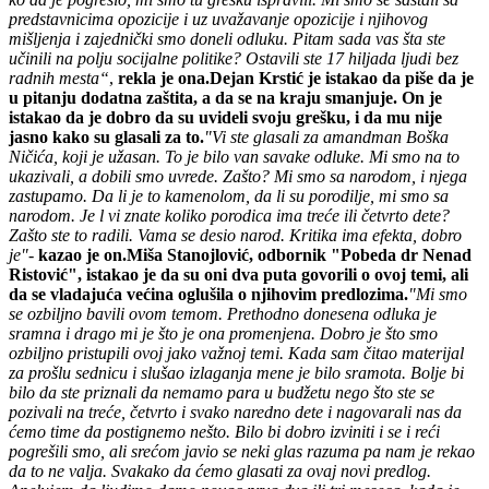
predstavnicima opozicije i uz uvažavanje opozicije i njihovog
mišljenja i zajednički smo doneli odluku. Pitam sada vas šta ste
učinili na polju socijalne politike? Ostavili ste 17 hiljada ljudi bez
radnih mesta“
,
rekla je ona.
Dejan Krstić je istakao da piše da je
u pitanju dodatna zaštita, a da se na kraju smanjuje. On je
istakao da je dobro da su uvideli svoju grešku, i da mu nije
jasno kako su glasali za to.
"Vi ste glasali za amandman Boška
Ničića, koji je užasan. To je bilo van savake odluke. Mi smo na to
ukazivali, a dobili smo uvrede. Zašto? Mi smo sa narodom, i njega
zastupamo. Da li je to kamenolom, da li su porodilje, mi smo sa
narodom. Je l vi znate koliko porodica ima treće ili četvrto dete?
Zašto ste to radili. Vama se desio narod. Kritika ima efekta, dobro
je"
-
kazao je on.
Miša Stanojlović, odbornik "Pobeda dr Nenad
Ristović", istakao je da su oni dva puta govorili o ovoj temi, ali
da se vladajuća većina oglušila o njihovim predlozima.
"Mi smo
se ozbiljno bavili ovom temom. Prethodno donesena odluka je
sramna i drago mi je što je ona promenjena. Dobro je što smo
ozbiljno pristupili ovoj jako važnoj temi. Kada sam čitao materijal
za prošlu sednicu i slušao izlaganja mene je bilo sramota. Bolje bi
bilo da ste priznali da nemamo para u budžetu nego što ste se
pozivali na treće, četvrto i svako naredno dete i nagovarali nas da
ćemo time da postignemo nešto. Bilo bi dobro izviniti i se i reći
pogrešili smo, ali srećom javio se neki glas razuma pa nam je rekao
da to ne valja. Svakako da ćemo glasati za ovaj novi predlog.