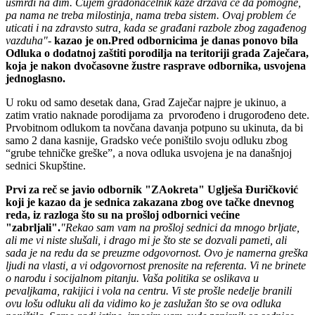
usmrdi na dim. Čujem gradonačelnik kaže država će da pomogne,
pa nama ne treba milostinja, nama treba sistem. Ovaj problem će
uticati i na zdravsto sutra, kada se građani razbole zbog zagađenog
vazduha"
-
kazao je on.
Pred odbornicima je danas ponovo bila
Odluka o dodatnoj zaštiti porodilja na teritoriji grada Zaječara,
koja je nakon dvočasovne žustre rasprave odbornika, usvojena
jednoglasno.
U roku od samo desetak dana, Grad Zaječar najpre je ukinuo, a
zatim vratio naknade porodijama za prvorođeno i drugorođeno dete.
Prvobitnom odlukom ta novčana davanja potpuno su ukinuta, da bi
samo 2 dana kasnije, Gradsko veće poništilo svoju odluku zbog
“grube tehničke greške”, a nova odluka usvojena je na današnjoj
sednici Skupštine.
Prvi za reč se javio odbornik "ZAokreta" Uglješa Đuričković
koji je kazao da je sednica zakazana zbog ove tačke dnevnog
reda, iz razloga što su na prošloj odbornici većine
"zabrljali".
"Rekao sam vam na prošloj sednici da mnogo brljate,
ali me vi niste slušali, i drago mi je što ste se dozvali pameti, ali
sada je na redu da se preuzme odgovornost. Ovo je namerna greška
ljudi na vlasti, a vi odgovornost prenosite na referenta. Vi ne brinete
o narodu i socijalnom pitanju. Vaša politika se oslikava u
pevaljkama, rakijici i vola na centru. Vi ste prošle nedelje branili
ovu lošu odluku ali da vidimo ko je zaslužan što se ova odluka