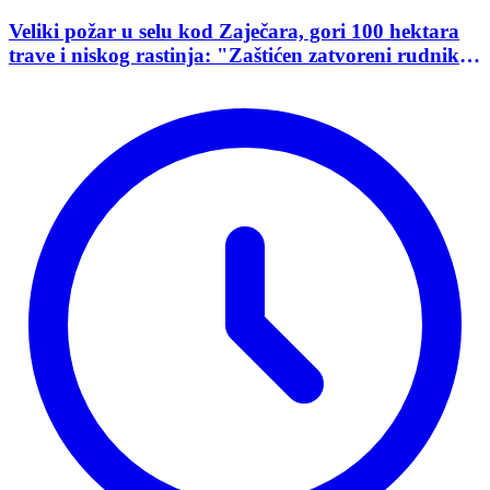
Veliki požar u selu kod Zaječara, gori 100 hektara
trave i niskog rastinja: "Zaštićen zatvoreni rudnik
uranijuma"