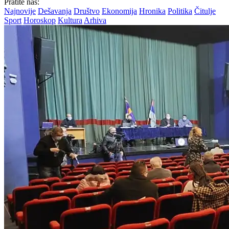
Pratite nas:
Najnovije
Dešavanja
Društvo
Ekonomija
Hronika
Politika
Čitulje
Sport
Horoskop
Kultura
Arhiva