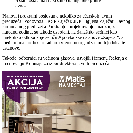
bi stara ostala na snazi samo da nije bilo pritiska
javnosti.
Planovi i programi poslovanja nekoliko zaječarskoh javnih
preduzeća -Vodovoda, JKSP Zaječar, JKP Higijena Zaječar i Javnog
komunalnog preduzeća Parkiranje, projektovanje i nadzor, za
narednu godinu, su takođe usvojeni, na današnjoj sednici kao
i nekoliko odluka koje se tiču Apotekarske ustanove „Zaječar“, a
među njima i odluka o radnom vremenu organizacionih jednica te
ustanove.
Takođe, odbornici su većinom glasova, usvojili i izmеnu Rеšеnja o
imеnovanju Komisijе za izbor dirеktora javnih prеduzеća.