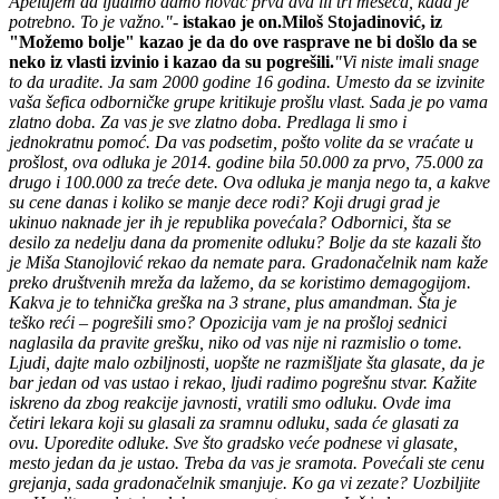
Apelujem da ljudimo damo novac prva dva ili tri meseca, kada je
potrebno. To je važno."
-
istakao je on.
Miloš Stojadinović, iz
"Možemo bolje" kazao je da do ove rasprave ne bi došlo da se
neko iz vlasti izvinio i kazao da su pogrešili.
"Vi niste imali snage
to da uradite. Ja sam 2000 godine 16 godina. Umesto da se izvinite
vaša šefica odborničke grupe kritikuje prošlu vlast. Sada je po vama
zlatno doba. Za vas je sve zlatno doba. Predlaga li smo i
jednokratnu pomoć. Da vas podsetim, pošto volite da se vraćate u
prošlost, ova odluka je 2014. godine bila 50.000 za prvo, 75.000 za
drugo i 100.000 za treće dete. Ova odluka je manja nego ta, a kakve
su cene danas i koliko se manje dece rodi? Koji drugi grad je
ukinuo naknade jer ih je republika povećala? Odbornici, šta se
desilo za nedelju dana da promenite odluku? Bolje da ste kazali što
je Miša Stanojlović rekao da nemate para. Gradonačelnik nam kaže
preko društvenih mreža da lažemo, da se koristimo demagogijom.
Kakva je to tehnička greška na 3 strane, plus amandman. Šta je
teško reći – pogrešili smo? Opozicija vam je na prošloj sednici
naglasila da pravite grešku, niko od vas nije ni razmislio o tome.
Ljudi, dajte malo ozbiljnosti, uopšte ne razmišljate šta glasate, da je
bar jedan od vas ustao i rekao, ljudi radimo pogrešnu stvar. Kažite
iskreno da zbog reakcije javnosti, vratili smo odluku. Ovde ima
četiri lekara koji su glasali za sramnu odluku, sada će glasati za
ovu. Uporedite odluke. Sve što gradsko veće podnese vi glasate,
mesto jedan da je ustao. Treba da vas je sramota. Povećali ste cenu
grejanja, sada gradonačelnik smanjuje. Ko ga vi zezate? Uozbiljite