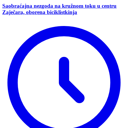
Saobraćajna nezgoda na kružnom toku u centru
Zaječara, oborena biciklistkinja