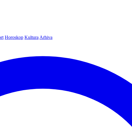
rt
Horoskop
Kultura
Arhiva