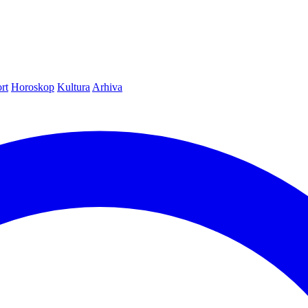
rt
Horoskop
Kultura
Arhiva