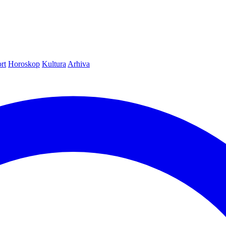
rt
Horoskop
Kultura
Arhiva