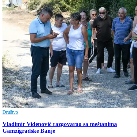
Društvo
Vladimir Vidеnović razgovarao sa mеštanima
Gamzigradskе Banjе