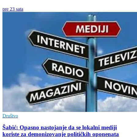
pre 23 sata
Društvo
Šabić: Opasno nastojanje da se lokalni mediji
koriste za demonizovanje političkih oponenata