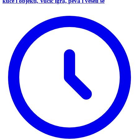
kuće i objekti, Vučić igra, peva i veseli se