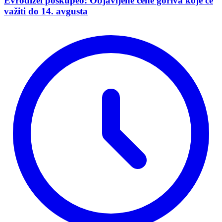
Evrodizel poskupeo: Objavljene cene goriva koje će
važiti do 14. avgusta