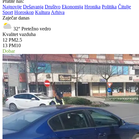
Pratite nas:
Najnovije
Dešavanja
Društvo
Ekonomija
Hronika
Politika
Čitulje
Sport
Horoskop
Kultura
Arhiva
Zaječar danas
32°
Pretežno vedro
Kvalitet vazduha
12
PM2.5
13
PM10
Dobar