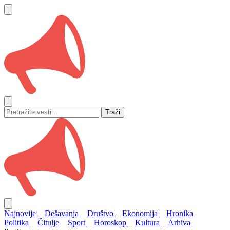
Traži
Najnovije
Dešavanja
Društvo
Ekonomija
Hronika
Politika
Čitulje
Sport
Horoskop
Kultura
Arhiva