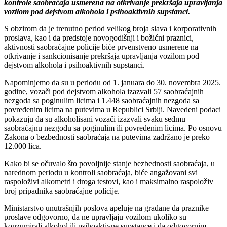
kontrole saobraćaja usmerena na otkrivanje prekršaja upravlјanja
vozilom pod dejstvom alkohola i psihoaktivnih supstanci.
S obzirom da je trenutno period velikog broja slava i korporativnih
proslava, kao i da predstoje novogodišnji i božićni praznici,
aktivnosti saobraćajne policije biće prvenstveno usmerene na
otkrivanje i sankcionisanje prekršaja upravlјanja vozilom pod
dejstvom alkohola i psihoaktivnih supstanci.
Napominjemo da su u periodu od 1. januara do 30. novembra 2025.
godine, vozači pod dejstvom alkohola izazvali 57 saobraćajnih
nezgoda sa poginulim licima i 1.448 saobraćajnih nezgoda sa
povređenim licima na putevima u Republici Srbiji. Navedeni podaci
pokazuju da su alkoholisani vozači izazvali svaku sedmu
saobraćajnu nezgodu sa poginulim ili povređenim licima. Po osnovu
Zakona o bezbednosti saobraćaja na putevima zadržano je preko
12.000 lica.
Kako bi se očuvalo što povolјnije stanje bezbednosti saobraćaja, u
narednom periodu u kontroli saobraćaja, biće angažovani svi
raspoloživi alkometri i droga testovi, kao i maksimalno raspoloživ
broj pripadnika saobraćajne policije.
Ministarstvo unutrašnjih poslova apeluje na građane da praznike
proslave odgovorno, da ne upravlјaju vozilom ukoliko su
konzumirali alkohol ili psihoaktivne supstance i da odgovornim