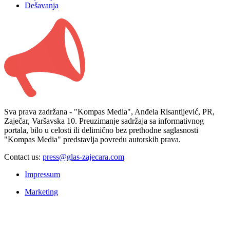
Dešavanja
Sva prava zadržana - "Kompas Media", Anđela Risantijević, PR,
Zaječar, Varšavska 10. Preuzimanje sadržaja sa informativnog
portala, bilo u celosti ili delimično bez prethodne saglasnosti
"Kompas Media" predstavlja povredu autorskih prava.
Contact us:
press@glas-zajecara.com
Impressum
Marketing