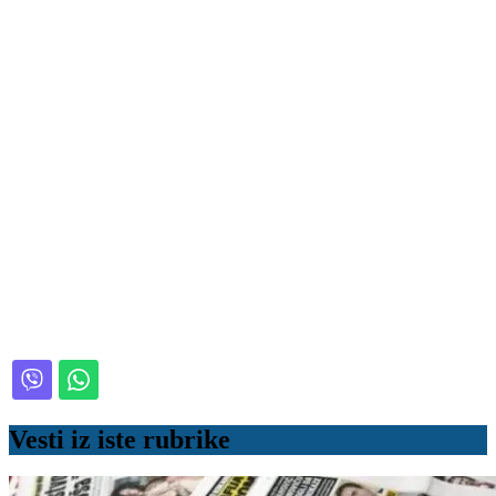
Vesti iz iste rubrike