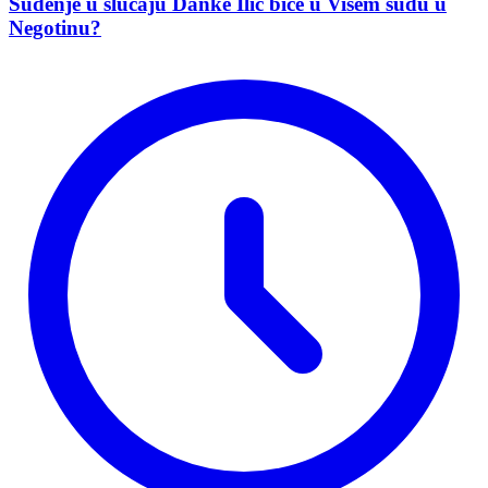
Suđenje u slučaju Danke Ilić biće u Višem sudu u
Negotinu?