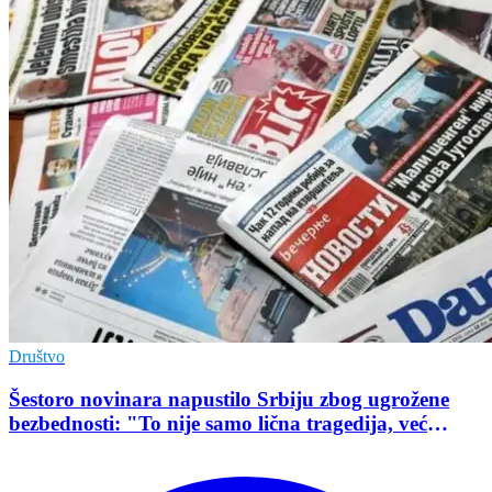
Društvo
Šestoro novinara napustilo Srbiju zbog ugrožene
bezbednosti: "To nije samo lična tragedija, već
pokazatelj stanja demokratije"