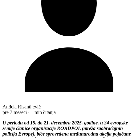
Anđela Risantijević
pre 7 meseci
·
1 min čitanja
U periodu od 15. do 21. decembra 2025. godine, u 34 evropske
zemlјe članice organizacije ROADPOL (mreža saobraćajnih
policija Evrope), biće sprovedena međunarodna akcija pojačane