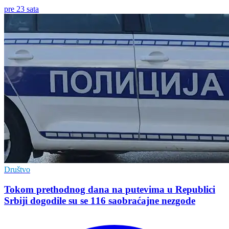
pre 23 sata
Društvo
Tokom prethodnog dana na putevima u Republici
Srbiji dogodile su se 116 saobraćajne nezgode