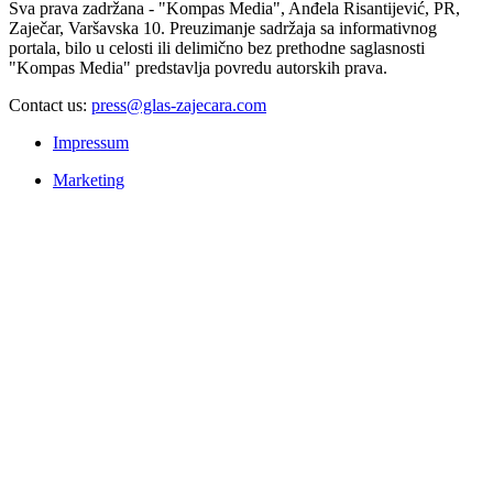
Sva prava zadržana - "Kompas Media", Anđela Risantijević, PR,
Zaječar, Varšavska 10. Preuzimanje sadržaja sa informativnog
portala, bilo u celosti ili delimično bez prethodne saglasnosti
"Kompas Media" predstavlja povredu autorskih prava.
Contact us:
press@glas-zajecara.com
Impressum
Marketing