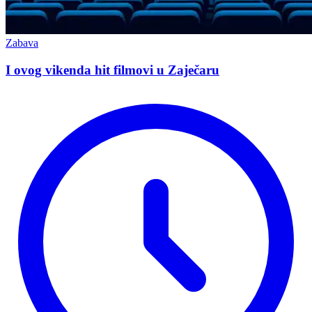
Zabava
I ovog vikenda hit filmovi u Zaječaru