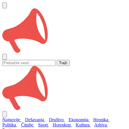
Traži
Najnovije
Dešavanja
Društvo
Ekonomija
Hronika
Politika
Čitulje
Sport
Horoskop
Kultura
Arhiva