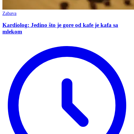
Zabava
Kardiolog: Jedino što je gore od kafe je kafa sa
mlekom