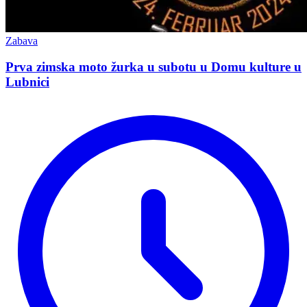
Zabava
Prva zimska moto žurka u subotu u Domu kulture u
Lubnici