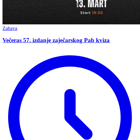
Zabava
Večeras 57. izdanje zaječarskog Pab kviza