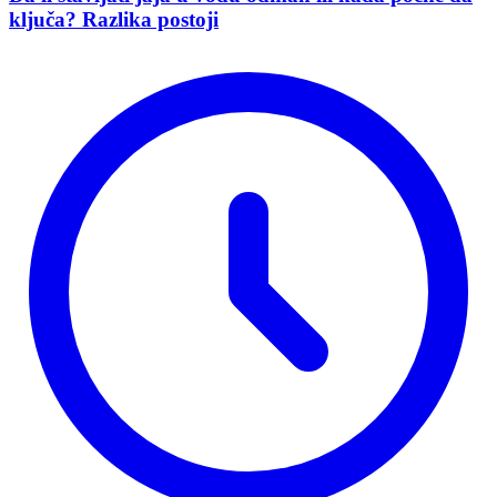
ključa? Razlika postoji