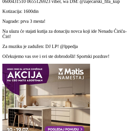
0600431510 0655126923 viber, wa DM: @zajecarski_fifa_kup
Kotizacija: 1600din
Nagrade: prva 3 mesta!
Na ulazu će stajati kutija za donaciju novca koji ide Nenadu Ćiriću-
Ćiri!
Za muziku je zadužen: DJ LP! @lppedja
Očekujemo vas sve i svi ste dobrodošli! Sportski pozdrav!