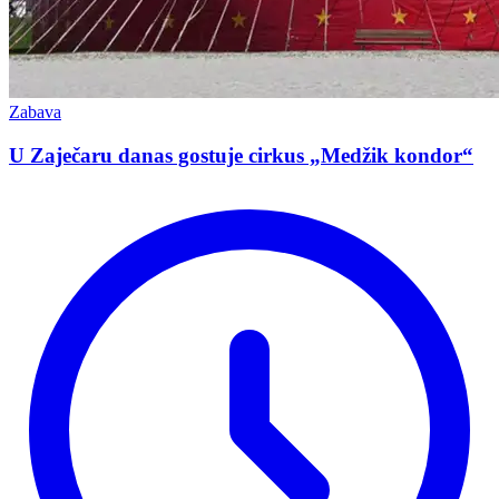
Zabava
U Zaječaru danas gostuje cirkus „Medžik kondor“