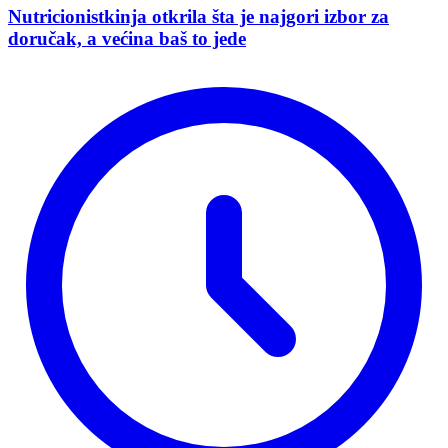
Nutricionistkinja otkrila šta je najgori izbor za
doručak, a većina baš to jede