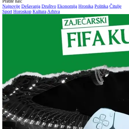
Pratite nas:
Najnovije
Dešavanja
Društvo
Ekonomija
Hronika
Politika
Čitulje
Sport
Horoskop
Kultura
Arhiva