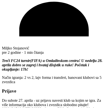
Miljko Stojanović
pre 2 godine
·
1 min čitanja
Treći FC24 turnir(FIFA) u Omladinskom centru! U nedelju 28.
aprila dobro se zagrej i hvataj džojstik u ruke! Početak i
okupljanje: 17h!
Način igranja: 2 vs 2, lajv forma i transferi, banovani klubovi sa 5
zvezdica
Prijave
Do subote 27. aprila - uz prijavu navesti klub sa kojim se igra. Za
više informacija oko klubova i zvezdica slobodno pitajte!