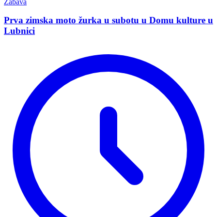
Zabava
Prva zimska moto žurka u subotu u Domu kulture u
Lubnici