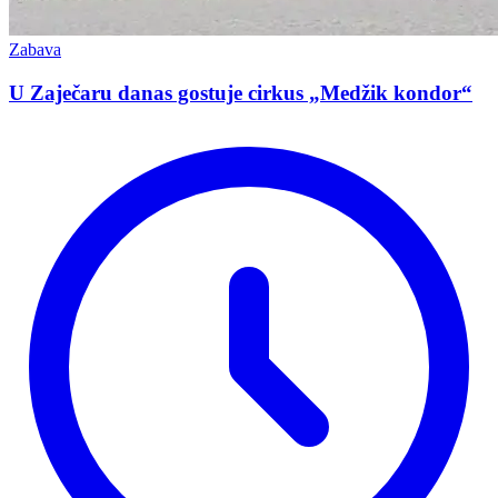
Zabava
U Zaječaru danas gostuje cirkus „Medžik kondor“