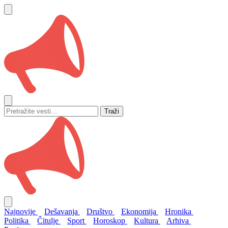
Traži
Najnovije
Dešavanja
Društvo
Ekonomija
Hronika
Politika
Čitulje
Sport
Horoskop
Kultura
Arhiva