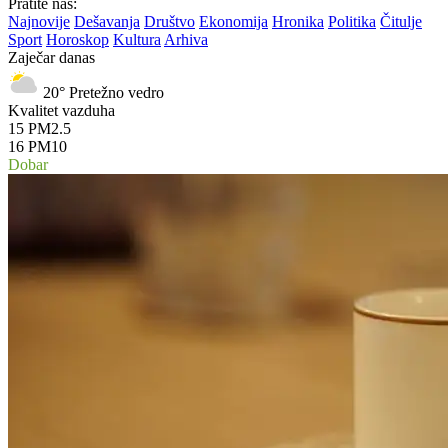
Pratite nas:
Najnovije
Dešavanja
Društvo
Ekonomija
Hronika
Politika
Čitulje
Sport
Horoskop
Kultura
Arhiva
Zaječar danas
20°
Pretežno vedro
Kvalitet vazduha
15
PM2.5
16
PM10
Dobar