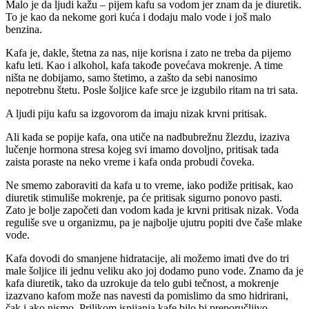
Malo je da ljudi kažu – pijem kafu sa vodom jer znam da je diuretik.
To je kao da nekome gori kuća i dodaju malo vode i još malo
benzina.
Kafa je, dakle, štetna za nas, nije korisna i zato ne treba da pijemo
kafu leti. Kao i alkohol, kafa takođe povećava mokrenje. A time
ništa ne dobijamo, samo štetimo, a zašto da sebi nanosimo
nepotrebnu štetu. Posle šoljice kafe srce je izgubilo ritam na tri sata.
A ljudi piju kafu sa izgovorom da imaju nizak krvni pritisak.
Ali kada se popije kafa, ona utiče na nadbubrežnu žlezdu, izaziva
lučenje hormona stresa kojeg svi imamo dovoljno, pritisak tada
zaista poraste na neko vreme i kafa onda probudi čoveka.
Ne smemo zaboraviti da kafa u to vreme, iako podiže pritisak, kao
diuretik stimuliše mokrenje, pa će pritisak sigurno ponovo pasti.
Zato je bolje započeti dan vodom kada je krvni pritisak nizak. Voda
reguliše sve u organizmu, pa je najbolje ujutru popiti dve čaše mlake
vode.
Kafa dovodi do smanjene hidratacije, ali možemo imati dve do tri
male šoljice ili jednu veliku ako joj dodamo puno vode. Znamo da je
kafa diuretik, tako da uzrokuje da telo gubi tečnost, a mokrenje
izazvano kafom može nas navesti da pomislimo da smo hidrirani,
čak i ako nismo. Prilikom ispijanja kafe bilo bi preporučljivo