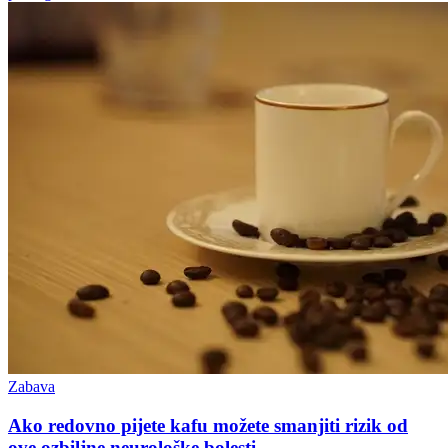
Zabava
Ako redovno pijete kafu možete smanjiti rizik od
ove ozbiljne neurološke bolesti