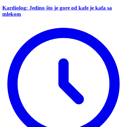
Kardiolog: Jedino što je gore od kafe je kafa sa
mlekom