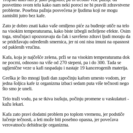
posvetimo svom telu kako nam neki poroci ne bi pravili zdravstvene
probleme. Posebna pažnja posvećena je ljudima koji ne mogu
zamisliti jutro bez kafe.
Zato je dobro znati kako vaše omiljeno piće za buđenje utiče na telo
na visokim temperaturama, kako biste izbegli neželjene efekte. Osim
toga, stručnjaci upozoravaju da čak i savršeno zdravi ljudi moraju da
se pridržavaju određenih smernica, jer ni oni nisu imuni na opasnost
od paklenih vrućina.
Kafa, koja je najčešće zelena, prži se na visokim temperaturama dok
ne pocrni, odnosno na više od 270 stepeni, pa i do 300. Tada se
ugljenične veze u kafi raspadaju i nastaje 19 kancerogenih materija.
Greška je što mnogi ljudi dan započinju kafom umesto vodom, jer
jedna šoljica kafe iz organizma izbaci sedam puta više tečnosti nego
što smo je uneli.
Telo traži vodu, pa se tkiva isušuju, počinju promene u vaskulaturi -
kažu lekari.
Kafa zato pravi dodatni problem po toplom vremenu, jer podstiče
lučenje tečnosti, a leti može biti posebno opasna, jer povećava
verovatnoću dehidracije organizma.