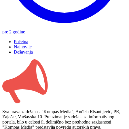
pre 2 godine
Početna
Najnovije
Dešavanja
Sva prava zadržana - "Kompas Media", Anđela Risantijević, PR,
Zaječar, Varšavska 10. Preuzimanje sadržaja sa informativnog
portala, bilo u celosti ili delimično bez prethodne saglasnosti
"Kompas Media" predstavlja povredu autorskih prava.