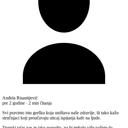
Anđela Risantijević
pre 2 godine
·
2 min čitanja
Svi pravimo istu grešku koja uništava naše zdravlje, ili tako kažu
stručnjaci koji proučavaju uticaj ispijanja kafe na ljude.
Tropski talas nas je jako pogodio, pa bi trebalo više pažnje da