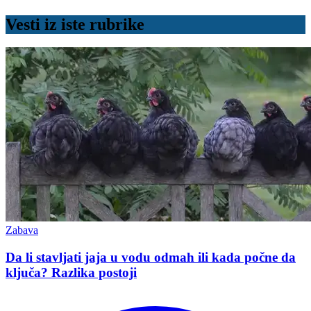
Vesti iz iste rubrike
Zabava
Da li stavljati jaja u vodu odmah ili kada počne da
ključa? Razlika postoji