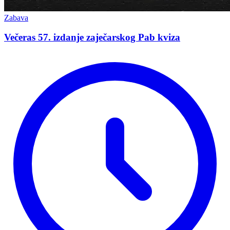
Zabava
Večeras 57. izdanje zaječarskog Pab kviza