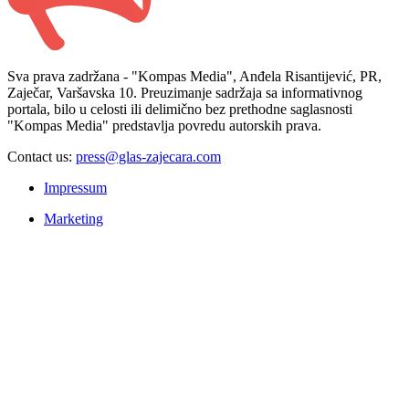
Sva prava zadržana - "Kompas Media", Anđela Risantijević, PR,
Zaječar, Varšavska 10. Preuzimanje sadržaja sa informativnog
portala, bilo u celosti ili delimično bez prethodne saglasnosti
"Kompas Media" predstavlja povredu autorskih prava.
Contact us:
press@glas-zajecara.com
Impressum
Marketing