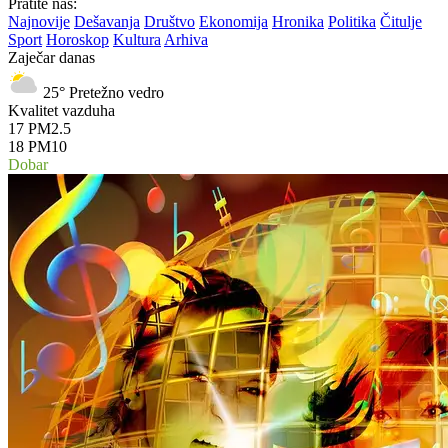
Pratite nas:
Najnovije
Dešavanja
Društvo
Ekonomija
Hronika
Politika
Čitulje
Sport
Horoskop
Kultura
Arhiva
Zaječar danas
25°
Pretežno vedro
Kvalitet vazduha
17
PM2.5
18
PM10
Dobar