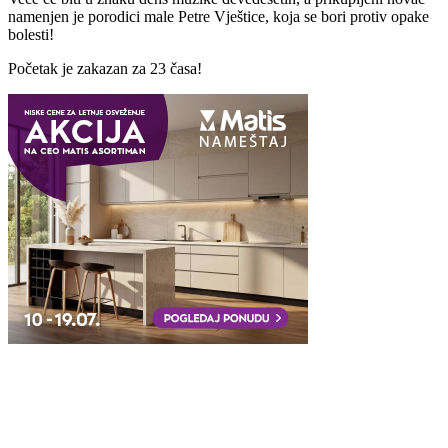
namenjen je porodici male Petre Vještice, koja se bori protiv opake
bolesti!
Početak je zakazan za 23 časa!