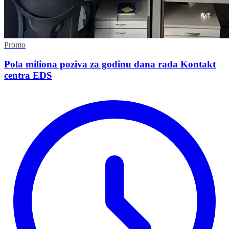
Promo
Pola miliona poziva za godinu dana rada Kontakt
centra EDS