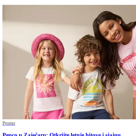
Promo
Pepco u Zaječaru: Otkrijte letnje hitove i sjajnu