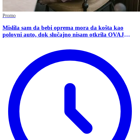
Promo
Mislila sam da bebi oprema mora da košta kao
polovni auto, dok slučajno nisam otkrila OVAJ
domaći sajt