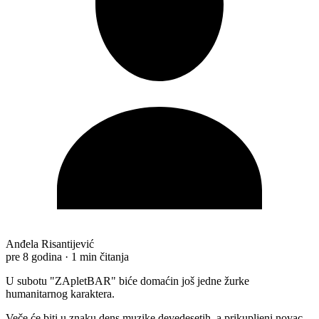
Anđela Risantijević
pre 8 godina
·
1 min čitanja
U subotu "ZApletBAR" biće domaćin još jedne žurke
humanitarnog karaktera.
Veče će biti u znaku dens muzike devedesetih, a prikupljeni novac