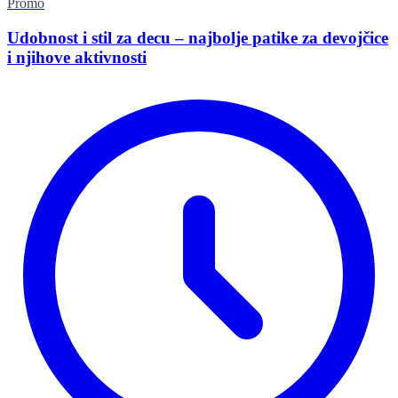
Promo
Udobnost i stil za decu – najbolje patike za devojčice
i njihove aktivnosti