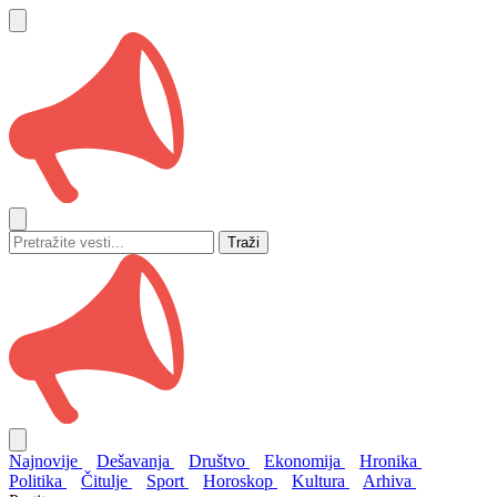
Traži
Najnovije
Dešavanja
Društvo
Ekonomija
Hronika
Politika
Čitulje
Sport
Horoskop
Kultura
Arhiva