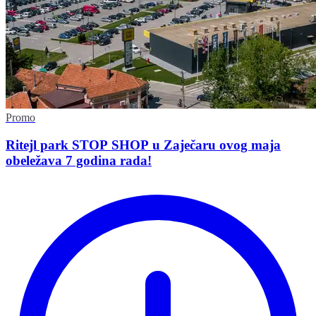
Promo
Ritejl park STOP SHOP u Zaječaru ovog maja
obeležava 7 godina rada!