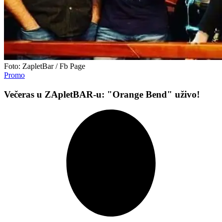
Foto: ZapletBar / Fb Page
Promo
Večeras u ZApletBAR-u: "Orange Bend" uživo!