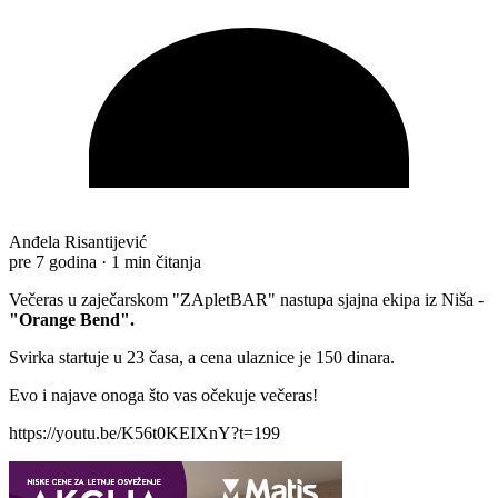
Anđela Risantijević
pre 7 godina
·
1 min čitanja
Večeras u zaječarskom "ZApletBAR" nastupa sjajna ekipa iz Niša -
"Orange Bend".
Svirka startuje u 23 časa, a cena ulaznice je 150 dinara.
Evo i najave onoga što vas očekuje večeras!
https://youtu.be/K56t0KEIXnY?t=199