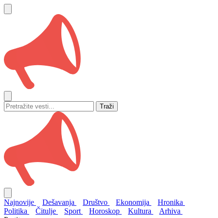
Traži
Najnovije
Dešavanja
Društvo
Ekonomija
Hronika
Politika
Čitulje
Sport
Horoskop
Kultura
Arhiva