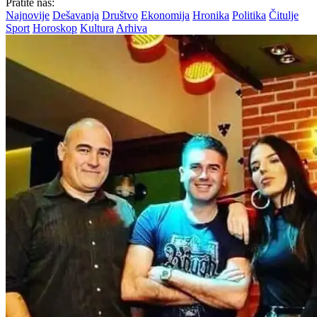
Pratite nas:
Najnovije
Dešavanja
Društvo
Ekonomija
Hronika
Politika
Čitulje
Sport
Horoskop
Kultura
Arhiva