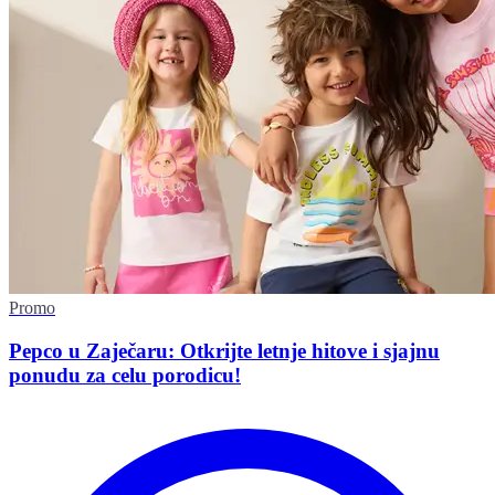
Promo
Pepco u Zaječaru: Otkrijte letnje hitove i sjajnu
ponudu za celu porodicu!