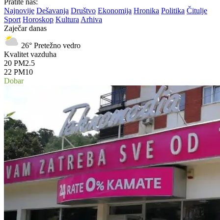
Pratite nas:
Najnovije
Dešavanja
Društvo
Ekonomija
Hronika
Politika
Čitulje
Sport
Horoskop
Kultura
Arhiva
Zaječar danas
26°
Pretežno vedro
Kvalitet vazduha
20
PM2.5
22
PM10
Dobar