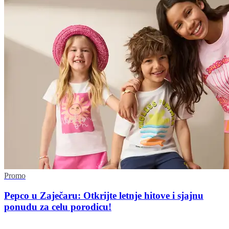
Promo
Pepco u Zaječaru: Otkrijte letnje hitove i sjajnu
ponudu za celu porodicu!