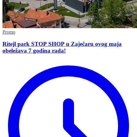
Promo
Ritejl park STOP SHOP u Zaječaru ovog maja
obeležava 7 godina rada!