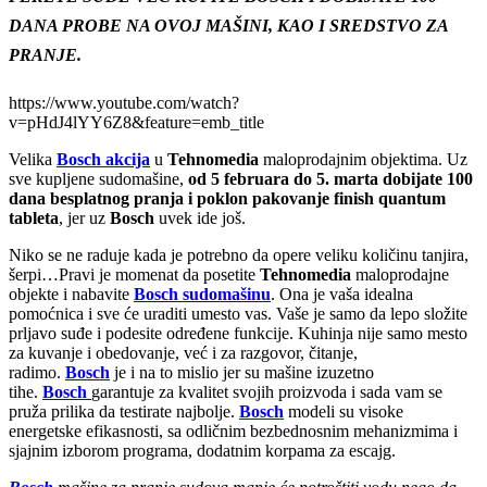
DANA PROBE NA OVOJ MAŠINI, KAO I SREDSTVO ZA
PRANJE.
https://www.youtube.com/watch?
v=pHdJ4lYY6Z8&feature=emb_title
Velika
Bosch akcija
u
Tehnomedia
maloprodajnim objektima. Uz
sve kupljene sudomašine,
od 5 februara do 5. marta dobijate 100
dana besplatnog pranja i poklon pakovanje finish quantum
tableta
, jer uz
Bosch
uvek ide još.
Niko se ne raduje kada je potrebno da opere veliku količinu tanjira,
šerpi…Pravi je momenat da posetite
Tehnomedia
maloprodajne
objekte i nabavite
Bosch sudomašinu
. Ona je vaša idealna
pomoćnica i sve će uraditi umesto vas. Vaše je samo da lepo složite
prljavo suđe i podesite određene funkcije. Kuhinja nije samo mesto
za kuvanje i obedovanje, već i za razgovor, čitanje,
radimo.
Bosch
je i na to mislio jer su mašine izuzetno
tihe.
Bosch
garantuje za kvalitet svojih proizvoda i sada vam se
pruža prilika da testirate najbolje.
Bosch
modeli su visoke
energetske efikasnosti, sa odličnim bezbednosnim mehanizmima i
sjajnim izborom programa, dodatnim korpama za escajg.