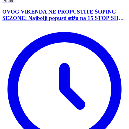
Promo
OVOG VIKENDA NE PROPUSTITE ŠOPING
SEZONE: Najbolji popusti stižu na 15 STOP SHOP
lokacija širom Srbije