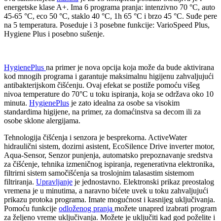
energetske klase A+. Ima 6 programa pranja: intenzivno 70 °C, auto
45-65 °C, eco 50 °C, staklo 40 °C, 1h 65 °C i brzo 45 °C. Suđe pere
na 5 temperatura. Poseduje i 3 posebne funkcije: VarioSpeed Plus,
Hygiene Plus i posebno sušenje.
HygienePlus
na primer je nova opcija koja može da bude aktivirana
kod mnogih programa i garantuje maksimalnu higijenu zahvaljujući
antibakterijskom čišćenju. Ovaj efekat se postiže pomoću višeg
nivoa temperature do 70°C u toku ispiranja, koja se održava oko 10
minuta.
HygienePlus
je zato idealna za osobe sa visokim
standardima higijene, na primer, za domaćinstva sa decom ili za
osobe sklone alergijama.
Tehnologija čišćenja i senzora je besprekorna. ActiveWater
hidraulični sistem, dozirni asistent, EcoSilence Drive inverter motor,
Aqua-Sensor, Senzor punjenja, automatsko prepoznavanje sredstva
za čišćenje, tehnika izmeničnog ispiranja, regenerativna elektronika,
filtrirni sistem samočišćenja sa troslojnim talasastim sistemom
filtriranja.
Upravljanje
je jednostavno. Elektronski prikaz preostalog
vremena je u minutima, a naravno bićete uvek u toku zahvaljujući
prikazu protoka programa. Imate mogućnost i kasnijeg uključivanja.
Pomoću funkcije
odloženog pranja
možete unapred izabrati program
za željeno vreme uključivanja. Možete je uključiti kad god poželite i