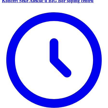
Koncert Seke Aleksić u BIG Bor šoping centru