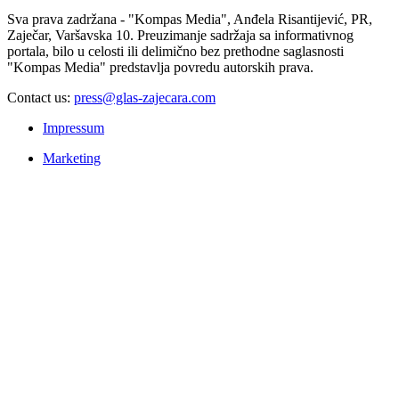
Sva prava zadržana - "Kompas Media", Anđela Risantijević, PR,
Zaječar, Varšavska 10. Preuzimanje sadržaja sa informativnog
portala, bilo u celosti ili delimično bez prethodne saglasnosti
"Kompas Media" predstavlja povredu autorskih prava.
Contact us:
press@glas-zajecara.com
Impressum
Marketing