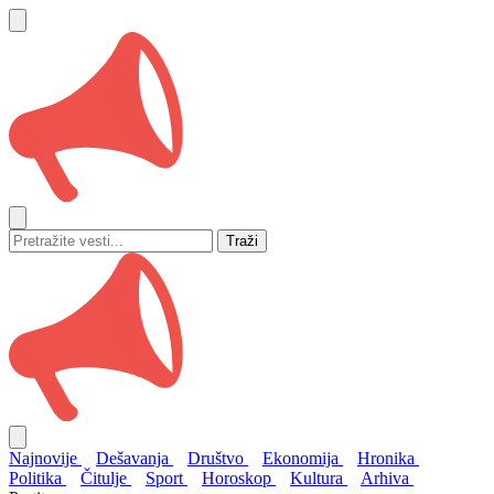
Traži
Najnovije
Dešavanja
Društvo
Ekonomija
Hronika
Politika
Čitulje
Sport
Horoskop
Kultura
Arhiva