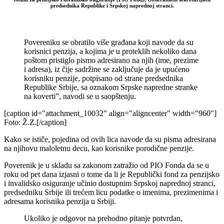
predsednika Republike i Srpskoj naprednoj stranci.
Povereniku se obratilo više građana koji navode da su
korisnici penzija, a kojima je u proteklih nekoliko dana
poštom pristiglo pismo adresirano na njih (ime, prezime
i adresa), iz čije sadržine se zaključuje da je upućeno
korisniku penzije, potpisano od strane predsednika
Republike Srbije, sa oznakom Srpske napredne stranke
na koverti”, navodi se u saopštenju.
[caption id="attachment_10032" align="aligncenter" width="960"]
Foto: Ž.Z.[/caption]
Kako se ističe, pojedina od ovih lica navode da su pisma adresirana
na njihovu maloletnu decu, kao korisnike porodične penzije.
Poverenik je u skladu sa zakonom zatražio od PIO Fonda da se u
roku od pet dana izjasni o tome da li je Republički fond za penzijsko
i invalidsko osiguranje učinio dostupnim Srpskoj naprednoj stranci,
predsedniku Srbije ili trećem licu podatke o imenima, prezimenima i
adresama korisnika penzija u Srbiji.
Ukoliko je odgovor na prehodno pitanje potvrdan,