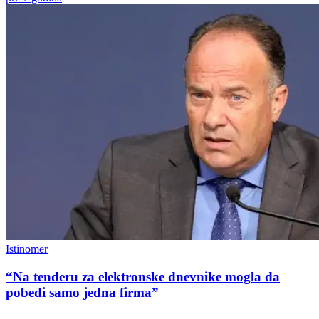
Istinomer
“Na tenderu za elektronske dnevnike mogla da
pobedi samo jedna firma”