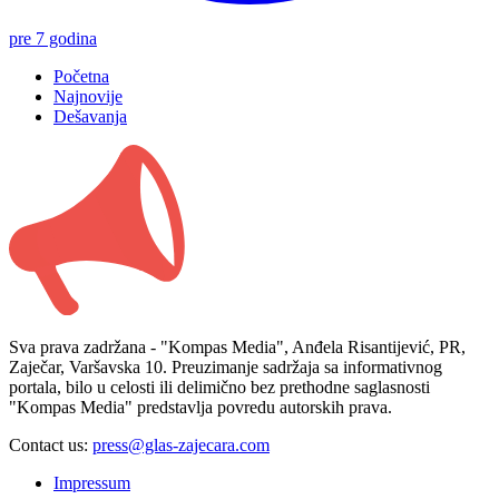
pre 7 godina
Početna
Najnovije
Dešavanja
Sva prava zadržana - "Kompas Media", Anđela Risantijević, PR,
Zaječar, Varšavska 10. Preuzimanje sadržaja sa informativnog
portala, bilo u celosti ili delimično bez prethodne saglasnosti
"Kompas Media" predstavlja povredu autorskih prava.
Contact us:
press@glas-zajecara.com
Impressum