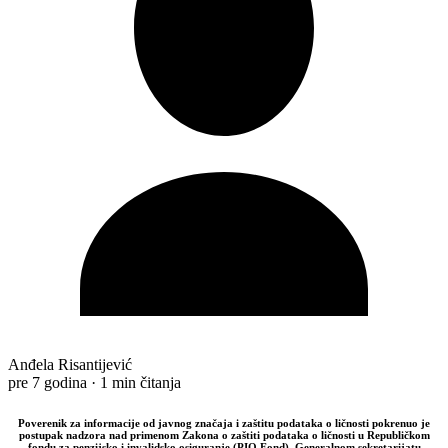
Anđela Risantijević
pre 7 godina
·
1 min čitanja
Poverenik za informacije od javnog značaja i zaštitu podataka o ličnosti pokrenuo je
postupak nadzora nad primenom Zakona o zaštiti podataka o ličnosti u Republičkom
fondu za penzijsko i invalidsko osiguranje (PIO Fond), Generalnom sekretarijatu