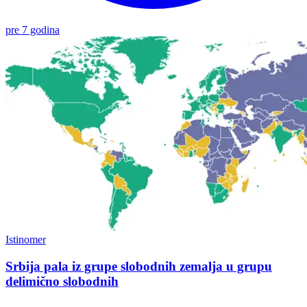
pre 7 godina
Istinomer
Srbija pala iz grupe slobodnih zemalja u grupu
delimično slobodnih