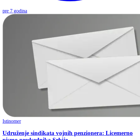
pre 7 godina
Istinomer
Udruženje sindikata vojnih penzionera: Licemerno
pismo predsednika Srbije