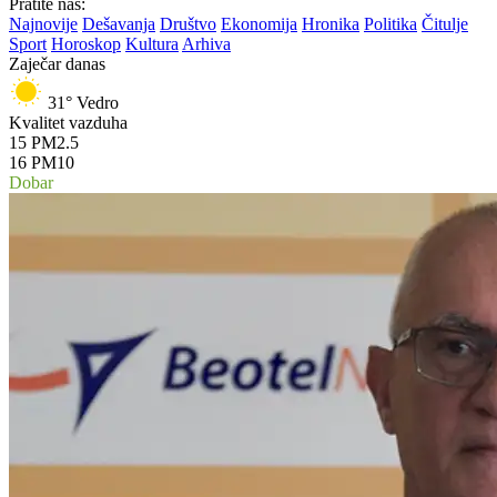
Pratite nas:
Najnovije
Dešavanja
Društvo
Ekonomija
Hronika
Politika
Čitulje
Sport
Horoskop
Kultura
Arhiva
Zaječar danas
31°
Vedro
Kvalitet vazduha
15
PM2.5
16
PM10
Dobar