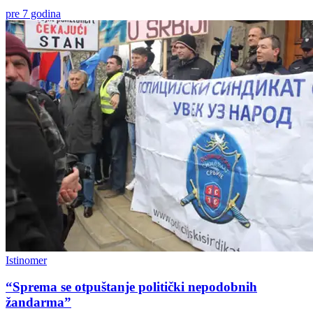
pre 7 godina
Istinomer
“Sprema se otpuštanje politički nepodobnih
žandarma”