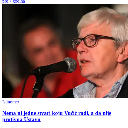
pre 7 godina
Istinomer
Nema ni jedne stvari koju Vučić radi, a da nije
protivna Ustavu