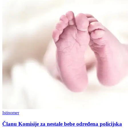
Istinomer
Članu Komisije za nestale bebe određena policijska