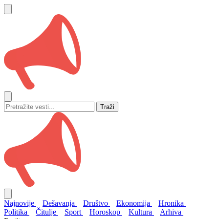
Traži
Najnovije
Dešavanja
Društvo
Ekonomija
Hronika
Politika
Čitulje
Sport
Horoskop
Kultura
Arhiva