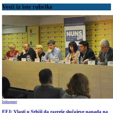
Vesti iz iste rubrike
Istinomer
EFJ: Vlasti u Srbiji da razreše slučajeve napada na