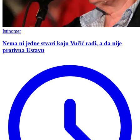
Istinomer
Nema ni jedne stvari koju Vučić radi, a da nije
protivna Ustavu