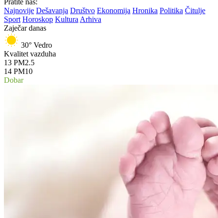
Pratite nas:
Najnovije
Dešavanja
Društvo
Ekonomija
Hronika
Politika
Čitulje
Sport
Horoskop
Kultura
Arhiva
Zaječar danas
30°
Vedro
Kvalitet vazduha
13
PM2.5
14
PM10
Dobar