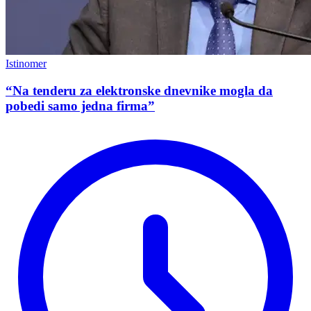
Istinomer
“Na tenderu za elektronske dnevnike mogla da
pobedi samo jedna firma”