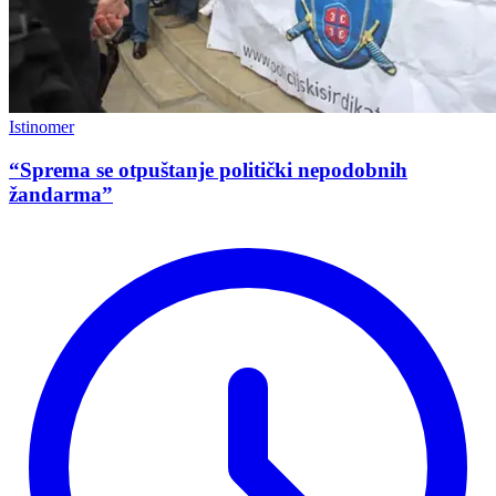
Istinomer
“Sprema se otpuštanje politički nepodobnih
žandarma”