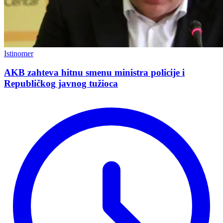
Istinomer
AKB zahteva hitnu smenu ministra policije i
Republičkog javnog tužioca