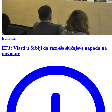
Istinomer
EFJ: Vlasti u Srbiji da razreše slučajeve napada na
novinare