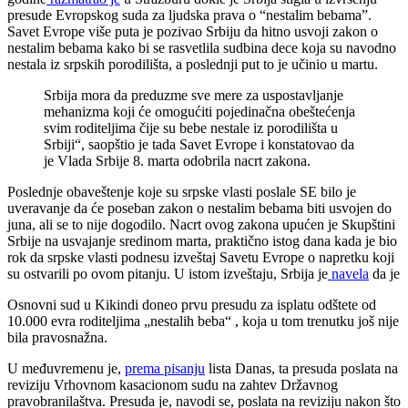
presude Evropskog suda za ljudska prava o “nestalim bebama”.
Savet Evrope više puta je pozivao Srbiju da hitno usvoji zakon o
nestalim bebama kako bi se rasvetlila sudbina dece koja su navodno
nestala iz srpskih porodilišta, a poslednji put to je učinio u martu.
Srbija mora da preduzme sve mere za uspostavljanje
mehanizma koji će omogućiti pojedinačna obeštećenja
svim roditeljima čije su bebe nestale iz porodilišta u
Srbiji“, saopštio je tada Savet Evrope i konstatovao da
je Vlada Srbije 8. marta odobrila nacrt zakona.
Poslednje obaveštenje koje su srpske vlasti poslale SE bilo je
uveravanje da će poseban zakon o nestalim bebama biti usvojen do
juna, ali se to nije dogodilo. Nacrt ovog zakona upućen je Skupštini
Srbije na usvajanje sredinom marta, praktično istog dana kada je bio
rok da srpske vlasti podnesu izveštaj Savetu Evrope o napretku koji
su ostvarili po ovom pitanju. U istom izveštaju, Srbija je
navela
da je
Osnovni sud u Kikindi doneo prvu presudu za isplatu odštete od
10.000 evra roditeljima „nestalih beba“ , koja u tom trenutku još nije
bila pravosnažna.
U međuvremenu je,
prema pisanju
lista Danas, ta presuda poslata na
reviziju Vrhovnom kasacionom sudu na zahtev Državnog
pravobranilaštva. Presuda je, navodi se, poslata na reviziju nakon što