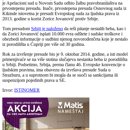
je Apelacioni sud u Novom Sadu odbio žalbu pravobranilaštva na
prvostepenu presudu. Inače, prvostepena presuda Osnovnog suda iz
Kikinde istovetna je presudi Evropskog suda za ljudska prava iz
2013. godine u korist Zorice Jovanović protiv Srbije.
Tom presudom
Srbiji je naloženo
da reši pitanje nestalih beba, kao i
da Zorici Jovanović isplati 10.000 evra odštete i sudske troškove i
obezbedi informacije o sudbini njenog novorođenčeta koje je nestalo
iz porodilišta u Ćupriji pre više od 30 godina.
Rok za izvršenje presude bio je 9. oktobar 2014. godine, a isti model
primenjivaće se na više stotina slučajeva nestanka beba iz porodilišta
u Srbiji. Podsetimo, Srbija, prema članu 46. Evropske konvencije o
ljudskim pravima, ima obavezu da izvršava presude Suda u
Strazburu, a u suprotnom bi mogla da se suoči sa sankcijama ili
suspenzijom pojedinih prava u SE.
Izvor:
ISTINOMER