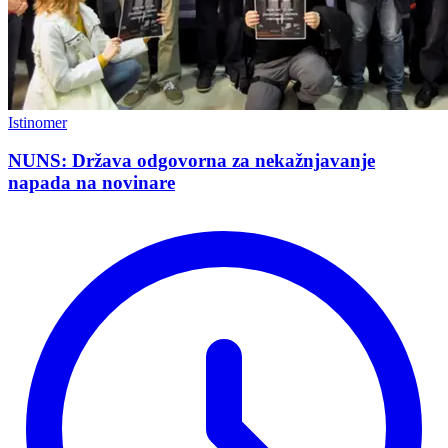
Istinomer
NUNS: Država odgovorna za nekažnjavanje
napada na novinare