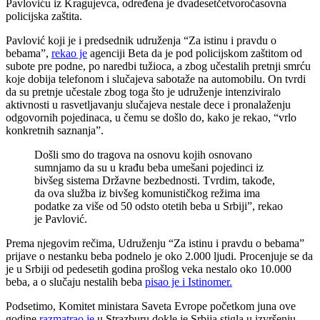
Pavloviću iz Kragujevca, određena je dvadesetčetvoročasovna
policijska zaštita.
Pavlović koji je i predsednik udruženja “Za istinu i pravdu o
bebama”,
rekao je
agenciji Beta da je pod policijskom zaštitom od
subote pre podne, po naredbi tužioca, a zbog učestalih pretnji smrću
koje dobija telefonom i slučajeva sabotaže na automobilu. On tvrdi
da su pretnje učestale zbog toga što je udruženje intenziviralo
aktivnosti u rasvetljavanju slučajeva nestale dece i pronalaženju
odgovornih pojedinaca, u čemu se došlo do, kako je rekao, “vrlo
konkretnih saznanja”.
Došli smo do tragova na osnovu kojih osnovano
sumnjamo da su u krađu beba umešani pojedinci iz
bivšeg sistema Državne bezbednosti. Tvrdim, takođe,
da ova služba iz bivšeg komunističkog režima ima
podatke za više od 50 odsto otetih beba u Srbiji”, rekao
je Pavlović.
Prema njegovim rečima, Udruženju “Za istinu i pravdu o bebama”
prijave o nestanku beba podnelo je oko 2.000 ljudi. Procenjuje se da
je u Srbiji od pedesetih godina prošlog veka nestalo oko 10.000
beba, a o slučaju nestalih beba
pisao je i Istinomer.
Podsetimo, Komitet ministara Saveta Evrope početkom juna ove
godine
razmatrao je
u Strazburu dokle je Srbija stigla u izvršenju