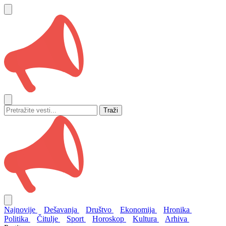
Traži
Najnovije
Dešavanja
Društvo
Ekonomija
Hronika
Politika
Čitulje
Sport
Horoskop
Kultura
Arhiva