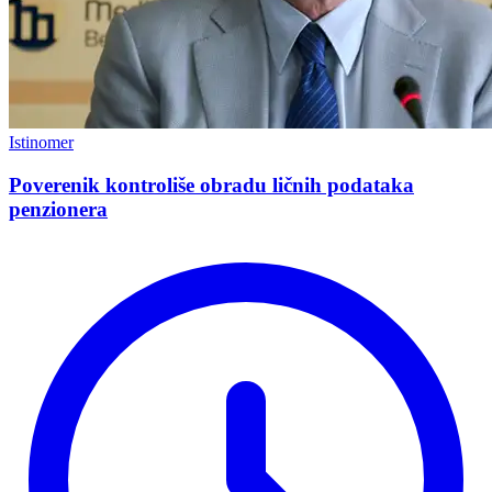
Istinomer
Poverenik kontroliše obradu ličnih podataka
penzionera