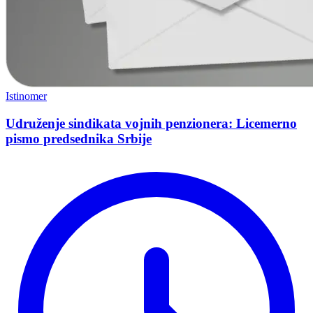
Istinomer
Udruženje sindikata vojnih penzionera: Licemerno
pismo predsednika Srbije