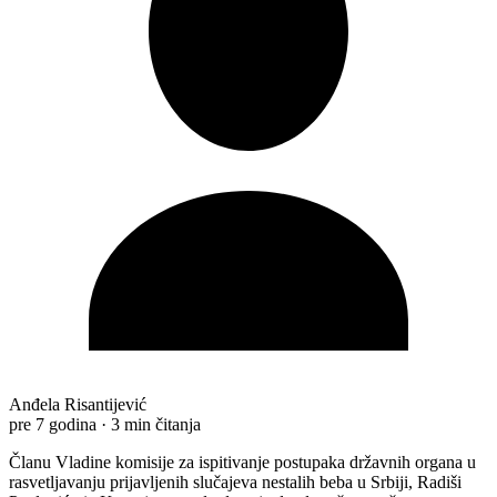
Anđela Risantijević
pre 7 godina
·
3 min čitanja
Članu Vladine komisije za ispitivanje postupaka državnih organa u
rasvetljavanju prijavljenih slučajeva nestalih beba u Srbiji, Radiši