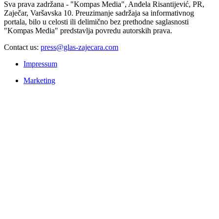
Sva prava zadržana - "Kompas Media", Anđela Risantijević, PR,
Zaječar, Varšavska 10. Preuzimanje sadržaja sa informativnog
portala, bilo u celosti ili delimično bez prethodne saglasnosti
"Kompas Media" predstavlja povredu autorskih prava.
Contact us:
press@glas-zajecara.com
Impressum
Marketing