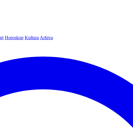
rt
Horoskop
Kultura
Arhiva