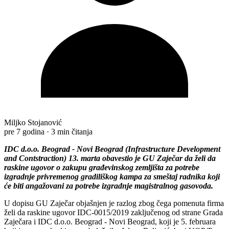
Miljko Stojanović
pre 7 godina
·
3 min čitanja
IDC d.o.o. Beograd - Novi Beograd (Infrastructure Development
and Contstraction) 13. marta obavestio je GU Zaječar da želi da
raskine ugovor o zakupu građevinskog zemljišta za potrebe
izgradnje privremenog gradiliškog kampa za smeštaj radnika koji
će biti angažovani za potrebe izgradnje magistralnog gasovoda.
U dopisu GU Zaječar objašnjen je razlog zbog čega pomenuta firma
želi da raskine ugovor IDC-0015/2019 zaključenog od strane Grada
Zaječara i IDC d.o.o. Beograd - Novi Beograd, koji je 5. februara