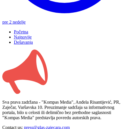
pre 2 nedelje
Početna
Najnovije
Dešavanja
Sva prava zadržana - "Kompas Media", Anđela Risantijević, PR,
Zaječar, Varšavska 10. Preuzimanje sadržaja sa informativnog
portala, bilo u celosti ili delimično bez prethodne saglasnosti
"Kompas Media" predstavlja povredu autorskih prava.
Contact us:
press@glas-zajecara.com