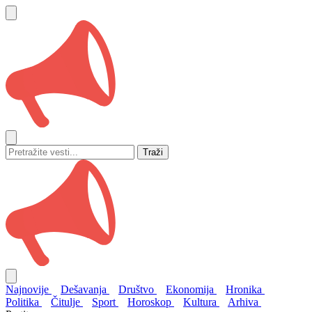
Traži
Najnovije
Dešavanja
Društvo
Ekonomija
Hronika
Politika
Čitulje
Sport
Horoskop
Kultura
Arhiva