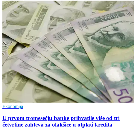
Ekonomija
U prvom tromesečju banke prihvatile više od tri
četvrtine zahteva za olakšice u otplati kredita