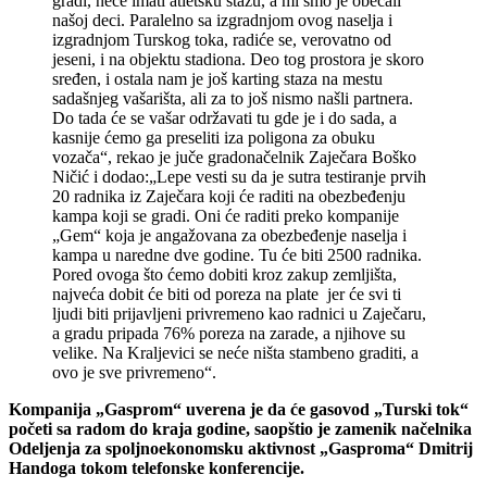
gradi, neće imati atletsku stazu, a mi smo je obećali
našoj deci. Paralelno sa izgradnjom ovog naselja i
izgradnjom Turskog toka, radiće se, verovatno od
jeseni, i na objektu stadiona. Deo tog prostora je skoro
sređen, i ostala nam je još karting staza na mestu
sadašnjeg vašarišta, ali za to još nismo našli partnera.
Do tada će se vašar održavati tu gde je i do sada, a
kasnije ćemo ga preseliti iza poligona za obuku
vozača“, rekao je juče gradonačelnik Zaječara Boško
Ničić i dodao:„Lepe vesti su da je sutra testiranje prvih
20 radnika iz Zaječara koji će raditi na obezbeđenju
kampa koji se gradi. Oni će raditi preko kompanije
„Gem“ koja je angažovana za obezbeđenje naselja i
kampa u naredne dve godine. Tu će biti 2500 radnika.
Pored ovoga što ćemo dobiti kroz zakup zemljišta,
najveća dobit će biti od poreza na plate jer će svi ti
ljudi biti prijavljeni privremeno kao radnici u Zaječaru,
a gradu pripada 76% poreza na zarade, a njihove su
velike. Na Kraljevici se neće ništa stambeno graditi, a
ovo je sve privremeno“.
Kompanija „Gasprom“ uverena je da će gasovod „Turski tok“
početi sa radom do kraja godine, saopštio je zamenik načelnika
Odeljenja za spoljnoekonomsku aktivnost „Gasproma“ Dmitrij
Handoga tokom telefonske konferencije.