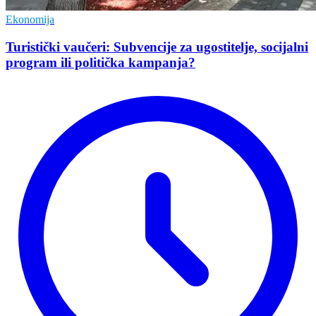
Ekonomija
Turistički vaučeri: Subvencije za ugostitelje, socijalni
program ili politička kampanja?