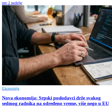
pre 2 nedelje
Ekonomija
Nova ekonomija: Srpski poslodavci drže svakog
sedmog radnika na određeno vreme, više nego u EU