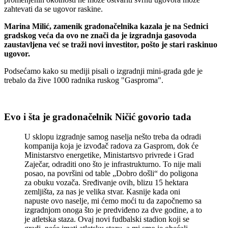
zahtevati da se ugovor raskine.
Marina Milić, zamenik gradonačelnika kazala je na Sednici
gradskog veća da ovo ne znači da je izgradnja gasovoda
zaustavljena već se traži novi investitor, pošto je stari raskinuo
ugovor.
Podsećamo kako su mediji pisali o izgradnji mini-grada gde je
trebalo da žive 1000 radnika ruskog "Gasproma".
Evo i šta je gradonačelnik Ničić govorio tada
U sklopu izgradnje samog naselja nešto treba da odradi
kompanija koja je izvođač radova za Gasprom, dok će
Ministarstvo energetike, Ministartsvo privrede i Grad
Zaječar, odraditi ono što je infrastrukturno. To nije mali
posao, na površini od table „Dobro došli“ do poligona
za obuku vozača. Sređivanje ovih, blizu 15 hektara
zemljišta, za nas je velika stvar. Kasnije kada oni
napuste ovo naselje, mi ćemo moći tu da započnemo sa
izgradnjom onoga što je predviđeno za dve godine, a to
je atletska staza. Ovaj novi fudbalski stadion koji se