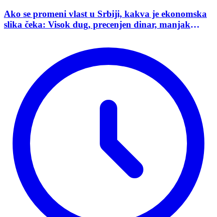
Ako se promeni vlast u Srbiji, kakva je ekonomska
slika čeka: Visok dug, precenjen dinar, manjak
investicija