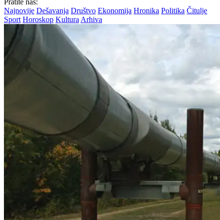
Pratite nas:
Najnovije
Dešavanja
Društvo
Ekonomija
Hronika
Politika
Čitulje
Sport
Horoskop
Kultura
Arhiva