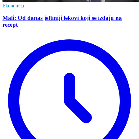
Ekonomija
Mali: Od danas jeftiniji lekovi koji se izdaju na
recept