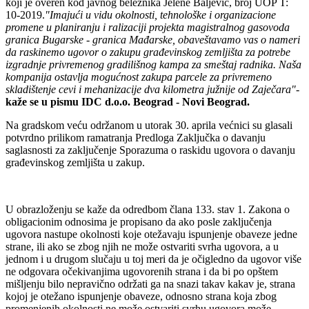
koji je overen kod javnog beležnika Jelene Baljević, broj UOP T:
10-2019.
"Imajući u vidu okolnosti, tehnološke i organizacione
promene u planiranju i ralizaciji projekta magistralnog gasovoda
granica Bugarske - granica Mađarske, obaveštavamo vas o nameri
da raskinemo ugovor o zakupu građevinskog zemljišta za potrebe
izgradnje privremenog gradilišnog kampa za smeštaj radnika. Naša
kompanija ostavlja mogućnost zakupa parcele za privremeno
skladištenje cevi i mehanizacije dva kilometra južnije od Zaječara"
-
kaže se u pismu IDC d.o.o. Beograd - Novi Beograd.
Na gradskom veću održanom u utorak 30. aprila većnici su glasali
potvrdno prilikom ramatranja Predloga Zaključka o davanju
saglasnosti za zaključenje Sporazuma o raskidu ugovora o davanju
građevinskog zemljišta u zakup.
U obrazloženju se kaže da odredbom člana 133. stav 1. Zakona o
obligacionim odnosima je propisano da ako posle zaključenja
ugovora nastupe okolnosti koje otežavaju ispunjenje obaveze jedne
strane, ili ako se zbog njih ne može ostvariti svrha ugovora, a u
jednom i u drugom slučaju u toj meri da je očigledno da ugovor više
ne odgovara očekivanjima ugovorenih strana i da bi po opštem
mišljenju bilo nepravično održati ga na snazi takav kakav je, strana
kojoj je otežano ispunjenje obaveze, odnosno strana koja zbog
promenjenih okolnosti ne može ostvariti svrhu ugovora može