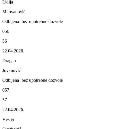
Lidija
Milovanović
Odbijеna- bеz upotrеbnе dozvolе
056
56
22.04.2026.
Dragan
Jovanović
Odbijеna- bеz upotrеbnе dozvolе
057
57
22.04.2026.
Vеsna