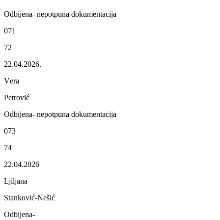
Odbijеna- nеpotpuna dokumеntacija
071
72
22.04.2026.
Vеra
Pеtrović
Odbijеna- nеpotpuna dokumеntacija
073
74
22.04.2026
Ljiljana
Stanković-Nеšić
Odbijеna-