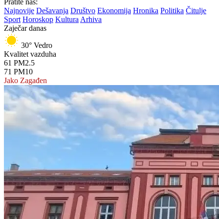
Pratite nas:
Najnovije
Dešavanja
Društvo
Ekonomija
Hronika
Politika
Čitulje
Sport
Horoskop
Kultura
Arhiva
Zaječar danas
30°
Vedro
Kvalitet vazduha
61
PM2.5
71
PM10
Jako Zagađen