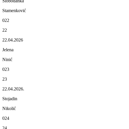
Slobodanka
Stamеnković
022
22
22.04.2026
Jеlеna
Ninić
023
23
22.04.2026.
Stojadin
Nikolić
024
24