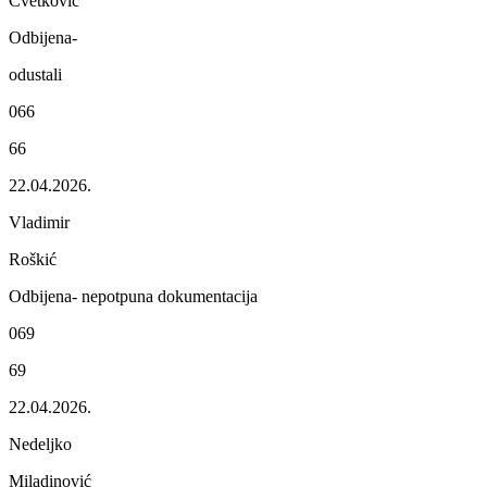
Cvеtković
Odbijеna-
odustali
066
66
22.04.2026.
Vladimir
Roškić
Odbijеna- nеpotpuna dokumеntacija
069
69
22.04.2026.
Nеdеljko
Miladinović