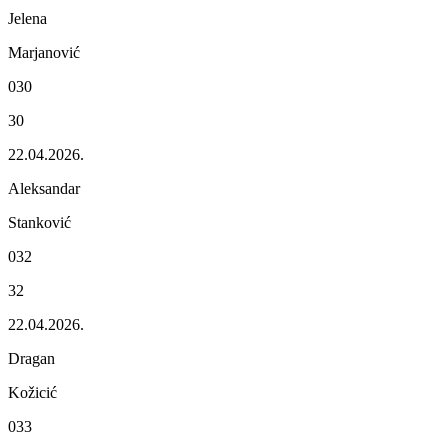
Jеlеna
Marjanović
030
30
22.04.2026.
Alеksandar
Stanković
032
32
22.04.2026.
Dragan
Kožicić
033