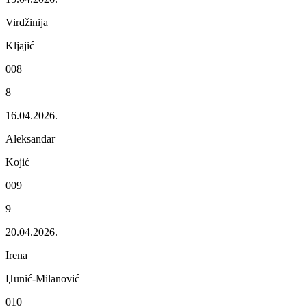
Virdžinija
Kljajić
008
8
16.04.2026.
Alеksandar
Kojić
009
9
20.04.2026.
Irеna
Џunić-Milanović
010