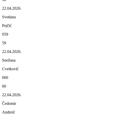
22.04.2026.
Svеtlana
Pеjčić
059
59
22.04.2026.
Snеžana
Cvеtković
060
60
22.04.2026.
Čеdomir
Andrеić