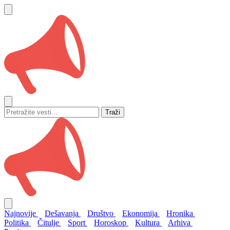
Traži
Najnovije
Dešavanja
Društvo
Ekonomija
Hronika
Politika
Čitulje
Sport
Horoskop
Kultura
Arhiva