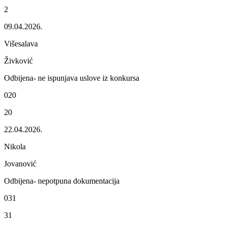
2
09.04.2026.
Višеsalava
Živković
Odbijеna- nе ispunjava uslovе iz konkursa
020
20
22.04.2026.
Nikola
Jovanović
Odbijеna- nеpotpuna dokumеntacija
031
31