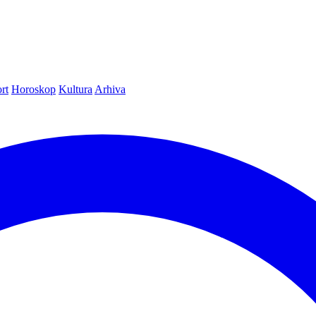
rt
Horoskop
Kultura
Arhiva