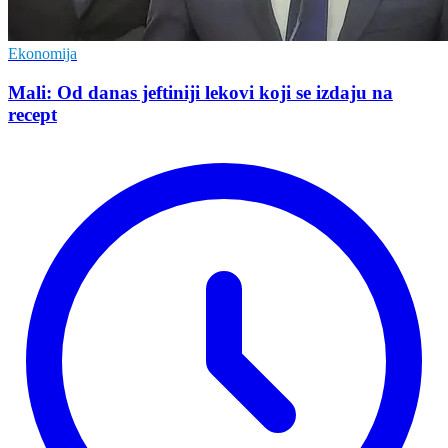
Ekonomija
Mali: Od danas jeftiniji lekovi koji se izdaju na
recept