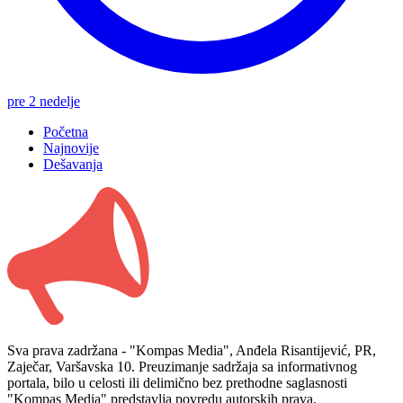
pre 2 nedelje
Početna
Najnovije
Dešavanja
Sva prava zadržana - "Kompas Media", Anđela Risantijević, PR,
Zaječar, Varšavska 10. Preuzimanje sadržaja sa informativnog
portala, bilo u celosti ili delimično bez prethodne saglasnosti
"Kompas Media" predstavlja povredu autorskih prava.