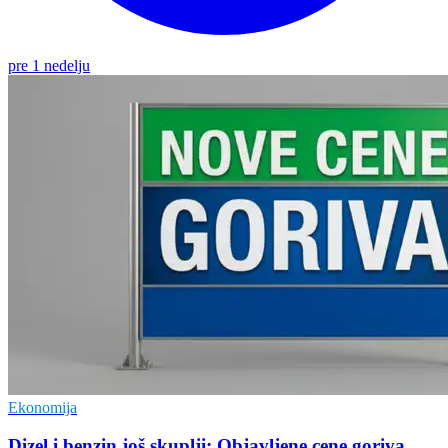
pre 1 nedelju
Ekonomija
Dizel i benzin još skuplji: Objavljene cene goriva