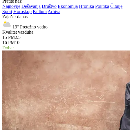
Pratite nas:
Najnovije
Dešavanja
Društvo
Ekonomija
Hronika
Politika
Čitulje
Sport
Horoskop
Kultura
Arhiva
Zaječar danas
19°
Pretežno vedro
Kvalitet vazduha
15
PM2.5
16
PM10
Dobar