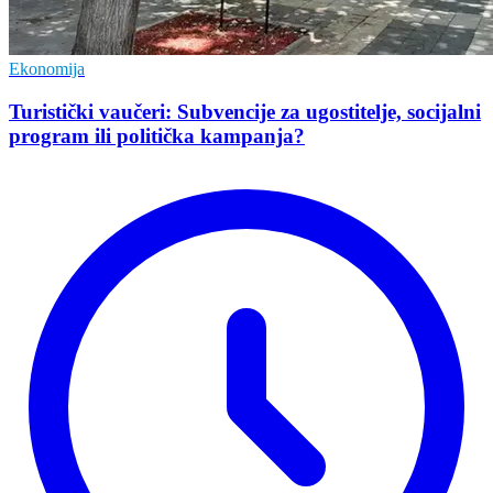
Ekonomija
Turistički vaučeri: Subvencije za ugostitelje, socijalni
program ili politička kampanja?