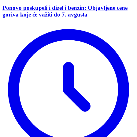
Ponovo poskupeli i dizel i benzin: Objavljene cene
goriva koje će važiti do 7. avgusta