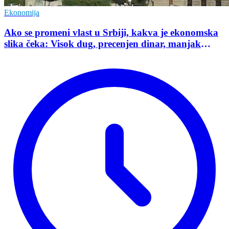
Ekonomija
Ako se promeni vlast u Srbiji, kakva je ekonomska
slika čeka: Visok dug, precenjen dinar, manjak
investicija