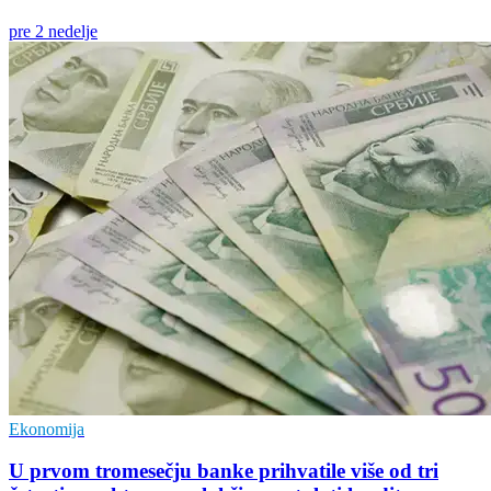
pre 2 nedelje
Ekonomija
U prvom tromesečju banke prihvatile više od tri