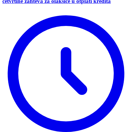
četvrtine zahteva za olakšice u otplati kredita