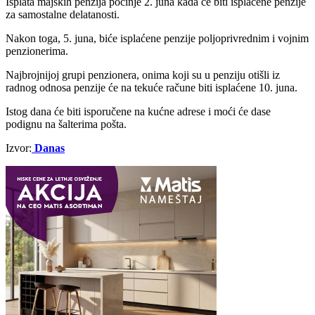
Isplata majskih penzija počinje 2. juna kada će biti isplaćene penzije
za samostalne delatanosti.
Nakon toga, 5. juna, biće isplaćene penzije poljoprivrednim i vojnim
penzionerima.
Najbrojnijoj grupi penzionera, onima koji su u penziju otišli iz
radnog odnosa penzije će na tekuće račune biti isplaćene 10. juna.
Istog dana će biti isporučene na kućne adrese i moći će dase
podignu na šalterima pošta.
Izvor:
Danas