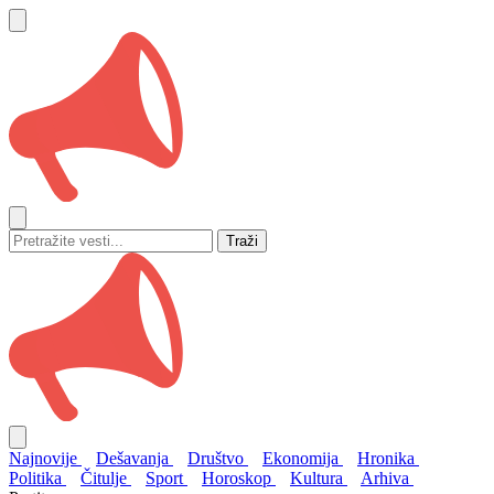
Traži
Najnovije
Dešavanja
Društvo
Ekonomija
Hronika
Politika
Čitulje
Sport
Horoskop
Kultura
Arhiva