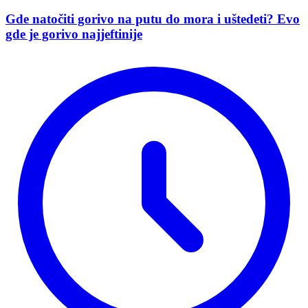
Gde natočiti gorivo na putu do mora i uštedeti? Evo
gde je gorivo najjeftinije