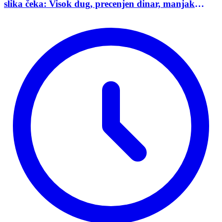
slika čeka: Visok dug, precenjen dinar, manjak
investicija