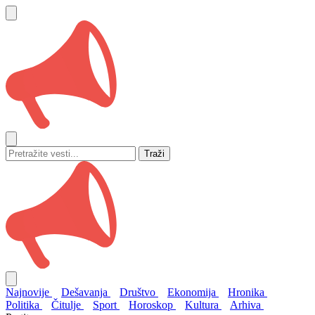
Traži
Najnovije
Dešavanja
Društvo
Ekonomija
Hronika
Politika
Čitulje
Sport
Horoskop
Kultura
Arhiva