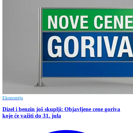
Ekonomija
Dizel i benzin još skuplji: Objavljene cene goriva
koje će važiti do 31. jula