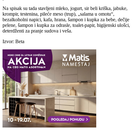
Na spisak su tada stavljeni mleko, jogurt, sir beli kriška, jabuke,
krompir, testenina, pileće meso (trup), „salama u omotu“,
bezalkoholni napici, kafa, hrana, šampon i kupka za bebe, dečije
pelene, šampon i kupka za odrasle, toalet-papir, higijenski ulošci,
deterdženti za pranje sudova i veša.
Izvor: Beta