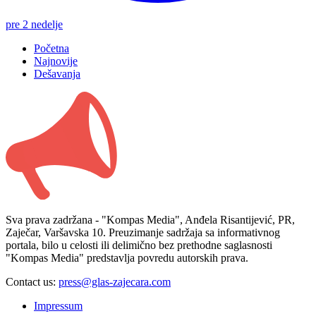
pre 2 nedelje
Početna
Najnovije
Dešavanja
Sva prava zadržana - "Kompas Media", Anđela Risantijević, PR,
Zaječar, Varšavska 10. Preuzimanje sadržaja sa informativnog
portala, bilo u celosti ili delimično bez prethodne saglasnosti
"Kompas Media" predstavlja povredu autorskih prava.
Contact us:
press@glas-zajecara.com
Impressum