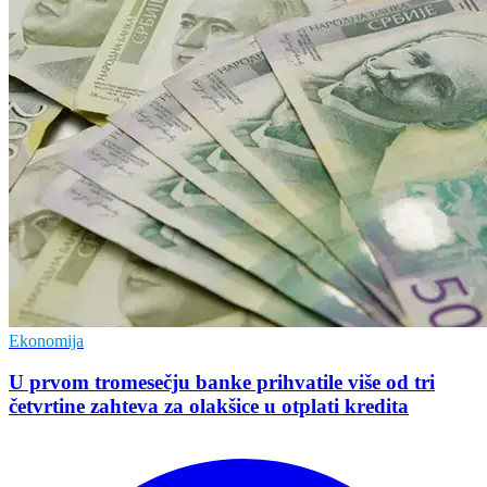
Ekonomija
U prvom tromesečju banke prihvatile više od tri
četvrtine zahteva za olakšice u otplati kredita