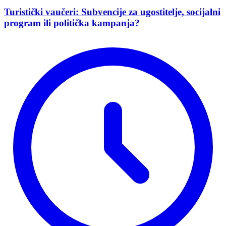
Turistički vaučeri: Subvencije za ugostitelje, socijalni
program ili politička kampanja?