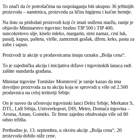
To znači da će potrošačima na raspolaganju biti ukupno 36 jeftinijih
proizvoda – namirnica, proizvoda za ličnu higijenu i kućne hemije.
Na listu su pridodati proizvodi koji će imati sniženu maržu, ranije je
objavilo Ministarstvo trgovine: brašno TIP 500 i TIP 400,
suncokretovo ulje, kiselo mleko, margarin, sirni namaz, crni luk,
pasulj, kupus, pašteta, viršle, zamrznuti grašak, džem, keks, pasta za
zube i sapun.
Proizvodi iz akcije u prodavnicama imaju oznaku „Bolja cena“.
To je zajednička akcija i inicijativa države i trgovinskih lanaca radi
zaštite standarda građana.
Ministar trgovine Tomislav Momirović je ranije kazao da ima
dovoljno proizvoda za tu akciju koja se sprovodi u više od 2.500
prodavnica na celoj teritoriji Srbije.
On je naveo da učestvuju trgovinski lanci Delez Srbije, Merkator S,
DTL, Lidl Srbija, Univereksport, DIS, Metro, Domaća trgovina –
Aroma, Aman, Gomeks. Te firme zajedno obuhvataju više od 80
odsto tržišta.
Prethodno je, 13. septembra, u okviru akcije „Bolja cena“, 20
proizvoda dobilo niže cene.