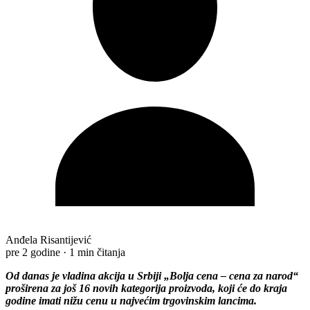
Anđela Risantijević
pre 2 godine
·
1 min čitanja
Od danas je vladina akcija u Srbiji „Bolja cena – cena za narod“
proširena za još 16 novih kategorija proizvoda, koji će do kraja
godine imati nižu cenu u najvećim trgovinskim lancima.