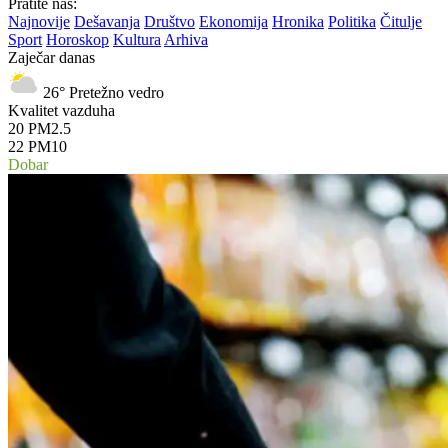
Pratite nas:
Najnovije
Dešavanja
Društvo
Ekonomija
Hronika
Politika
Čitulje
Sport
Horoskop
Kultura
Arhiva
Zaječar danas
26°
Pretežno vedro
Kvalitet vazduha
20
PM2.5
22
PM10
Dobar