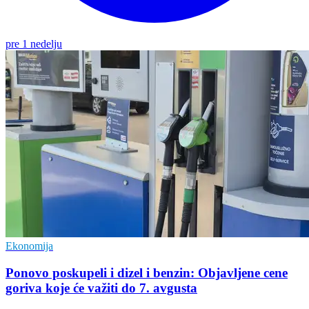
pre 1 nedelju
Ekonomija
Ponovo poskupeli i dizel i benzin: Objavljene cene
goriva koje će važiti do 7. avgusta