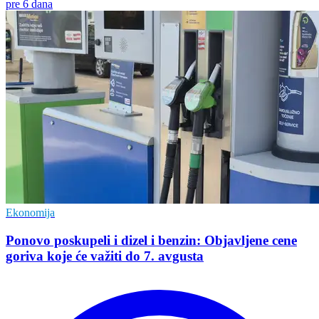
pre 6 dana
Ekonomija
Ponovo poskupeli i dizel i benzin: Objavljene cene
goriva koje će važiti do 7. avgusta