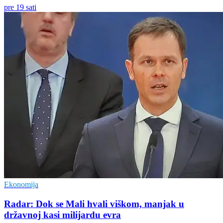
pre 19 sati
Ekonomija
Radar: Dok se Mali hvali viškom, manjak u
državnoj kasi milijardu evra