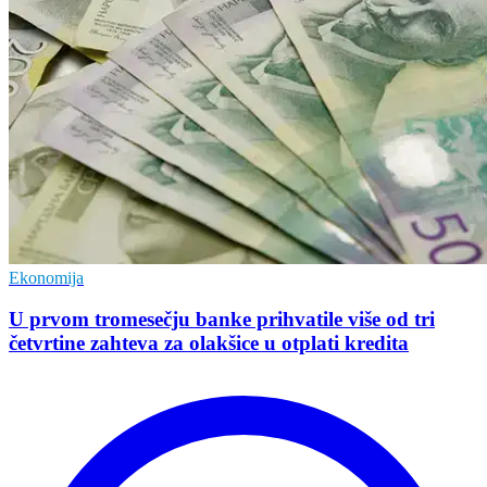
Ekonomija
U prvom tromesečju banke prihvatile više od tri
četvrtine zahteva za olakšice u otplati kredita