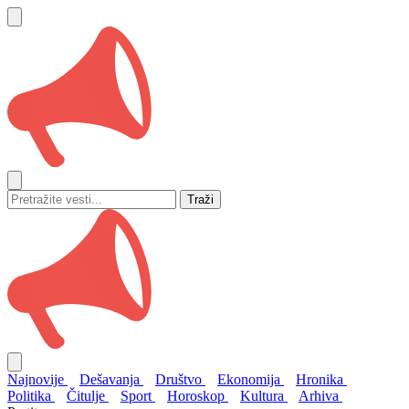
Traži
Najnovije
Dešavanja
Društvo
Ekonomija
Hronika
Politika
Čitulje
Sport
Horoskop
Kultura
Arhiva