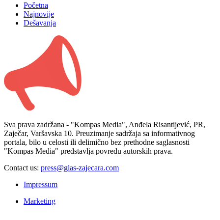
Početna
Najnovije
Dešavanja
Sva prava zadržana - "Kompas Media", Anđela Risantijević, PR,
Zaječar, Varšavska 10. Preuzimanje sadržaja sa informativnog
portala, bilo u celosti ili delimično bez prethodne saglasnosti
"Kompas Media" predstavlja povredu autorskih prava.
Contact us:
press@glas-zajecara.com
Impressum
Marketing