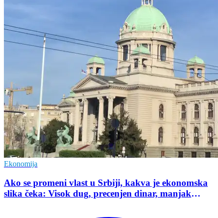
Ekonomija
Ako se promeni vlast u Srbiji, kakva je ekonomska
slika čeka: Visok dug, precenjen dinar, manjak
investicija