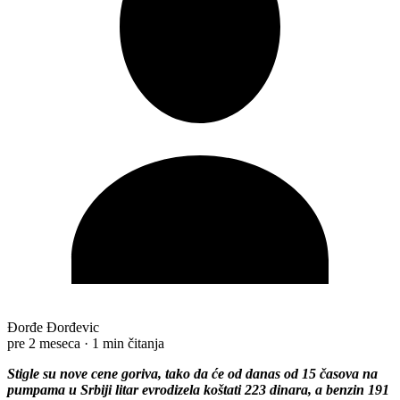
Đorđe Đorđevic
pre 2 meseca
·
1 min čitanja
Stigle su nove cene goriva, tako da će od danas od 15 časova na
pumpama u Srbiji litar evrodizela koštati 223 dinara, a benzin 191