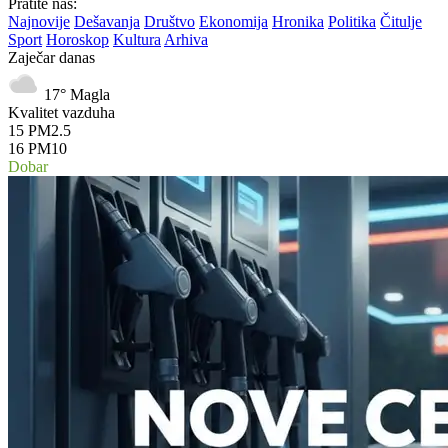
Pratite nas:
Najnovije
Dešavanja
Društvo
Ekonomija
Hronika
Politika
Čitulje
Sport
Horoskop
Kultura
Arhiva
Zaječar danas
17°
Magla
Kvalitet vazduha
15
PM2.5
16
PM10
Dobar