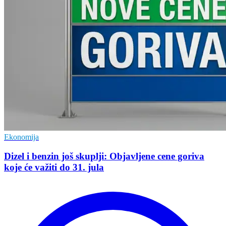
Ekonomija
Dizel i benzin još skuplji: Objavljene cene goriva
koje će važiti do 31. jula