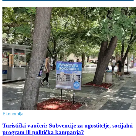
Ekonomija
Turistički vaučeri: Subvencije za ugostitelje, socijalni
program ili politička kampanja?