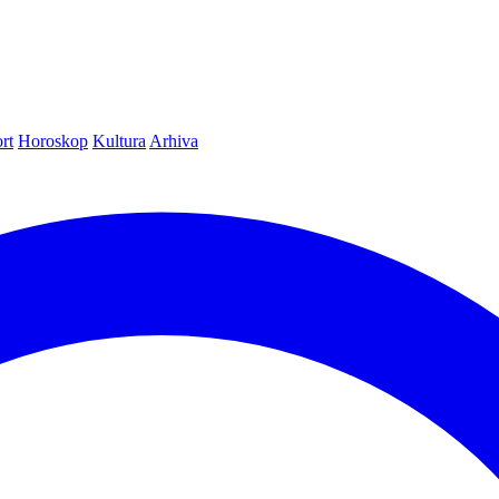
rt
Horoskop
Kultura
Arhiva