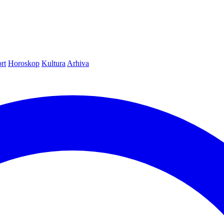
rt
Horoskop
Kultura
Arhiva