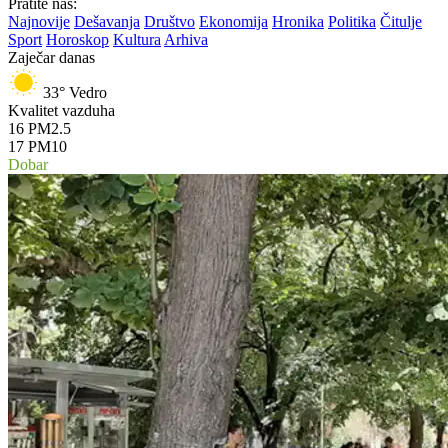
Pratite nas:
Najnovije
Dešavanja
Društvo
Ekonomija
Hronika
Politika
Čitulje
Sport
Horoskop
Kultura
Arhiva
Zaječar danas
33°
Vedro
Kvalitet vazduha
16
PM2.5
17
PM10
Dobar