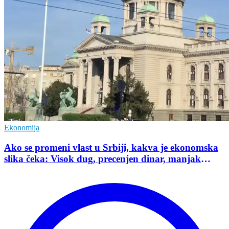
Ekonomija
Ako se promeni vlast u Srbiji, kakva je ekonomska
slika čeka: Visok dug, precenjen dinar, manjak
investicija