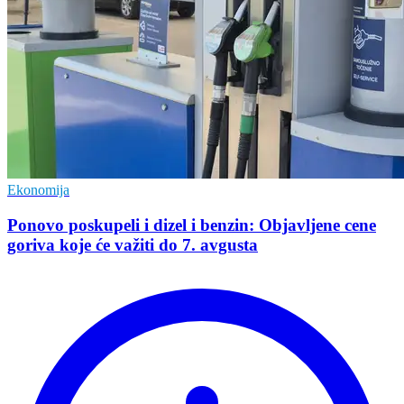
Ekonomija
Ponovo poskupeli i dizel i benzin: Objavljene cene
goriva koje će važiti do 7. avgusta