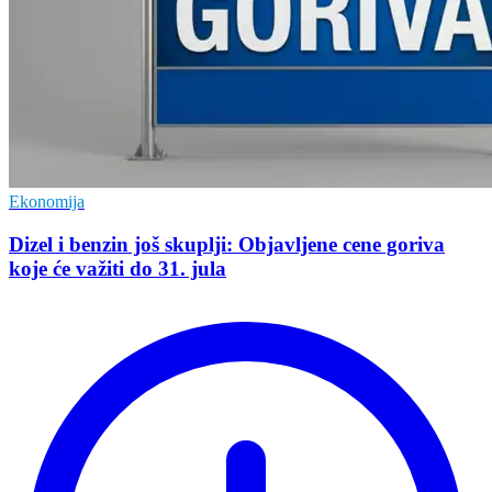
Ekonomija
Dizel i benzin još skuplji: Objavljene cene goriva
koje će važiti do 31. jula