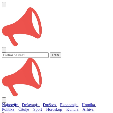
Traži
Najnovije
Dešavanja
Društvo
Ekonomija
Hronika
Politika
Čitulje
Sport
Horoskop
Kultura
Arhiva