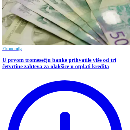
Ekonomija
U prvom tromesečju banke prihvatile više od tri
četvrtine zahteva za olakšice u otplati kredita