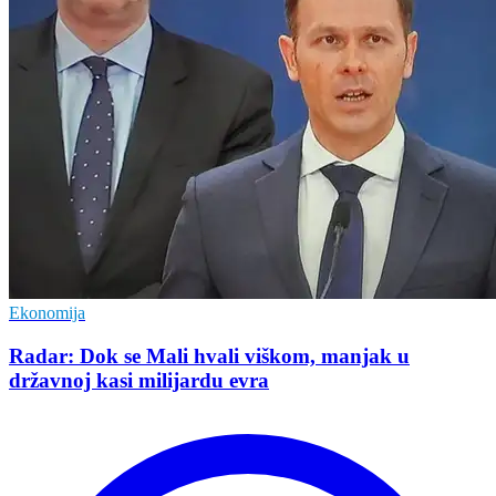
Ekonomija
Radar: Dok se Mali hvali viškom, manjak u
državnoj kasi milijardu evra