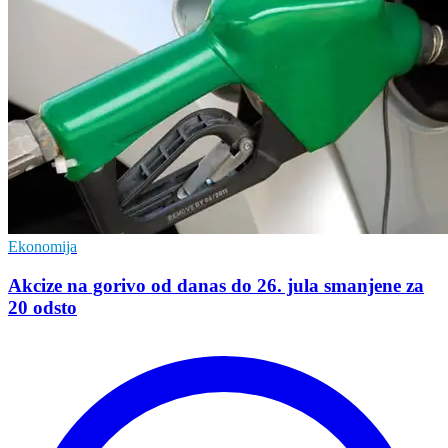
Ekonomija
Akcize na gorivo od danas do 26. jula smanjene za
20 odsto