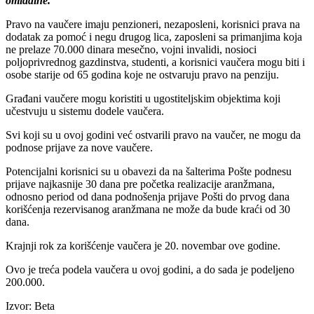
omladine.
Pravo na vaučere imaju penzioneri, nezaposleni, korisnici prava na
dodatak za pomoć i negu drugog lica, zaposleni sa primanjima koja
ne prelaze 70.000 dinara mesečno, vojni invalidi, nosioci
poljoprivrednog gazdinstva, studenti, a korisnici vaučera mogu biti i
osobe starije od 65 godina koje ne ostvaruju pravo na penziju.
Građani vaučere mogu koristiti u ugostiteljskim objektima koji
učestvuju u sistemu dodele vaučera.
Svi koji su u ovoj godini već ostvarili pravo na vaučer, ne mogu da
podnose prijave za nove vaučere.
Potencijalni korisnici su u obavezi da na šalterima Pošte podnesu
prijave najkasnije 30 dana pre početka realizacije aranžmana,
odnosno period od dana podnošenja prijave Pošti do prvog dana
korišćenja rezervisanog aranžmana ne može da bude kraći od 30
dana.
Krajnji rok za korišćenje vaučera je 20. novembar ove godine.
Ovo je treća podela vaučera u ovoj godini, a do sada je podeljeno
200.000.
Izvor: Beta