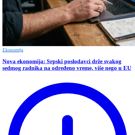
Ekonomija
Nova ekonomija: Srpski poslodavci drže svakog
sedmog radnika na određeno vreme, više nego u EU