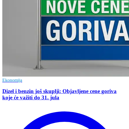
Ekonomija
Dizel i benzin još skuplji: Objavljene cene goriva
koje će važiti do 31. jula