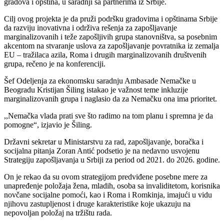
gradova i opština, u saradnji sa partnerima iz Srbije.
Cilj ovog projekta je da pruži podršku gradovima i opštinama Srbije
da razviju inovativna i održiva rešenja za zapošljavanje
marginalizovanih i teže zapošljivih grupa stanovništva, sa posebnim
akcentom na stvaranje uslova za zapošljavanje povratnika iz zemalja
EU – tražilaca azila, Roma i drugih marginalizovanih društvenih
grupa, rečeno je na konferenciji.
Šef Odeljenja za ekonomsku saradnju Ambasade Nemačke u
Beogradu Kristijan Šiling istakao je važnost teme inkluzije
marginalizovanih grupa i naglasio da za Nemačku ona ima prioritet.
,,Nemačka vlada prati sve što radimo na tom planu i spremna je da
pomogne“, izjavio je Šiling.
Državni sekretar u Ministarstvu za rad, zapošljavanje, boračka i
socijalna pitanja Zoran Antić podsetio je na nedavno usvojenu
Strategiju zapošljavanja u Srbiji za period od 2021. do 2026. godine.
On je rekao da su ovom strategijom predviđene posebne mere za
unapređenje položaja žena, mladih, osoba sa invaliditetom, korisnika
novčane socijalne pomoći, kao i Roma i Romkinja, imajući u vidu
njihovu zastupljenost i druge karakteristike koje ukazuju na
nepovoljan položaj na tržištu rada.