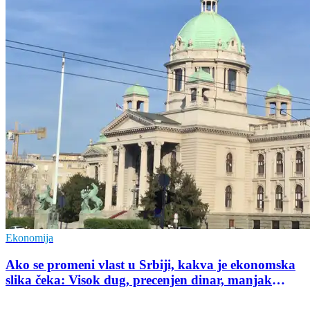
Ekonomija
Ako se promeni vlast u Srbiji, kakva je ekonomska
slika čeka: Visok dug, precenjen dinar, manjak
investicija