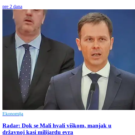
pre 2 dana
Ekonomija
Radar: Dok se Mali hvali viškom, manjak u
državnoj kasi milijardu evra