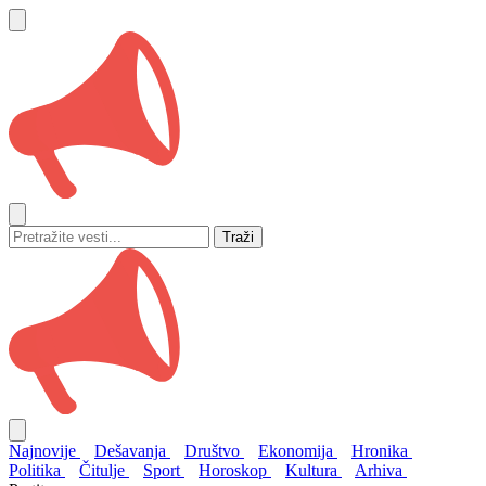
Traži
Najnovije
Dešavanja
Društvo
Ekonomija
Hronika
Politika
Čitulje
Sport
Horoskop
Kultura
Arhiva