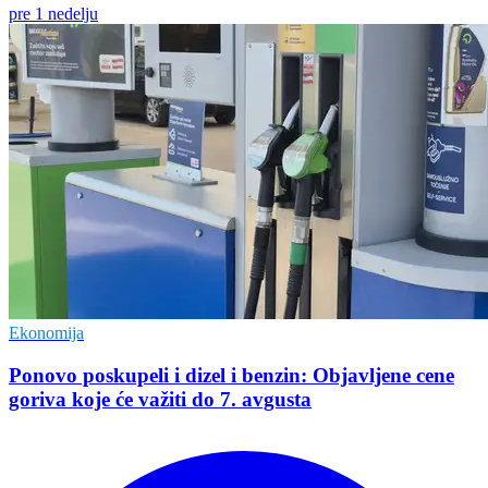
pre 1 nedelju
Ekonomija
Ponovo poskupeli i dizel i benzin: Objavljene cene
goriva koje će važiti do 7. avgusta