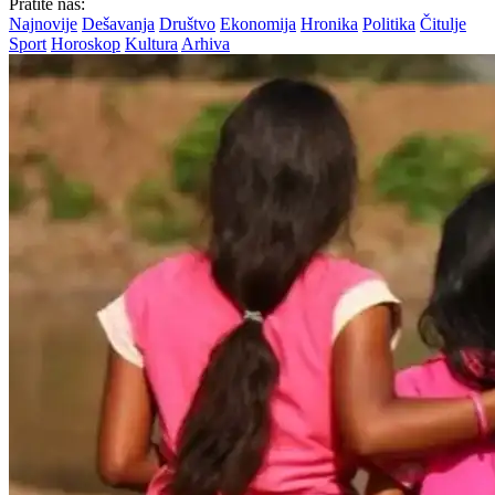
Pratite nas:
Najnovije
Dešavanja
Društvo
Ekonomija
Hronika
Politika
Čitulje
Sport
Horoskop
Kultura
Arhiva