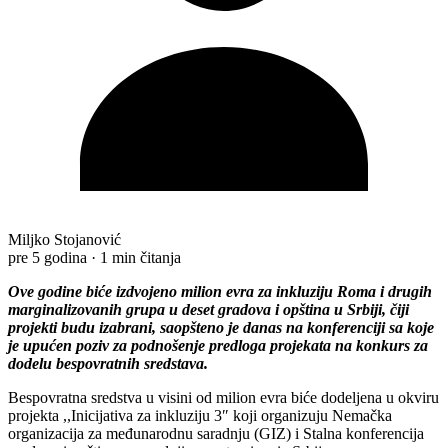
Miljko Stojanović
pre 5 godina
·
1 min čitanja
Ove godine biće izdvojeno milion evra za inkluziju Roma i drugih
marginalizovanih grupa u deset gradova i opština u Srbiji, čiji
projekti budu izabrani, saopšteno je danas na konferenciji sa koje
je upućen poziv za podnošenje predloga projekata na konkurs za
dodelu bespovratnih sredstava.
Bespovratna sredstva u visini od milion evra biće dodeljena u okviru
projekta ,,Inicijativa za inkluziju 3″ koji organizuju Nemačka
organizacija za međunarodnu saradnju (GIZ) i Stalna konferencija