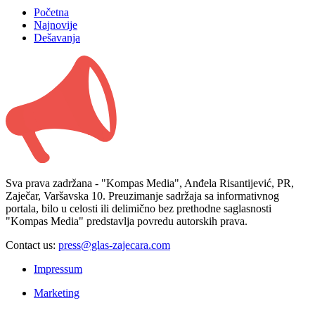
Početna
Najnovije
Dešavanja
Sva prava zadržana - "Kompas Media", Anđela Risantijević, PR,
Zaječar, Varšavska 10. Preuzimanje sadržaja sa informativnog
portala, bilo u celosti ili delimično bez prethodne saglasnosti
"Kompas Media" predstavlja povredu autorskih prava.
Contact us:
press@glas-zajecara.com
Impressum
Marketing