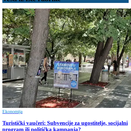
Ekonomija
Turistički vaučeri: Subvencije za ugostitelje, socijalni
program ili politička kampanja?