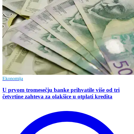
Ekonomija
U prvom tromesečju banke prihvatile više od tri
četvrtine zahteva za olakšice u otplati kredita