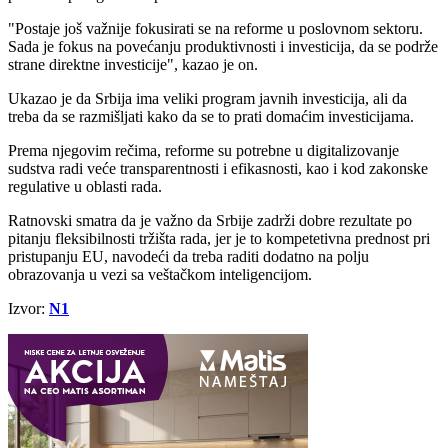
"Postaje još važnije fokusirati se na reforme u poslovnom sektoru.
Sada je fokus na povećanju produktivnosti i investicija, da se podrže
strane direktne investicije", kazao je on.
Ukazao je da Srbija ima veliki program javnih investicija, ali da
treba da se razmišljati kako da se to prati domaćim investicijama.
Prema njegovim rečima, reforme su potrebne u digitalizovanje
sudstva radi veće transparentnosti i efikasnosti, kao i kod zakonske
regulative u oblasti rada.
Ratnovski smatra da je važno da Srbije zadrži dobre rezultate po
pitanju fleksibilnosti tržišta rada, jer je to kompetetivna prednost pri
pristupanju EU, navodeći da treba raditi dodatno na polju
obrazovanja u vezi sa veštačkom inteligencijom.
Izvor:
N1