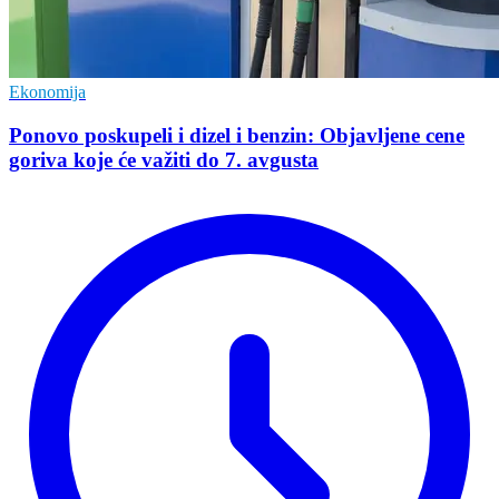
Ekonomija
Ponovo poskupeli i dizel i benzin: Objavljene cene
goriva koje će važiti do 7. avgusta