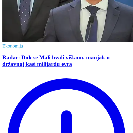
Ekonomija
Radar: Dok se Mali hvali viškom, manjak u
državnoj kasi milijardu evra