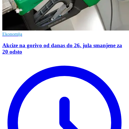
Ekonomija
Akcize na gorivo od danas do 26. jula smanjene za
20 odsto