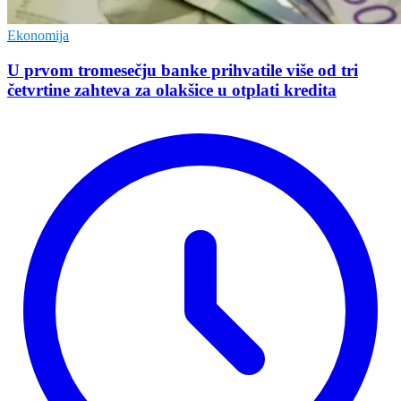
Ekonomija
U prvom tromesečju banke prihvatile više od tri
četvrtine zahteva za olakšice u otplati kredita