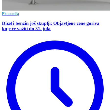
Ekonomija
Dizel i benzin još skuplji: Objavljene cene goriva
koje će važiti do 31. jula