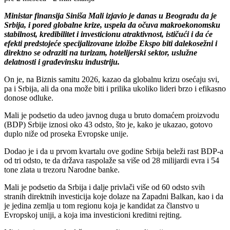
Ministar finansija Siniša Mali izjavio je danas u Beogradu da je
Srbija, i pored globalne krize, uspela da očuva makroekonomsku
stabilnost, kredibilitet i investicionu atraktivnost, ističući i da će
efekti predstojeće specijalizovane izložbe Ekspo biti dalekosežni i
direktno se odraziti na turizam, hotelijerski sektor, uslužne
delatnosti i građevinsku industriju.
On je, na Biznis samitu 2026, kazao da globalnu krizu osećaju svi,
pa i Srbija, ali da ona može biti i prilika ukoliko lideri brzo i efikasno
donose odluke.
Mali je podsetio da udeo javnog duga u bruto domaćem proizvodu
(BDP) Srbije iznosi oko 43 odsto, što je, kako je ukazao, gotovo
duplo niže od proseka Evropske unije.
Dodao je i da u prvom kvartalu ove godine Srbija beleži rast BDP-a
od tri odsto, te da država raspolaže sa više od 28 milijardi evra i 54
tone zlata u trezoru Narodne banke.
Mali je podsetio da Srbija i dalje privlači više od 60 odsto svih
stranih direktnih investicija koje dolaze na Zapadni Balkan, kao i da
je jedina zemlja u tom regionu koja je kandidat za članstvo u
Evropskoj uniji, a koja ima investicioni kreditni rejting.