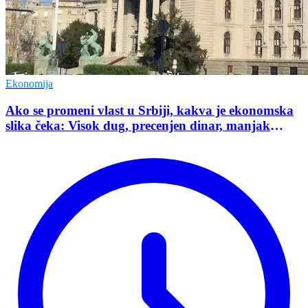
Ekonomija
Ako se promeni vlast u Srbiji, kakva je ekonomska
slika čeka: Visok dug, precenjen dinar, manjak
investicija