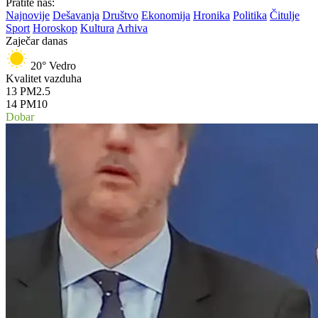
Pratite nas:
Najnovije
Dešavanja
Društvo
Ekonomija
Hronika
Politika
Čitulje
Sport
Horoskop
Kultura
Arhiva
Zaječar danas
20°
Vedro
Kvalitet vazduha
13
PM2.5
14
PM10
Dobar