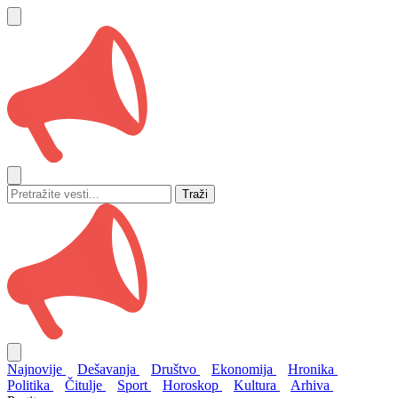
Traži
Najnovije
Dešavanja
Društvo
Ekonomija
Hronika
Politika
Čitulje
Sport
Horoskop
Kultura
Arhiva