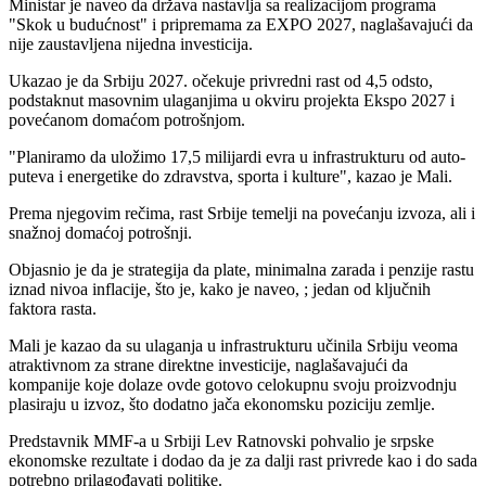
Ministar je naveo da država nastavlja sa realizacijom programa
"Skok u budućnost" i pripremama za EXPO 2027, naglašavajući da
nije zaustavljena nijedna investicija.
Ukazao je da Srbiju 2027. očekuje privredni rast od 4,5 odsto,
podstaknut masovnim ulaganjima u okviru projekta Ekspo 2027 i
povećanom domaćom potrošnjom.
"Planiramo da uložimo 17,5 milijardi evra u infrastrukturu od auto-
puteva i energetike do zdravstva, sporta i kulture", kazao je Mali.
Prema njegovim rečima, rast Srbije temelji na povećanju izvoza, ali i
snažnoj domaćoj potrošnji.
Objasnio je da je strategija da plate, minimalna zarada i penzije rastu
iznad nivoa inflacije, što je, kako je naveo, ; jedan od ključnih
faktora rasta.
Mali je kazao da su ulaganja u infrastrukturu učinila Srbiju veoma
atraktivnom za strane direktne investicije, naglašavajući da
kompanije koje dolaze ovde gotovo celokupnu svoju proizvodnju
plasiraju u izvoz, što dodatno jača ekonomsku poziciju zemlje.
Predstavnik MMF-a u Srbiji Lev Ratnovski pohvalio je srpske
ekonomske rezultate i dodao da je za dalji rast privrede kao i do sada
potrebno prilagođavati politike.