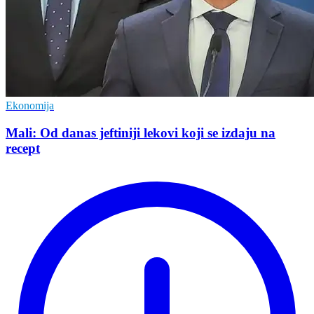
Ekonomija
Mali: Od danas jeftiniji lekovi koji se izdaju na
recept