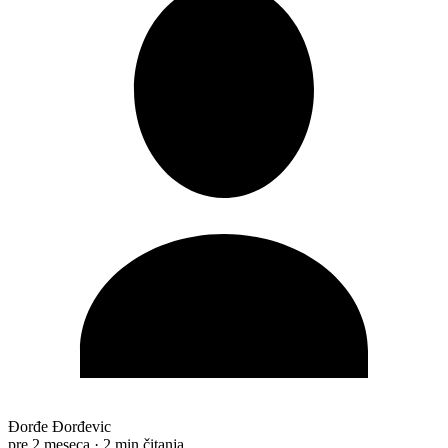
Đorđe Đorđevic
pre 2 meseca
·
2 min čitanja