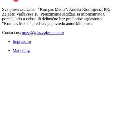
Sva prava zadržana - "Kompas Media", Anđela Risantijević, PR,
Zaječar, Varšavska 10. Preuzimanje sadržaja sa informativnog
portala, bilo u celosti ili delimično bez prethodne saglasnosti
"Kompas Media" predstavlja povredu autorskih prava.
Contact us:
press@glas-zajecara.com
Impressum
Marketing