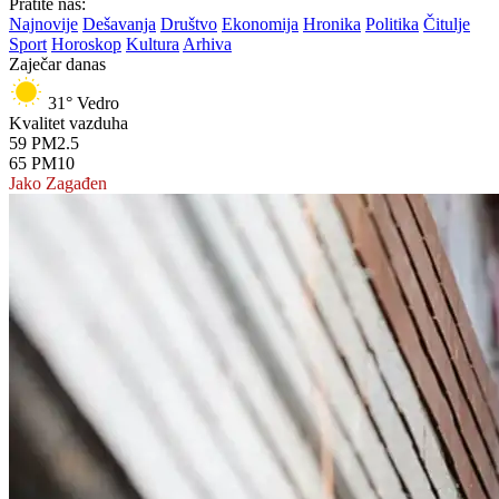
Pratite nas:
Najnovije
Dešavanja
Društvo
Ekonomija
Hronika
Politika
Čitulje
Sport
Horoskop
Kultura
Arhiva
Zaječar danas
31°
Vedro
Kvalitet vazduha
59
PM2.5
65
PM10
Jako Zagađen