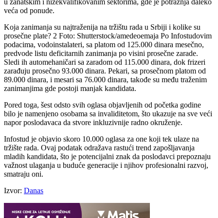
u zanatskim i nižekvalifikovanim sektorima, gde je potražnja daleko
veća od ponude.
Koja zanimanja su najtraženija na tržištu rada u Srbiji i kolike su
prosečne plate? 2 Foto: Shutterstock/amedeoemaja Po Infostudovim
podacima, vodoinstalateri, sa platom od 125.000 dinara mesečno,
predvode listu deficitarnih zanimanja po visini prosečne zarade.
Sledi ih automehaničari sa zaradom od 115.000 dinara, dok frizeri
zarađuju prosečno 93.000 dinara. Pekari, sa prosečnom platom od
89.000 dinara, i mesari sa 76.000 dinara, takođe su među traženim
zanimanjima gde postoji manjak kandidata.
Pored toga, šest odsto svih oglasa objavljenih od početka godine
bilo je namenjeno osobama sa invaliditetom, što ukazuje na sve veći
napor poslodavaca da stvore inkluzivnije radno okruženje.
Infostud je objavio skoro 10.000 oglasa za one koji tek ulaze na
tržište rada. Ovaj podatak odražava rastući trend zapošljavanja
mladih kandidata, što je potencijalni znak da poslodavci prepoznaju
važnost ulaganja u buduće generacije i njihov profesionalni razvoj,
smatraju oni.
Izvor:
Danas