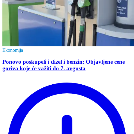
Ekonomija
Ponovo poskupeli i dizel i benzin: Objavljene cene
goriva koje će važiti do 7. avgusta