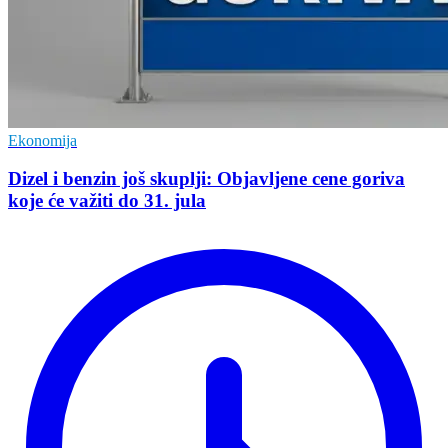
Ekonomija
Dizel i benzin još skuplji: Objavljene cene goriva
koje će važiti do 31. jula