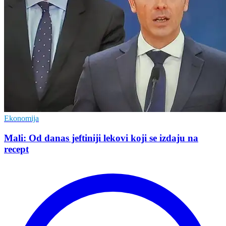
Ekonomija
Mali: Od danas jeftiniji lekovi koji se izdaju na
recept