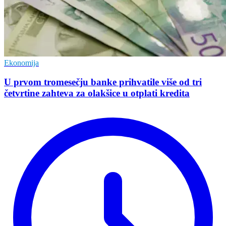
Ekonomija
U prvom tromesečju banke prihvatile više od tri
četvrtine zahteva za olakšice u otplati kredita