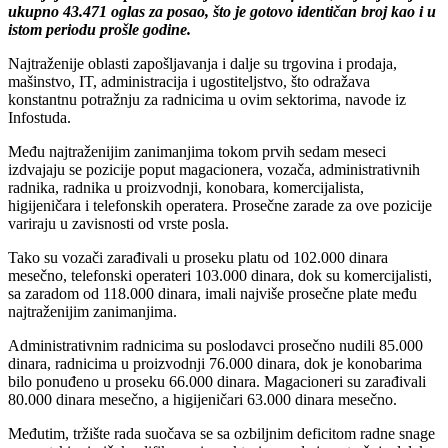
ukupno 43.471 oglas za posao, što je gotovo identičan broj kao i u
istom periodu prošle godine.
Najtraženije oblasti zapošljavanja i dalje su trgovina i prodaja,
mašinstvo, IT, administracija i ugostiteljstvo, što odražava
konstantnu potražnju za radnicima u ovim sektorima, navode iz
Infostuda.
Među najtraženijim zanimanjima tokom prvih sedam meseci
izdvajaju se pozicije poput magacionera, vozača, administrativnih
radnika, radnika u proizvodnji, konobara, komercijalista,
higijeničara i telefonskih operatera. Prosečne zarade za ove pozicije
variraju u zavisnosti od vrste posla.
Tako su vozači zarađivali u proseku platu od 102.000 dinara
mesečno, telefonski operateri 103.000 dinara, dok su komercijalisti,
sa zaradom od 118.000 dinara, imali najviše prosečne plate među
najtraženijim zanimanjima.
Administrativnim radnicima su poslodavci prosečno nudili 85.000
dinara, radnicima u proizvodnji 76.000 dinara, dok je konobarima
bilo ponuđeno u proseku 66.000 dinara. Magacioneri su zarađivali
80.000 dinara mesečno, a higijeničari 63.000 dinara mesečno.
Međutim, tržište rada suočava se sa ozbiljnim deficitom radne snage