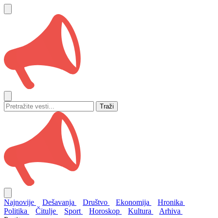
Traži
Najnovije
Dešavanja
Društvo
Ekonomija
Hronika
Politika
Čitulje
Sport
Horoskop
Kultura
Arhiva