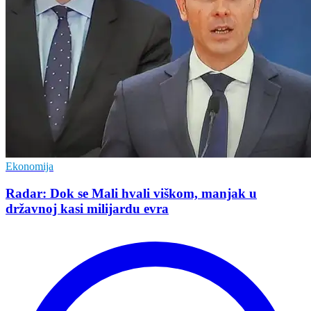
Ekonomija
Radar: Dok se Mali hvali viškom, manjak u
državnoj kasi milijardu evra