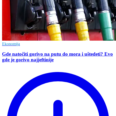
Ekonomija
Gde natočiti gorivo na putu do mora i uštedeti? Evo
gde je gorivo najjeftinije