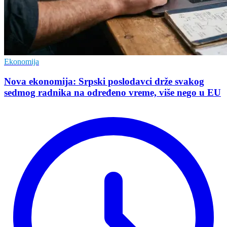
Ekonomija
Nova ekonomija: Srpski poslodavci drže svakog
sedmog radnika na određeno vreme, više nego u EU