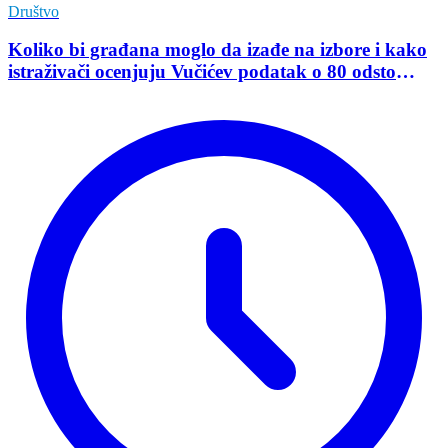
Društvo
Koliko bi građana moglo da izađe na izbore i kako
istraživači ocenjuju Vučićev podatak o 80 odsto
opredeljenih