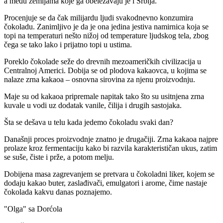
a među zemljama koje ga obeležavaju je i Srbija.
Procenjuje se da čak milijardu ljudi svakodnevno konzumira
čokoladu. Zanimljivo je da je ona jedina jestiva namirnica koja se
topi na temperaturi nešto nižoj od temperature ljudskog tela, zbog
čega se tako lako i prijatno topi u ustima.
Poreklo čokolade seže do drevnih mezoameričkih civilizacija u
Centralnoj Americi. Dobija se od plodova kakaovca, u kojima se
nalaze zrna kakaoa – osnovna sirovina za njenu proizvodnju.
Maje su od kakaoa pripremale napitak tako što su usitnjena zrna
kuvale u vodi uz dodatak vanile, čilija i drugih sastojaka.
Šta se dešava u telu kada jedemo čokoladu svaki dan?
Današnji proces proizvodnje znatno je drugačiji. Zrna kakaoa najpre
prolaze kroz fermentaciju kako bi razvila karakterističan ukus, zatim
se suše, čiste i prže, a potom melju.
Dobijena masa zagrevanjem se pretvara u čokoladni liker, kojem se
dodaju kakao buter, zaslađivači, emulgatori i arome, čime nastaje
čokolada kakvu danas poznajemo.
"Olga" sa Dorćola