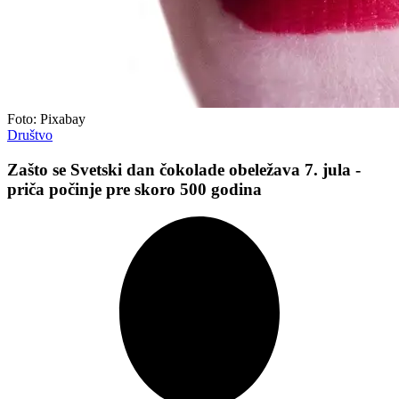
Foto: Pixabay
Društvo
Zašto se Svetski dan čokolade obeležava 7. jula -
priča počinje pre skoro 500 godina