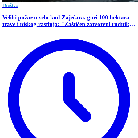
Društvo
Veliki požar u selu kod Zaječara, gori 100 hektara
trave i niskog rastinja: "Zaštićen zatvoreni rudnik
uranijuma"