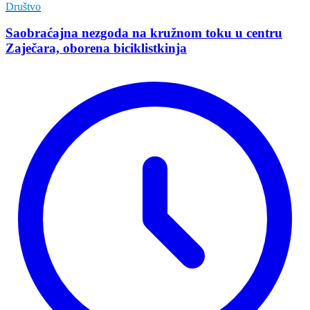
Društvo
Saobraćajna nezgoda na kružnom toku u centru
Zaječara, oborena biciklistkinja