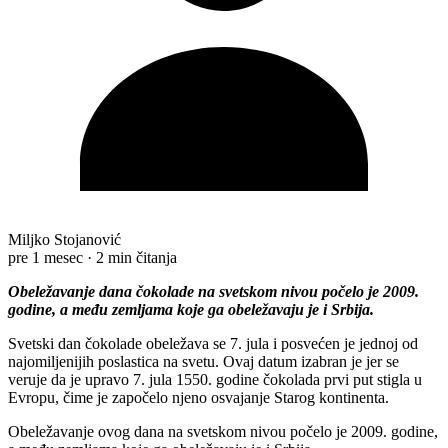
Miljko Stojanović
pre 1 mesec
·
2 min čitanja
Obeležavanje dana čokolade na svetskom nivou počelo je 2009.
godine, a među zemljama koje ga obeležavaju je i Srbija.
Svetski dan čokolade obeležava se 7. jula i posvećen je jednoj od
najomiljenijih poslastica na svetu. Ovaj datum izabran je jer se
veruje da je upravo 7. jula 1550. godine čokolada prvi put stigla u
Evropu, čime je započelo njeno osvajanje Starog kontinenta.
Obeležavanje ovog dana na svetskom nivou počelo je 2009. godine,