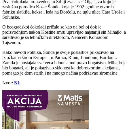
Prva čokolada proizvedena u Srbiji zvala se "Olga", za koju je
zaslužna porodica Koste Šonde, koja je 1902. godine otvorila
fabriku slatkiša, keksa i leda na Dorćolu, na uglu ulica Cara Uroša i
Solunske.
O beogradskoj čokoladi pričalo se kao najboljoj dok je
proizvodnjom nakon Kostine smrti upravljao najstariji sin Mihajlo, a
sarađivao je sa tehničkim direktorom, Nemcem Konradom
Tajsenom.
Kako navodi Politika, Šonda je svoje poslastice prikazivao na
izložbama širom Evrope – u Parizu, Rimu, Londonu, Bordou...
Zarada je postajala sve veća i donela mu pravo bogatstvo. Mihajlo je
bio bogataš, ali je pokazivao sklonost ka dobrotvornim akcijama,
pomagao je dom starih i na mnogo načina podržavao siromašne.
Izvor:
N1