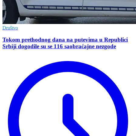
Društvo
Tokom prethodnog dana na putevima u Republici
Srbiji dogodile su se 116 saobraćajne nezgode