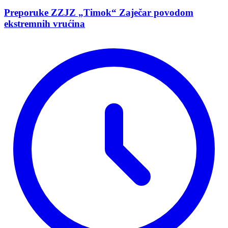
Preporuke ZZJZ „Timok“ Zaječar povodom
ekstremnih vrućina