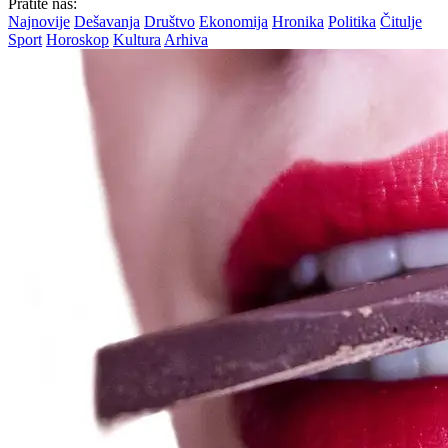
Pratite nas:
Najnovije
Dešavanja
Društvo
Ekonomija
Hronika
Politika
Čitulje
Sport
Horoskop
Kultura
Arhiva