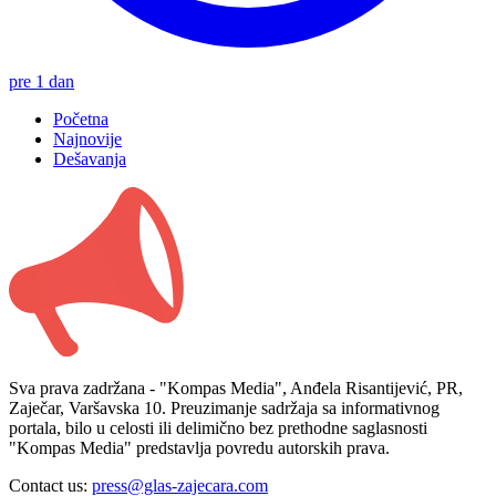
pre 1 dan
Početna
Najnovije
Dešavanja
Sva prava zadržana - "Kompas Media", Anđela Risantijević, PR,
Zaječar, Varšavska 10. Preuzimanje sadržaja sa informativnog
portala, bilo u celosti ili delimično bez prethodne saglasnosti
"Kompas Media" predstavlja povredu autorskih prava.
Contact us:
press@glas-zajecara.com