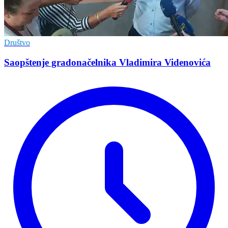
Društvo
Saopštenje gradonačelnika Vladimira Videnovića