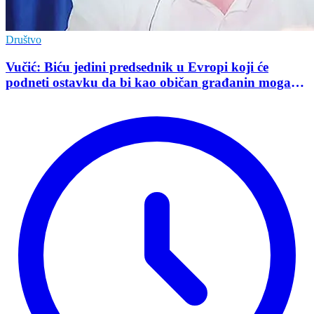
Društvo
Vučić: Biću jedini predsednik u Evropi koji će
podneti ostavku da bi kao običan građanin mogao
da učestvuje u kampanji