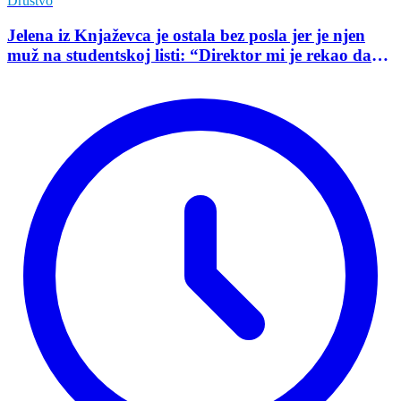
Društvo
Jelena iz Knjaževca je ostala bez posla jer je njen
muž na studentskoj listi: “Direktor mi je rekao da
mu je tako naredio predsednik opštine”