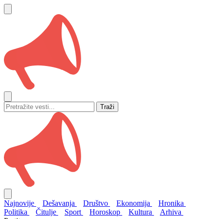
Traži
Najnovije
Dešavanja
Društvo
Ekonomija
Hronika
Politika
Čitulje
Sport
Horoskop
Kultura
Arhiva