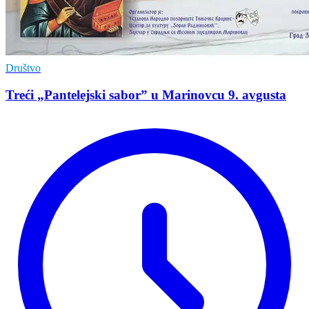
Društvo
Treći „Pantelejski sabor” u Marinovcu 9. avgusta