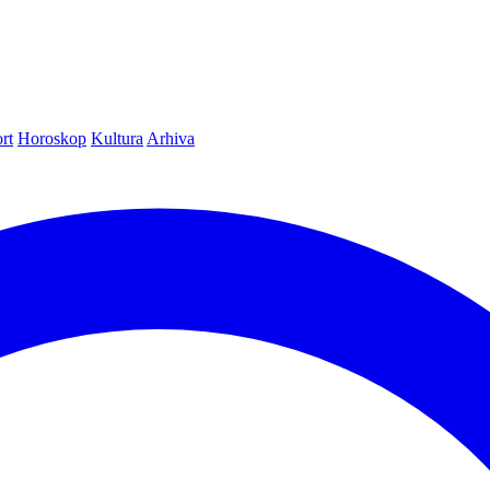
rt
Horoskop
Kultura
Arhiva