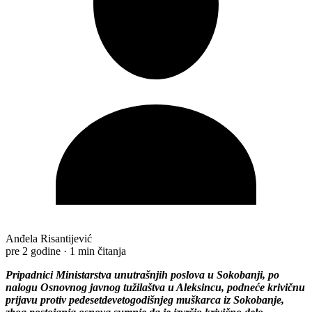
Anđela Risantijević
pre 2 godine
·
1 min čitanja
Pripadnici Ministarstva unutrašnjih poslova u Sokobanji, po
nalogu Osnovnog javnog tužilaštva u Aleksincu, podneće krivičnu
prijavu protiv pedesetdevetogodišnjeg muškarca iz Sokobanje,