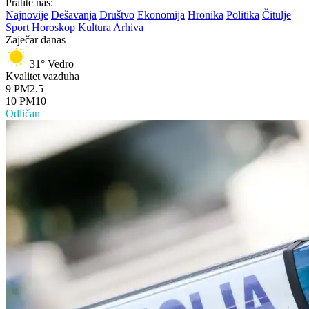
Pratite nas:
Najnovije
Dešavanja
Društvo
Ekonomija
Hronika
Politika
Čitulje
Sport
Horoskop
Kultura
Arhiva
Zaječar danas
31°
Vedro
Kvalitet vazduha
9
PM2.5
10
PM10
Odličan