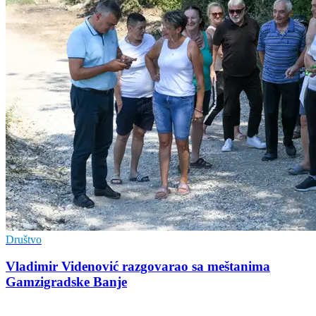
Društvo
Vladimir Vidеnović razgovarao sa mеštanima
Gamzigradskе Banjе