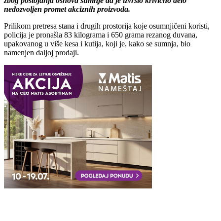
zbog postojanja osnova sumnje da je izvršio krivično delo
nedozvoljen promet akciznih proizvoda.
Prilikom pretresa stana i drugih prostorija koje osumnjičeni koristi,
policija je pronašla 83 kilograma i 650 grama rezanog duvana,
upakovanog u više kesa i kutija, koji je, kako se sumnja, bio
namenjen daljoj prodaji.