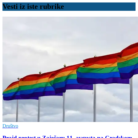
Vesti iz iste rubrike
Društvo
Prajd protest u Zaječaru 11. avgusta na Gradskom