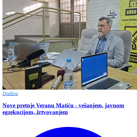
Društvo
Nove pretnje Veranu Matiću - vešanjem, javnom
egzekucijom, žrtvovanjem