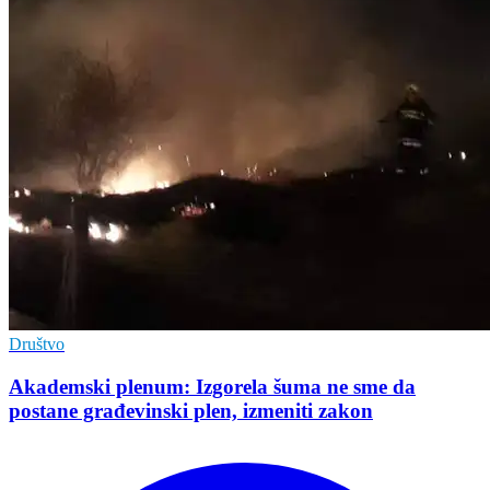
Društvo
Akademski plenum: Izgorela šuma ne sme da
postane građevinski plen, izmeniti zakon