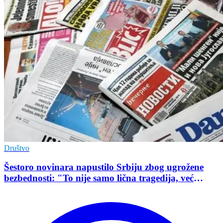
Društvo
Šestoro novinara napustilo Srbiju zbog ugrožene
bezbednosti: "To nije samo lična tragedija, već
pokazatelj stanja demokratije"