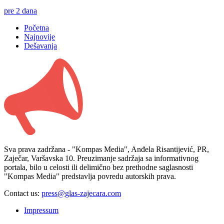
pre 2 dana
Početna
Najnovije
Dešavanja
Sva prava zadržana - "Kompas Media", Anđela Risantijević, PR,
Zaječar, Varšavska 10. Preuzimanje sadržaja sa informativnog
portala, bilo u celosti ili delimično bez prethodne saglasnosti
"Kompas Media" predstavlja povredu autorskih prava.
Contact us:
press@glas-zajecara.com
Impressum