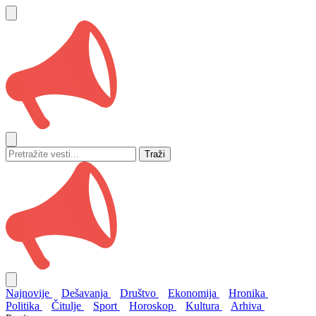
Traži
Najnovije
Dešavanja
Društvo
Ekonomija
Hronika
Politika
Čitulje
Sport
Horoskop
Kultura
Arhiva