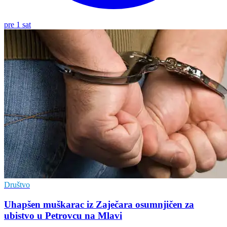
pre 1 sat
Društvo
Uhapšen muškarac iz Zaječara osumnjičen za
ubistvo u Petrovcu na Mlavi