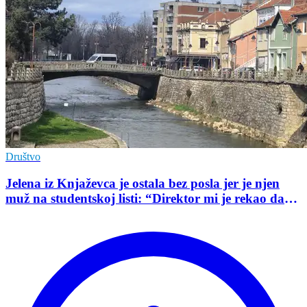
Društvo
Jelena iz Knjaževca je ostala bez posla jer je njen
muž na studentskoj listi: “Direktor mi je rekao da
mu je tako naredio predsednik opštine”