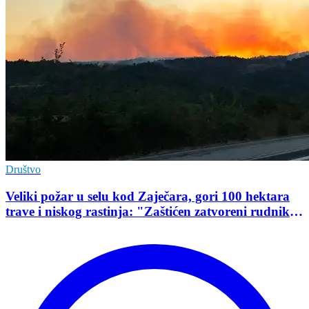
Društvo
Veliki požar u selu kod Zaječara, gori 100 hektara
trave i niskog rastinja: "Zaštićen zatvoreni rudnik
uranijuma"