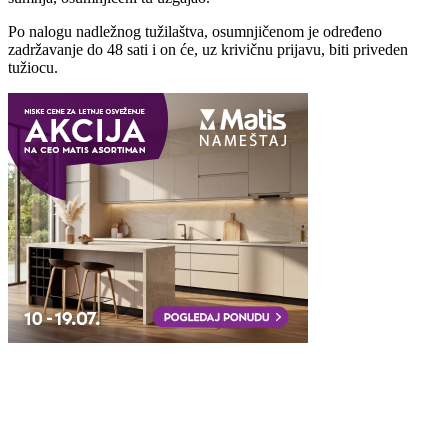
Po nalogu nadležnog tužilaštva, osumnjičenom je određeno
zadržavanje do 48 sati i on će, uz krivičnu prijavu, biti priveden
tužiocu.