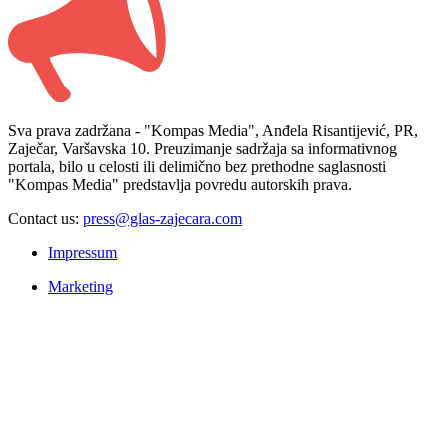
Sva prava zadržana - "Kompas Media", Anđela Risantijević, PR,
Zaječar, Varšavska 10. Preuzimanje sadržaja sa informativnog
portala, bilo u celosti ili delimično bez prethodne saglasnosti
"Kompas Media" predstavlja povredu autorskih prava.
Contact us:
press@glas-zajecara.com
Impressum
Marketing