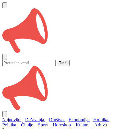
Traži
Najnovije
Dešavanja
Društvo
Ekonomija
Hronika
Politika
Čitulje
Sport
Horoskop
Kultura
Arhiva