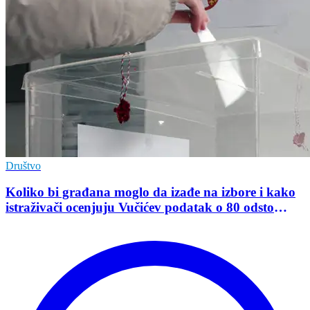
Društvo
Koliko bi građana moglo da izađe na izbore i kako
istraživači ocenjuju Vučićev podatak o 80 odsto
opredeljenih