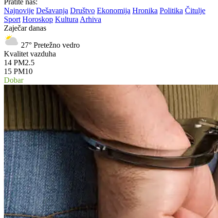
Pratite nas:
Najnovije
Dešavanja
Društvo
Ekonomija
Hronika
Politika
Čitulje
Sport
Horoskop
Kultura
Arhiva
Zaječar danas
27°
Pretežno vedro
Kvalitet vazduha
14
PM2.5
15
PM10
Dobar