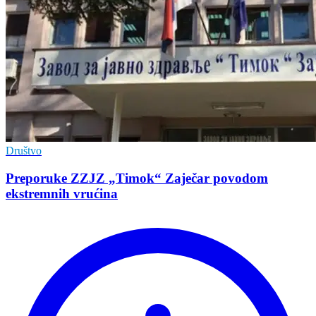
Društvo
Preporuke ZZJZ „Timok“ Zaječar povodom
ekstremnih vrućina