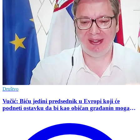
Društvo
Vučić: Biću jedini predsednik u Evropi koji će
podneti ostavku da bi kao običan građanin mogao
da učestvuje u kampanji