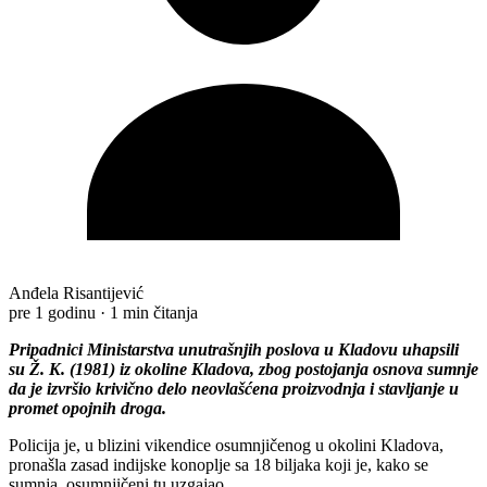
Anđela Risantijević
pre 1 godinu
·
1 min čitanja
Pripadnici Ministarstva unutrašnjih poslova u Kladovu uhapsili
su Ž. K. (1981) iz okoline Kladova, zbog postojanja osnova sumnje
da je izvršio krivično delo neovlašćena proizvodnja i stavljanje u
promet opojnih droga.
Policija je, u blizini vikendice osumnjičenog u okolini Kladova,
pronašla zasad indijske konoplje sa 18 biljaka koji je, kako se
sumnja, osumnjičeni tu uzgajao.