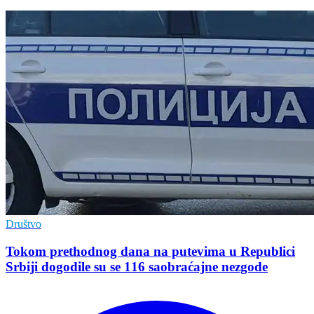
Društvo
Tokom prethodnog dana na putevima u Republici
Srbiji dogodile su se 116 saobraćajne nezgode