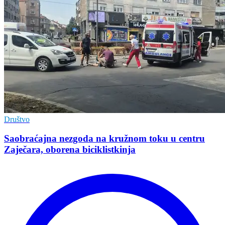
Društvo
Saobraćajna nezgoda na kružnom toku u centru
Zaječara, oborena biciklistkinja