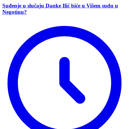
Suđenje u slučaju Danke Ilić biće u Višem sudu u
Negotinu?