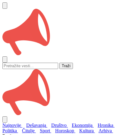
Traži
Najnovije
Dešavanja
Društvo
Ekonomija
Hronika
Politika
Čitulje
Sport
Horoskop
Kultura
Arhiva