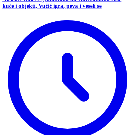
kuće i objekti, Vučić igra, peva i veseli se