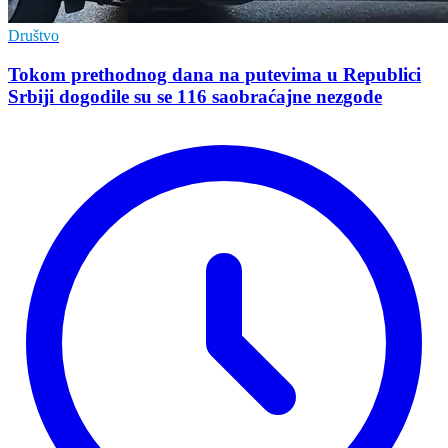
Društvo
Tokom prethodnog dana na putevima u Republici
Srbiji dogodile su se 116 saobraćajne nezgode