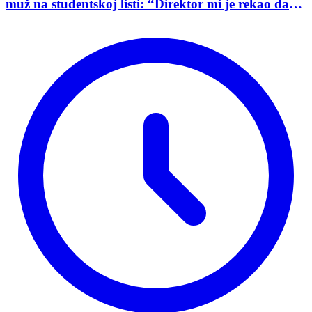
muž na studentskoj listi: “Direktor mi je rekao da
mu je tako naredio predsednik opštine”