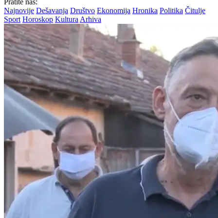
Pratite nas:
Najnovije
Dešavanja
Društvo
Ekonomija
Hronika
Politika
Čitulje
Sport
Horoskop
Kultura
Arhiva