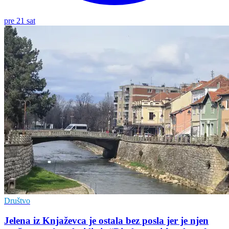
pre 21 sat
Društvo
Jelena iz Knjaževca je ostala bez posla jer je njen