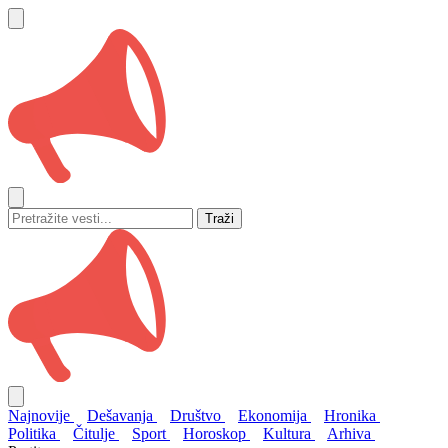
Traži
Najnovije
Dešavanja
Društvo
Ekonomija
Hronika
Politika
Čitulje
Sport
Horoskop
Kultura
Arhiva