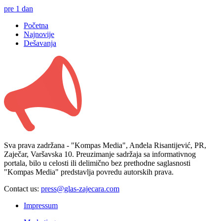
pre 1 dan
Početna
Najnovije
Dešavanja
Sva prava zadržana - "Kompas Media", Anđela Risantijević, PR,
Zaječar, Varšavska 10. Preuzimanje sadržaja sa informativnog
portala, bilo u celosti ili delimično bez prethodne saglasnosti
"Kompas Media" predstavlja povredu autorskih prava.
Contact us:
press@glas-zajecara.com
Impressum