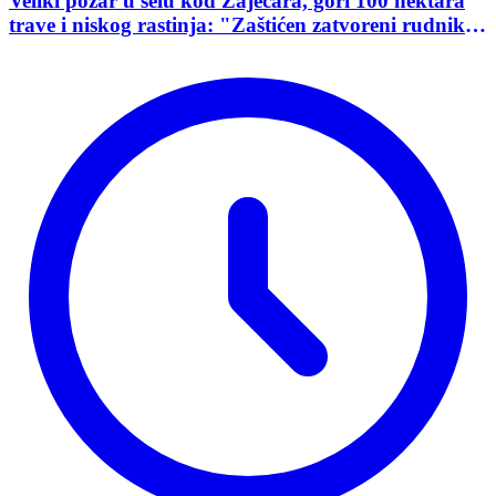
Veliki požar u selu kod Zaječara, gori 100 hektara
trave i niskog rastinja: "Zaštićen zatvoreni rudnik
uranijuma"