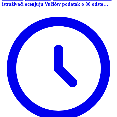
istraživači ocenjuju Vučićev podatak o 80 odsto
opredeljenih