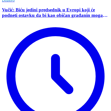
Društvo
Vučić: Biću jedini predsednik u Evropi koji će
podneti ostavku da bi kao običan građanin mogao
da učestvuje u kampanji