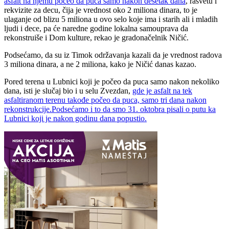
asfalt na njemu počeo da puca samo nakon desetak dana
, rasvetu i
rekvizite za decu, čija je vrednost oko 2 miliona dinara, to je
ulaganje od blizu 5 miliona u ovo selo koje ima i starih ali i mladih
ljudi i dece, pa će naredne godine lokalna samouprava da
rekonstruiše i Dom kulture, rekao je gradonačelnik Ničić.
Podsećamo, da su iz Timok održavanja kazali da je vrednost radova
3 miliona dinara, a ne 2 miliona, kako je Ničić danas kazao.
Pored terena u Lubnici koji je počeo da puca samo nakon nekoliko
dana, isti je slučaj bio i u selu Zvezdan,
gde je asfalt na tek
asfaltiranom terenu takođe počeo da puca, samo tri dana nakon
rekonstrukcije.
Podsećamo i to da smo 31. oktobra pisali o putu ka
Lubnici koji je nakon godinu dana popustio.