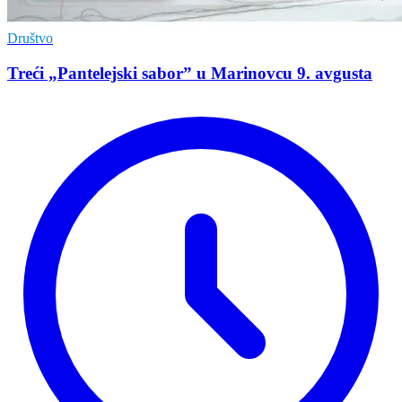
Društvo
Treći „Pantelejski sabor” u Marinovcu 9. avgusta