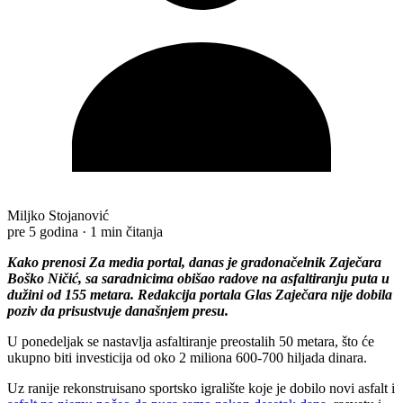
Miljko Stojanović
pre 5 godina
·
1 min čitanja
Kako prenosi Za media portal, danas je gradonačelnik Zaječara
Boško Ničić, sa saradnicima obišao radove na asfaltiranju puta u
dužini od 155 metara. Redakcija portala Glas Zaječara nije dobila
poziv da prisustvuje današnjem presu.
U ponedeljak se nastavlja asfaltiranje preostalih 50 metara, što će
ukupno biti investicija od oko 2 miliona 600-700 hiljada dinara.
Uz ranije rekonstruisano sportsko igralište koje je dobilo novi asfalt i