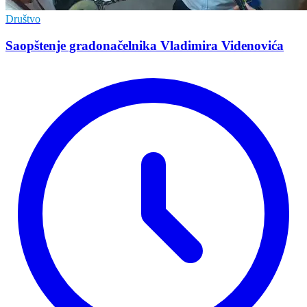
Društvo
Saopštenje gradonačelnika Vladimira Videnovića