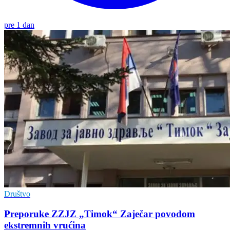
pre 1 dan
Društvo
Preporuke ZZJZ „Timok“ Zaječar povodom
ekstremnih vrućina