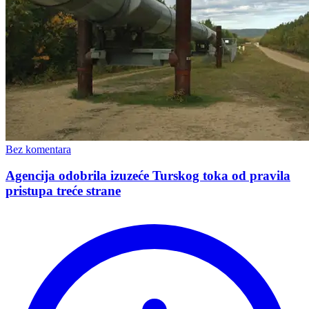
Bez komentara
Agencija odobrila izuzeće Turskog toka od pravila
pristupa treće strane