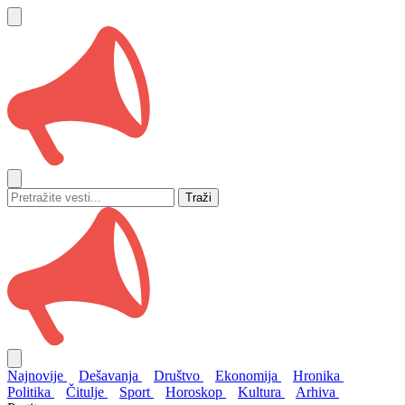
Traži
Najnovije
Dešavanja
Društvo
Ekonomija
Hronika
Politika
Čitulje
Sport
Horoskop
Kultura
Arhiva