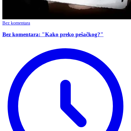
Bez komentara
Bez komentara: "Kako preko pešačkog?"