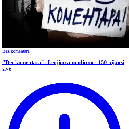
Bez komentara
"Bez komentara": Lenjinovom ulicom - 150 nijansi
sive