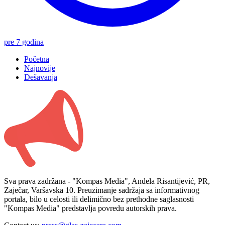
pre 7 godina
Početna
Najnovije
Dešavanja
Sva prava zadržana - "Kompas Media", Anđela Risantijević, PR,
Zaječar, Varšavska 10. Preuzimanje sadržaja sa informativnog
portala, bilo u celosti ili delimično bez prethodne saglasnosti
"Kompas Media" predstavlja povredu autorskih prava.