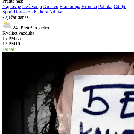
Pratite nas:
Najnovije
Dešavanja
Društvo
Ekonomija
Hronika
Politika
Čitulje
Sport
Horoskop
Kultura
Arhiva
Zaječar danas
24°
Pretežno vedro
Kvalitet vazduha
15
PM2.5
17
PM10
Dobar