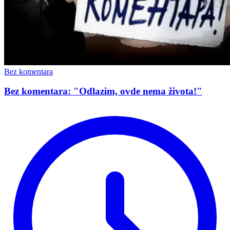
Bez komentara
Bez komentara: "Odlazim, ovde nema života!"