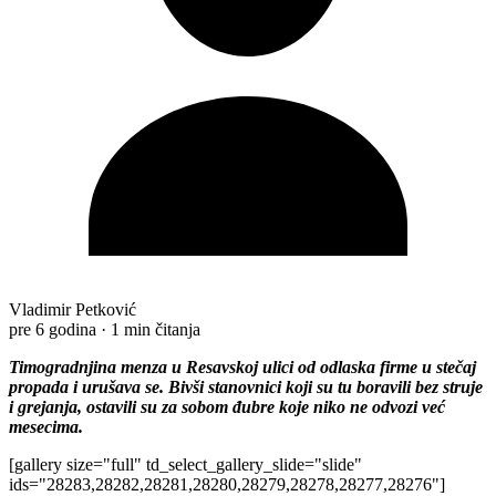
Vladimir Petković
pre 6 godina
·
1 min čitanja
Timogradnjina menza u Resavskoj ulici od odlaska firme u stečaj
propada i urušava se. Bivši stanovnici koji su tu boravili bez struje
i grejanja, ostavili su za sobom đubre koje niko ne odvozi već
mesecima.
[gallery size="full" td_select_gallery_slide="slide"
ids="28283,28282,28281,28280,28279,28278,28277,28276"]