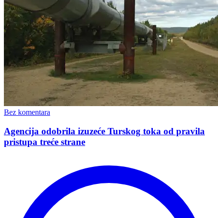
Bez komentara
Agencija odobrila izuzeće Turskog toka od pravila
pristupa treće strane