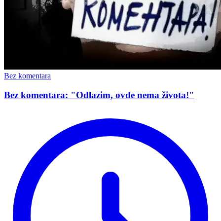
Bez komentara
Bez komentara: "Odlazim, ovde nema života!"