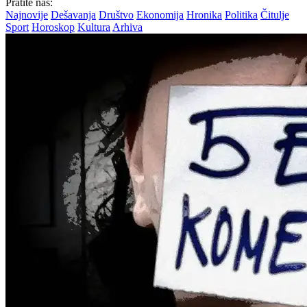
Pratite nas:
Najnovije
Dešavanja
Društvo
Ekonomija
Hronika
Politika
Čitulje
Sport
Horoskop
Kultura
Arhiva