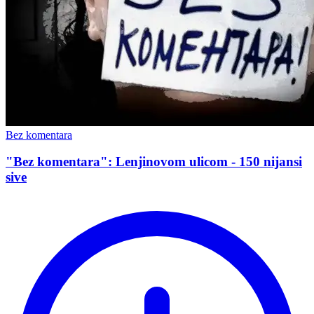
Bez komentara
"Bez komentara": Lenjinovom ulicom - 150 nijansi
sive