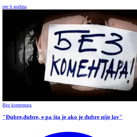
pre 6 godina
Bez komentara
"Đubre,đubre, e pa šta je ako je đubre nije lav"