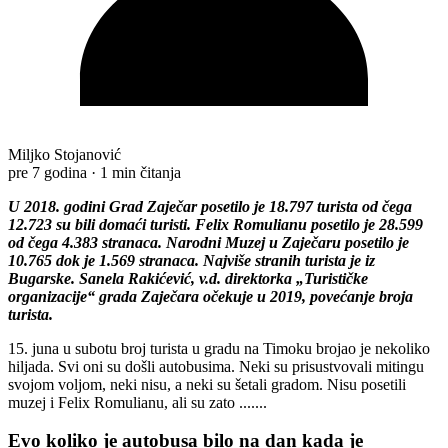
Miljko Stojanović
pre 7 godina
·
1 min čitanja
U 2018. godini Grad Zaječar posetilo je 18.797 turista od čega
12.723 su bili domaći turisti. Felix Romulianu posetilo je 28.599
od čega 4.383 stranaca. Narodni Muzej u Zaječaru posetilo je
10.765 dok je 1.569 stranaca. Najviše stranih turista je iz
Bugarske. Sanela Rakićević, v.d. direktorka „Turističke
organizacije“ grada Zaječara očekuje u 2019, povećanje broja
turista.
15. juna u subotu broj turista u gradu na Timoku brojao je nekoliko
hiljada. Svi oni su došli autobusima. Neki su prisustvovali mitingu
svojom voljom, neki nisu, a neki su šetali gradom. Nisu posetili
muzej i Felix Romulianu, ali su zato .......
Evo koliko je autobusa bilo na dan kada je