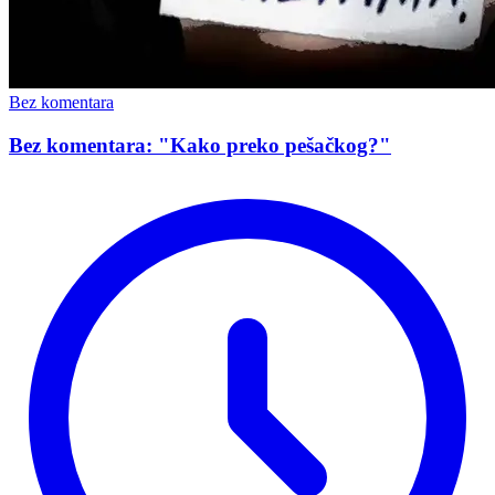
Bez komentara
Bez komentara: "Kako preko pešačkog?"