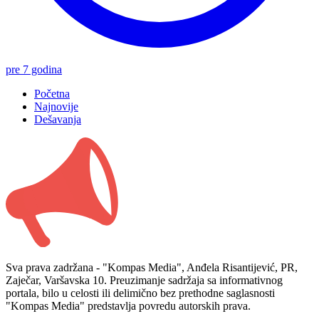
pre 7 godina
Početna
Najnovije
Dešavanja
Sva prava zadržana - "Kompas Media", Anđela Risantijević, PR,
Zaječar, Varšavska 10. Preuzimanje sadržaja sa informativnog
portala, bilo u celosti ili delimično bez prethodne saglasnosti
"Kompas Media" predstavlja povredu autorskih prava.