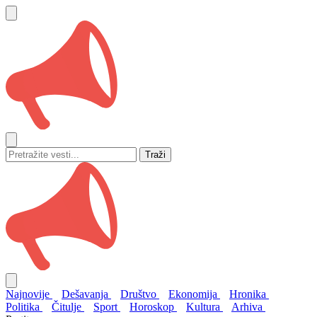
Traži
Najnovije
Dešavanja
Društvo
Ekonomija
Hronika
Politika
Čitulje
Sport
Horoskop
Kultura
Arhiva